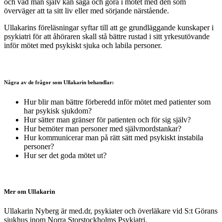
och vad man själv kan säga och göra i mötet med den som
överväger att ta sitt liv eller med sörjande närstående.
Ullakarins föreläsningar syftar till att ge grundläggande kunskaper i
psykiatri för att åhöraren skall stå bättre rustad i sitt yrkesutövande
inför mötet med psykiskt sjuka och labila personer.
Några av de frågor som Ullakarin behandlar:
Hur blir man bättre förberedd inför mötet med patienter som
har psykisk sjukdom?
Hur sätter man gränser för patienten och för sig själv?
Hur bemöter man personer med självmordstankar?
Hur kommunicerar man på rätt sätt med psykiskt instabila
personer?
Hur ser det goda mötet ut?
Mer om Ullakarin
Ullakarin Nyberg är med.dr, psykiater och överläkare vid S:t Görans
sjukhus inom Norra Storstockholms Psykiatri.