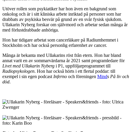
Utöver rollen som psykiatiker har hon även en bakgrund som
onkolog och är i sitt kliniska arbete inriktad på personer som har
drabbats av psykiska besvär på grund av en svår fysisk sjukdom.
Ullakarin Nyberg forskar om självmord och arbetar sedan många år
med förlustdrabbade anhöriga.
Hon har tidigare arbetat som cancerläkare på Radiumhemmet i
Stockholm och har också personlig erfarenhet av cancer.
Många är bekanta med Ullakarins röst från etern. Hon har bland
annat varit en av sommarvärdarna år 2021 samt programledare för
Livet med Ullakarin Nyberg
i P1, uppföljarprogrammet till
Radiopsykologen
. Hon har också hörts i ett flertal poddar: till
exempel i sin egen podcast
Inferno
och föreningen
Mind
s
På liv och
död
.