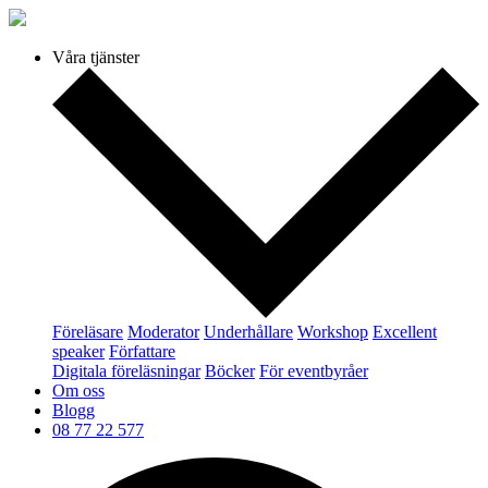
Våra tjänster
Föreläsare
Moderator
Underhållare
Workshop
Excellent
speaker
Författare
Digitala föreläsningar
Böcker
För eventbyråer
Om oss
Blogg
08 77 22 577