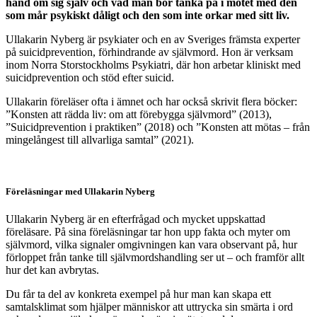
hand om sig själv och vad man bör tänka på i mötet med den
som mår psykiskt dåligt och den som inte orkar med sitt liv.
Ullakarin Nyberg är psykiater och en av Sveriges främsta experter
på suicidprevention, förhindrande av självmord. Hon är verksam
inom Norra Storstockholms Psykiatri, där hon arbetar kliniskt med
suicidprevention och stöd efter suicid.
Ullakarin föreläser ofta i ämnet och har också skrivit flera böcker:
”Konsten att rädda liv: om att förebygga självmord” (2013),
”Suicidprevention i praktiken” (2018) och ”Konsten att mötas – från
mingelångest till allvarliga samtal” (2021).
Föreläsningar med Ullakarin Nyberg
Ullakarin Nyberg är en efterfrågad och mycket uppskattad
föreläsare. På sina föreläsningar tar hon upp fakta och myter om
självmord, vilka signaler omgivningen kan vara observant på, hur
förloppet från tanke till självmordshandling ser ut – och framför allt
hur det kan avbrytas.
Du får ta del av konkreta exempel på hur man kan skapa ett
samtalsklimat som hjälper människor att uttrycka sin smärta i ord