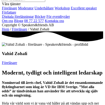
Våra tjänster
Föreläsare
Moderator
Underhållare
Workshop
Excellent speaker
Författare
Digitala föreläsningar
Böcker
För eventbyråer
Om oss
Blogg
08 77 22 577
Kontakta oss
Copyright © Speakers&friends AB
Hem
/
Föreläsare
/ Vahid Zohali
Vahid Zohali
Föreläsare
Modernt, tydligt och intelligent ledarskap
Nominerad till årets chef, Vahid Zohali är det ensamkommande
flyktingbarnet som idag är VD för IBM Sverige. ”Mot alla
odds” är tändvätskan han använder för att utveckla sig själv
och sin omgivning.
Hela vår värld som vi är vana vid håller på att vändas upp och ner