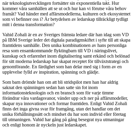
när teknologiutvecklingen fortsätter sin exponentiella takt. Hur
kommer våra samhällen att se ut och hur kan vi förutse våra behov
framåt? Vad händer med affärsmodellerna, kulturen och ekosystemet
som vi befinner oss i? Är betydelsen av ledarskap tillräckligt tydligt
mitt i denna transformation?
Vahid Zohali är en av Sveriges främsta ledare där han idag som VD
på IBM Sverige leder det digitala paradigmskiftet i syfte till att skapa
framtidens samhälle. Den unika kombinationen av hans personliga
resa som ensamkommande flyktingbarn till VD i näringslivet,
kunskap och erfarenhet inom digitalisering samt erkänd och belönad
för sitt moderna ledarskap har skapat receptet för tillväxtstrategi och
genomförande. En färdighet som han delar med sig i form av en
upplevelse fylld av inspiration, spänning och glädje.
Som barn drömde han om att bli stridspilot men han har aldrig
saknat den spänningen sedan han satte sin fot inom
informationsteknologin och en bransch som för varje timme
förändrar våra vardagsvanor, vänder upp och ner på affärsmodeller,
skapar nya innovationer och formar framtiden. Enligt Vahid Zohali
finns det inga givna svar för framgång, utan det handlar om det
unika förhållningssätt och mindset du har som individ eller företag
till utmaningen. Vahid har gång på gång besegrat nya utmaningar
och enligt honom är nyckeln just ledarskapet.