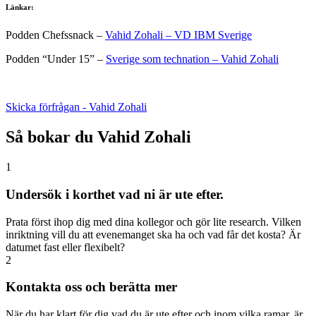
Länkar:
Podden Chefssnack –
Vahid Zohali – VD IBM Sverige
Podden “Under 15” –
Sverige som technation – Vahid Zohali
Skicka förfrågan - Vahid Zohali
Så bokar du Vahid Zohali
1
Undersök i korthet vad ni är ute efter.
Prata först ihop dig med dina kollegor och gör lite research. Vilken
inriktning vill du att evenemanget ska ha och vad får det kosta? Är
datumet fast eller flexibelt?
2
Kontakta oss och berätta mer
När du har klart för dig vad du är ute efter och inom vilka ramar, är