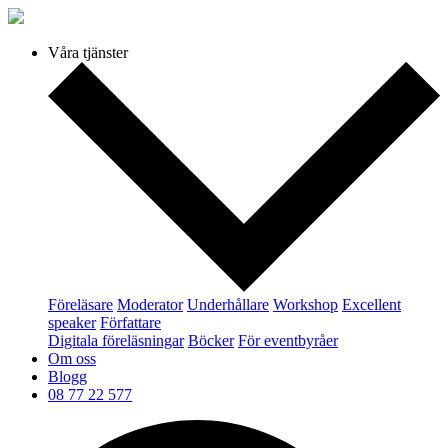
Våra tjänster
Föreläsare
Moderator
Underhållare
Workshop
Excellent
speaker
Författare
Digitala föreläsningar
Böcker
För eventbyråer
Om oss
Blogg
08 77 22 577