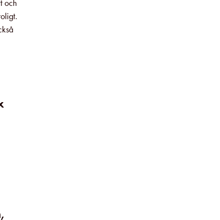
t och
oligt.
ckså
x
,