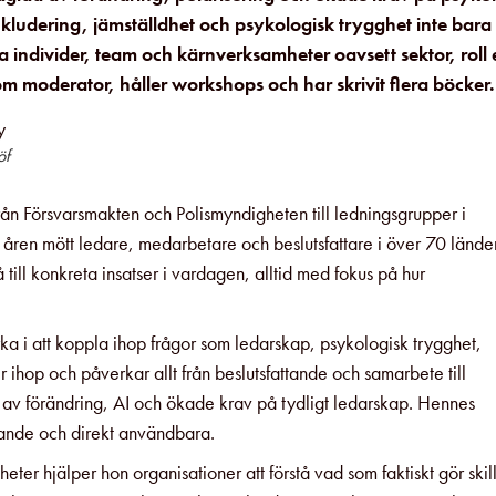
inkludering, jämställdhet och psykologisk trygghet inte bara
ka individer, team och kärnverksamheter oavsett sektor, roll e
som moderator, håller workshops och har skrivit flera böcker
öf
rån Försvarsmakten och Polismyndigheten till ledningsgrupper i
 åren mött ledare, medarbetare och beslutsfattare i över 70 länder
till konkreta insatser i vardagen, alltid med fokus på hur
rka i att koppla ihop frågor som ledarskap, psykologisk trygghet,
 ihop och påverkar allt från beslutsfattande och samarbete till
d av förändring, AI och ökade krav på tydligt ledarskap. Hennes
rande och direkt användbara.
ter hjälper hon organisationer att förstå vad som faktiskt gör skil