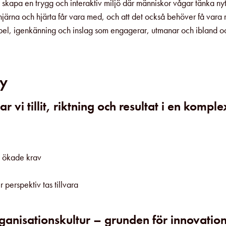
 skapa en trygg och interaktiv miljö där människor vågar tänka nyt
 hjärna och hjärta får vara med, och att det också behöver få vara r
pel, igenkänning och inslag som engagerar, utmanar och ibland o
by
 vi tillit, riktning och resultat i en komple
h ökade krav
 perspektiv tas tillvara
anisationskultur – grunden för innovation