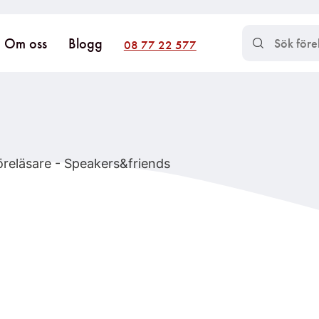
Om oss
Blogg
08 77 22 577