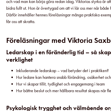
och vad man kan börja göra redan idag. Viktorias styrka är att
bidra fullt ut. Hon är övertygad om att vi lär oss mer när både
Därför innehåller hennes föreläsningar många praktiska exem
får oss att skratta.
Föreläsningar med Viktoria Sax
Ledarskap i en föränderlig tid – så skapar
verklighet
Inkluderande ledarskap – vad betyder det i praktiken?
Hur ledare kan hantera snabb förändring, osäkerhet oc
Hur vi skapar tillit, tydlighet och engagemang i team
Hur bättre beslut och mer hållbara resultat skapas när fler
Psykologisk trygghet och välmående org