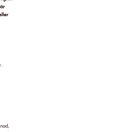
 är
ller
.
.
lnad,