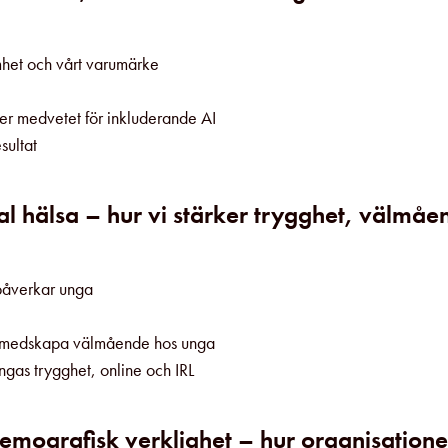
mhet och vårt varumärke
er medvetet för inkluderande AI
sultat
l hälsa – hur vi stärker trygghet, välmåe
 påverkar unga
ch medskapa välmående hos unga
ngas trygghet, online och IRL
demografisk verklighet – hur organisatione