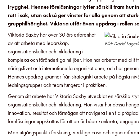
trygghet. Hennes föreläsningar lyfter särskilt fram hur 
rätt i sak, utan också ger vinster för alla genom att stär
grupptillhörighet. Viktoria utför även uppdrag i rollen 
Viktoria Saxby har över 30 års erfarenhet
av att arbeta med ledarskap,
Bild: David Lagerl
organisationskultur och inkludering i
komplexa och föränderliga miljöer. Hon har arbetat med allt f
näringslivet och internationella organisationer, och har genom
Hennes uppdrag spänner från strategiskt arbete på högsta nivå 
ledningsgrupper och team fungerar i praktiken.
Genom sitt arbete har Viktoria Saxby utvecklat en särskild sty
organisationskultur och inkludering. Hon visar hur dessa hänger
innovation, resultat och förmågan att navigera i en tid prägla
föreläsningar uppskattas för att de är både konkreta, engage
Med utgångspunkt i forskning, verkliga case och egna erfarenhe