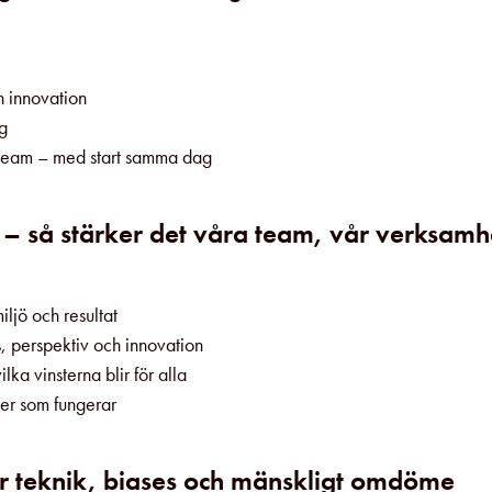
h innovation
ng
 i team – med start samma dag
n – så stärker det våra team, vår verksamh
ljö och resultat
, perspektiv och innovation
ka vinsterna blir för alla
der som fungerar
hur teknik, biases och mänskligt omdöme