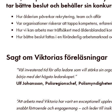
tar bättre beslut och behåller sin konku
Hur ålderism påverkar rekrytering, team och affär
Var organisationer riskerar att tappa kompetens, erfare
Hur vi kan arbeta mer träffsäkert med åldersblandad ko
Hur bättre beslut fattas i en föränderlig arbetsmarknad
Sagt om Viktorias föreläsningar
”Väl investerad tid för alla ledare som vill stärka sin org
börja med det högsta ledarskapet.”
Ulf Johansson, Polisregionschef,
Polismyndighete
”Att arbeta med Viktoria har varit en exceptionell upple
snabbt förtroende och engagemang – och leder till insik