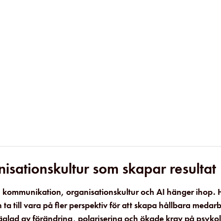
isationskultur som skapar resultat
p, kommunikation, organisationskultur och AI hänger ihop.
 ta till vara på fler perspektiv för att skapa hållbara medar
d präglad av förändring, polarisering och ökade krav på psyko