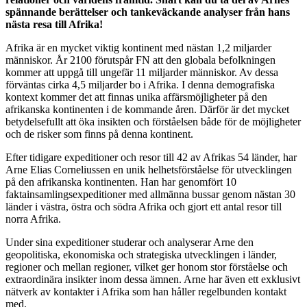
spännande berättelser och tankeväckande analyser från hans
nästa resa till Afrika!
Afrika är en mycket viktig kontinent med nästan 1,2 miljarder
människor. År 2100 förutspår FN att den globala befolkningen
kommer att uppgå till ungefär 11 miljarder människor. Av dessa
förväntas cirka 4,5 miljarder bo i Afrika. I denna demografiska
kontext kommer det att finnas unika affärsmöjligheter på den
afrikanska kontinenten i de kommande åren. Därför är det mycket
betydelsefullt att öka insikten och förståelsen både för de möjligheter
och de risker som finns på denna kontinent.
Efter tidigare expeditioner och resor till 42 av Afrikas 54 länder, har
Arne Elias Corneliussen en unik helhetsförståelse för utvecklingen
på den afrikanska kontinenten. Han har genomfört 10
faktainsamlingsexpeditioner med allmänna bussar genom nästan 30
länder i västra, östra och södra Afrika och gjort ett antal resor till
norra Afrika.
Under sina expeditioner studerar och analyserar Arne den
geopolitiska, ekonomiska och strategiska utvecklingen i länder,
regioner och mellan regioner, vilket ger honom stor förståelse och
extraordinära insikter inom dessa ämnen. Arne har även ett exklusivt
nätverk av kontakter i Afrika som han håller regelbunden kontakt
med.