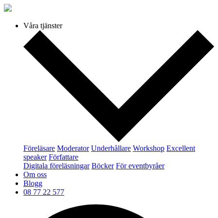
Våra tjänster
Föreläsare
Moderator
Underhållare
Workshop
Excellent
speaker
Författare
Digitala föreläsningar
Böcker
För eventbyråer
Om oss
Blogg
08 77 22 577