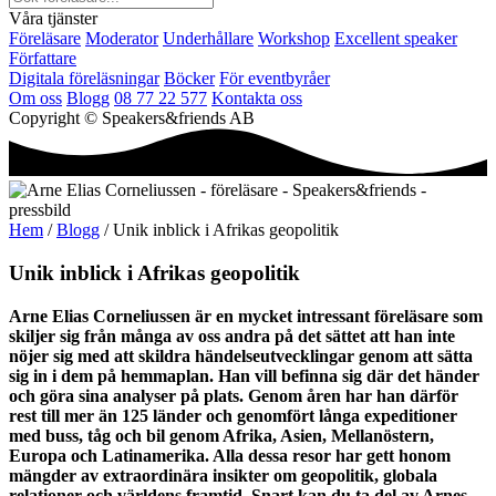
Våra tjänster
Föreläsare
Moderator
Underhållare
Workshop
Excellent speaker
Författare
Digitala föreläsningar
Böcker
För eventbyråer
Om oss
Blogg
08 77 22 577
Kontakta oss
Copyright © Speakers&friends AB
Hem
/
Blogg
/ Unik inblick i Afrikas geopolitik
Unik inblick i Afrikas geopolitik
Arne Elias Corneliussen är en mycket intressant föreläsare som
skiljer sig från många av oss andra på det sättet att han inte
nöjer sig med att skildra händelseutvecklingar genom att sätta
sig in i dem på hemmaplan. Han vill befinna sig där det händer
och göra sina analyser på plats. Genom åren har han därför
rest till mer än 125 länder och genomfört långa expeditioner
med buss, tåg och bil genom Afrika, Asien, Mellanöstern,
Europa och Latinamerika. Alla dessa resor har gett honom
mängder av extraordinära insikter om geopolitik, globala
relationer och världens framtid. Snart kan du ta del av Arnes