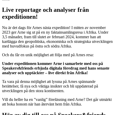
Live reportage och analyser från
expeditionen!
Nu är det dags för Arnes nästa expedition! I mitten av november
2023 ger Arne sig ut på en ny faktainsamlingsresa i Afrika. Under
3,5 månader, fram till slutet av februari 2024, kommer han att
kartlägga den geopolitiska, ekonomiska och strategiska utvecklingen
med huvudfokus på östra och södra Afrika.
Och du får en unik möjlighet att följa med på Arnes resa:
Under expeditionen kommer Arne i samarbete med oss på
Speakers&friends erbjuda digitala föredrag med hans senaste
analyser och upptäckter – live direkt från Afrika!
Ta vara på denna möjlighet att lyssna på Arnes spännande
berättelser, få nya och viktiga insikter och bli uppdaterad på
utvecklingen på den stora kontinenten.
Vill du hellre ha en ”vanlig” föreläsning med Arne? Det går utmärkt
att boka honom när han återvänt hem från Afrika.
Hör av dig till oss på Speakers&friends