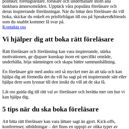
politiker, företagsledare, forskare och underhållare inom alla
tänkbara ämnesområden. Upptäck våra populära föreläsare och
deras inspirerande föreläsningar. När du hittar den föreläsare du vill
boka, skickar du enkelt en prisförfrågan till oss på Speakers&friends
som du snabbt kommer få svar på.
Kontakta oss
Vi hjälper dig att boka rätt föreläsare
Rätt föreläsare och föreläsning kan vara inspirerande, stärka
motivationen, ge djupare kunskap inom ett specifikt område,
underhålla, höja stämningen och skapa bättre sammanhållning.
En föreläsare gör med andra ord så mycket mer än att tala och kan
hjälpa dig att förmedla det du vill ha sagt på ett inspirerande sätt eller
hjälpa dem som lyssnar till den insikt du vill att de ska få.
Låt oss guida dig till rätt val av föreläsare och berätta mer om hur vi
kan hjälpa dig.
5 tips när du ska boka föreläsare
Att hitta rätt föreläsare kan vara lättare sagt än gjort. Kick-offs,
konferenser, utbildningar – det finns en uppsjö av olika typer av