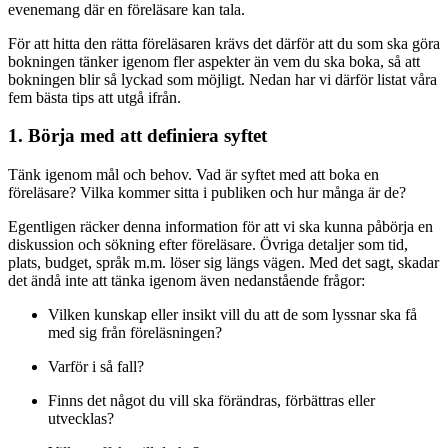
evenemang där en föreläsare kan tala.
För att hitta den rätta föreläsaren krävs det därför att du som ska göra
bokningen tänker igenom fler aspekter än vem du ska boka, så att
bokningen blir så lyckad som möjligt. Nedan har vi därför listat våra
fem bästa tips att utgå ifrån.
1. Börja med att definiera syftet
Tänk igenom mål och behov. Vad är syftet med att boka en
föreläsare? Vilka kommer sitta i publiken och hur många är de?
Egentligen räcker denna information för att vi ska kunna påbörja en
diskussion och sökning efter föreläsare. Övriga detaljer som tid,
plats, budget, språk m.m. löser sig längs vägen. Med det sagt, skadar
det ändå inte att tänka igenom även nedanstående frågor:
Vilken kunskap eller insikt vill du att de som lyssnar ska få
med sig från föreläsningen?
Varför i så fall?
Finns det något du vill ska förändras, förbättras eller
utvecklas?