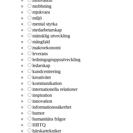
motivation
mobbning
mjukvara
miljö
mental styrka
medarbetarskap
mänsklig utveckling
mångfald
makroekonomi
leverans
ledningsgruppsutveckling
ledarskap
kundcentrering
kreativitet
kommunikation
internationella relationer
inspiration
innovation
informationssäkerhet
humor
humanitära frågor
HBTQ
härskartekniker