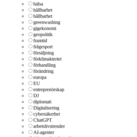
hälsa
hållbarhet
hållbarhet
greenwashing
gigekonomi
geopolitik
framtid
frågesport
försäljning
förklimakteriet
förhandling
förändring
europa
EU
entreprenörskap
DJ
diplomati
Digitalisering
cybersäkerhet
ChatGPT
arbetslivstrender
AI-agenter