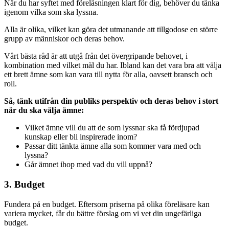
När du har syftet med föreläsningen klart för dig, behöver du tänka
igenom vilka som ska lyssna.
Alla är olika, vilket kan göra det utmanande att tillgodose en större
grupp av människor och deras behov.
Vårt bästa råd är att utgå från det övergripande behovet, i
kombination med vilket mål du har. Ibland kan det vara bra att välja
ett brett ämne som kan vara till nytta för alla, oavsett bransch och
roll.
Så, tänk utifrån din publiks perspektiv och deras behov i stort
när du ska välja ämne:
Vilket ämne vill du att de som lyssnar ska få fördjupad
kunskap eller bli inspirerade inom?
Passar ditt tänkta ämne alla som kommer vara med och
lyssna?
Går ämnet ihop med vad du vill uppnå?
3. Budget
Fundera på en budget. Eftersom priserna på olika föreläsare kan
variera mycket, får du bättre förslag om vi vet din ungefärliga
budget.