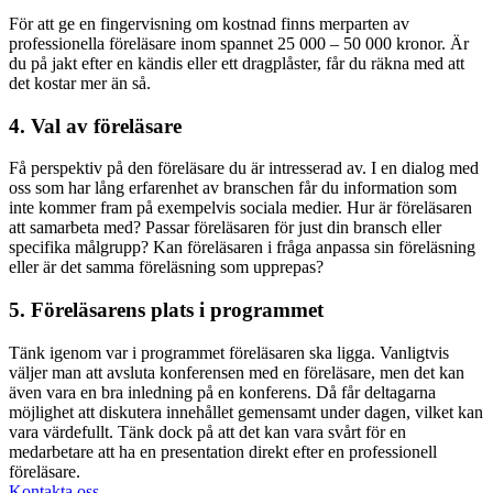
För att ge en fingervisning om kostnad finns merparten av
professionella föreläsare inom spannet 25 000 – 50 000 kronor. Är
du på jakt efter en kändis eller ett dragplåster, får du räkna med att
det kostar mer än så.
4. Val av föreläsare
Få perspektiv på den föreläsare du är intresserad av. I en dialog med
oss som har lång erfarenhet av branschen får du information som
inte kommer fram på exempelvis sociala medier. Hur är föreläsaren
att samarbeta med? Passar föreläsaren för just din bransch eller
specifika målgrupp? Kan föreläsaren i fråga anpassa sin föreläsning
eller är det samma föreläsning som upprepas?
5. Föreläsarens plats i programmet
Tänk igenom var i programmet föreläsaren ska ligga. Vanligtvis
väljer man att avsluta konferensen med en föreläsare, men det kan
även vara en bra inledning på en konferens. Då får deltagarna
möjlighet att diskutera innehållet gemensamt under dagen, vilket kan
vara värdefullt. Tänk dock på att det kan vara svårt för en
medarbetare att ha en presentation direkt efter en professionell
föreläsare.
Kontakta oss