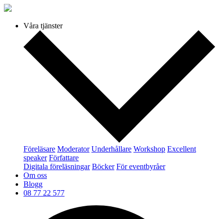
Våra tjänster
Föreläsare
Moderator
Underhållare
Workshop
Excellent
speaker
Författare
Digitala föreläsningar
Böcker
För eventbyråer
Om oss
Blogg
08 77 22 577