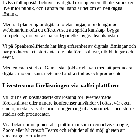
I vissa fall uppstår behovet av digitala komplement till det som sker
live inför publik, och i andra fall handlar det om en helt digital
lösning.
Med rätt planering är digitala föreläsningar, utbildningar och
webbinarium ofta ett effektivt sätt att sprida kunskap, bygga
kompetens, motivera sina kollegor eller bygga teamkänslan.
Vi på Speakers&friends har lång erfarenhet av digitala lösningar och
har producerat ett stort antal digitala föreläsningar, utbildningar och
event.
Med en egen studio i Gamla stan jobbar vi även med att producera
digitala möten i samarbete med andra studios och producenter.
Livestreama föreläsningen via valfri plattform
Vill du ha en kostnadseffektiv lösning för livestreamade
föreläsningar eller mindre konferenser använder vi oftast vår egen
studio, medan vi vid större arrangemang ofta samarbetar med större
studios och producenter.
Vi arbetar i princip med alla plattformar som exempelvis Google,
Zoom eller Microsoft Teams och erbjuder alltid möjligheten att
streama genom Vimeo.