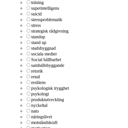
träning
superintelligens
suicid
stressproblematik
stress
strategisk rådgivning
standup
stand up
stadsbyggnad
sociala medier
Social hållbarhet
samhällsbyggande
retorik
retail
resiliens
psykologisk trygghet
psykologi
produktutveckling
nyckeltal
nato
näringslivet
motståndskraft