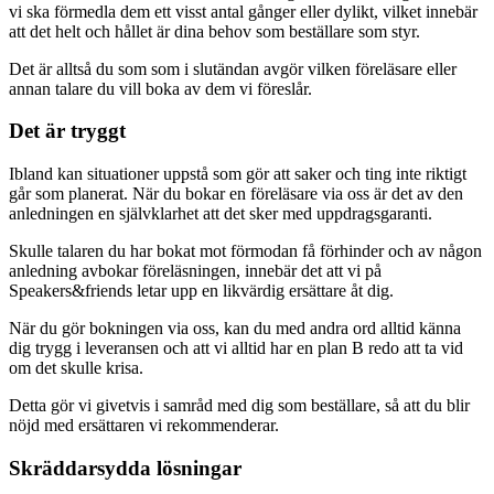
vi ska förmedla dem ett visst antal gånger eller dylikt, vilket innebär
att det helt och hållet är dina behov som beställare som styr.
Det är alltså du som som i slutändan avgör vilken föreläsare eller
annan talare du vill boka av dem vi föreslår.
Det är tryggt
Ibland kan situationer uppstå som gör att saker och ting inte riktigt
går som planerat. När du bokar en föreläsare via oss är det av den
anledningen en självklarhet att det sker med uppdragsgaranti.
Skulle talaren du har bokat mot förmodan få förhinder och av någon
anledning avbokar föreläsningen, innebär det att vi på
Speakers&friends letar upp en likvärdig ersättare åt dig.
När du gör bokningen via oss, kan du med andra ord alltid känna
dig trygg i leveransen och att vi alltid har en plan B redo att ta vid
om det skulle krisa.
Detta gör vi givetvis i samråd med dig som beställare, så att du blir
nöjd med ersättaren vi rekommenderar.
Skräddarsydda lösningar