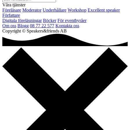
Våra tjänster
Föreläsare
Moderator
Underhållare
Workshop
Excellent speaker
Författare
Digitala föreläsningar
Böcker
För eventbyråer
Om oss
Blogg
08 77 22 577
Kontakta oss
Copyright © Speakers&friends AB