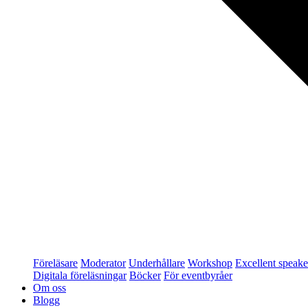
Föreläsare
Moderator
Underhållare
Workshop
Excellent speake
Digitala föreläsningar
Böcker
För eventbyråer
Om oss
Blogg