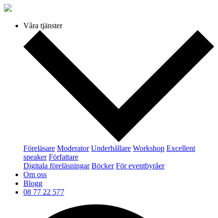
Våra tjänster
Föreläsare
Moderator
Underhållare
Workshop
Excellent
speaker
Författare
Digitala föreläsningar
Böcker
För eventbyråer
Om oss
Blogg
08 77 22 577