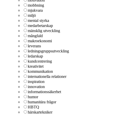
motivation
mobbning
mjukvara
miljö
mental styrka
medarbetarskap
mänsklig utveckling
mångfald
makroekonomi
leverans
ledningsgruppsutveckling
ledarskap
kundcentrering
kreativitet
kommunikation
internationella relationer
inspiration
innovation
informationssäkerhet
humor
humanitära frågor
HBTQ
härskartekniker