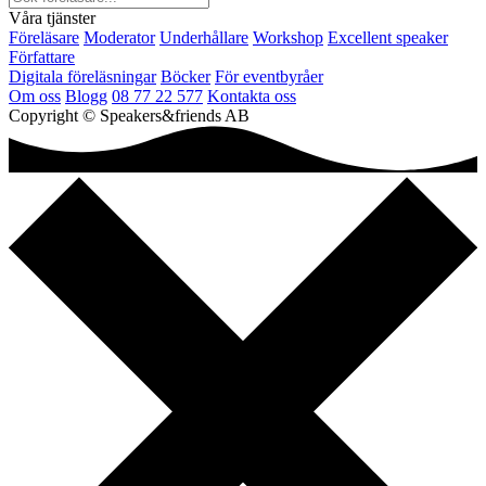
Våra tjänster
Föreläsare
Moderator
Underhållare
Workshop
Excellent speaker
Författare
Digitala föreläsningar
Böcker
För eventbyråer
Om oss
Blogg
08 77 22 577
Kontakta oss
Copyright © Speakers&friends AB