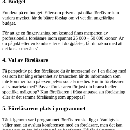
3. Budget
Fundera på en budget. Eftersom priserna på olika föreläsare kan
variera mycket, får du bättre förslag om vi vet din ungefärliga
budget.
För att ge en fingervisning om kostnad finns merparten av
professionella föreläsare inom spannet 25 000 – 50 000 kronor. Är
du på jakt efter en kändis eller ett dragplåster, får du räkna med att
det kostar mer än så.
4. Val av föreläsare
Få perspektiv på den föreläsare du är intresserad av. I en dialog med
oss som har lång erfarenhet av branschen får du information som
inte kommer fram på exempelvis sociala medier. Hur är föreläsaren
att samarbeta med? Passar föreläsaren för just din bransch eller
specifika målgrupp? Kan föreläsaren i fråga anpassa sin föreläsning
eller är det samma föreläsning som upprepas?
5. Föreläsarens plats i programmet
Tänk igenom var i programmet föreläsaren ska ligga. Vanligtvis
väljer man att avsluta konferensen med en föreläsare, men det kan