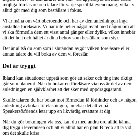
möjliga föreläsare och talare för varje specifikt evenemang, vilket vi
alltid gör med dig som beställare i fokus.
Vi är måna om vårt oberoende och har av den anledningen inga
anställda föreläsare. Vi har inte heller något avtal med någon om att
vi ska förmedla dem ett visst antal gånger eller dylikt, vilket innebär
att det helt och hållet är dina behov som beställare som styr.
Det är alltså du som som i slutändan avgör vilken föreläsare eller
annan talare du vill boka av dem vi föreslår.
Det är tryggt
Ibland kan situationer uppstå som gör att saker och ting inte riktigt
går som planerat. När du bokar en föreläsare via oss är det av den
anledningen en självklarhet att det sker med uppdragsgaranti.
Skulle talaren du har bokat mot förmodan få förhinder och av någon
anledning avbokar föreläsningen, innebär det att vi på
Speakers&friends letar upp en likvärdig ersättare åt dig.
När du gör bokningen via oss, kan du med andra ord alltid känna
dig trygg i leveransen och att vi alltid har en plan B redo att ta vid
om det skulle krisa.