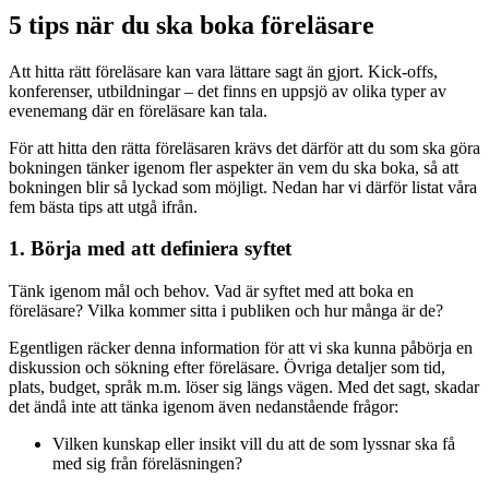
5 tips när du ska boka föreläsare
Att hitta rätt föreläsare kan vara lättare sagt än gjort. Kick-offs,
konferenser, utbildningar – det finns en uppsjö av olika typer av
evenemang där en föreläsare kan tala.
För att hitta den rätta föreläsaren krävs det därför att du som ska göra
bokningen tänker igenom fler aspekter än vem du ska boka, så att
bokningen blir så lyckad som möjligt. Nedan har vi därför listat våra
fem bästa tips att utgå ifrån.
1. Börja med att definiera syftet
Tänk igenom mål och behov. Vad är syftet med att boka en
föreläsare? Vilka kommer sitta i publiken och hur många är de?
Egentligen räcker denna information för att vi ska kunna påbörja en
diskussion och sökning efter föreläsare. Övriga detaljer som tid,
plats, budget, språk m.m. löser sig längs vägen. Med det sagt, skadar
det ändå inte att tänka igenom även nedanstående frågor:
Vilken kunskap eller insikt vill du att de som lyssnar ska få
med sig från föreläsningen?