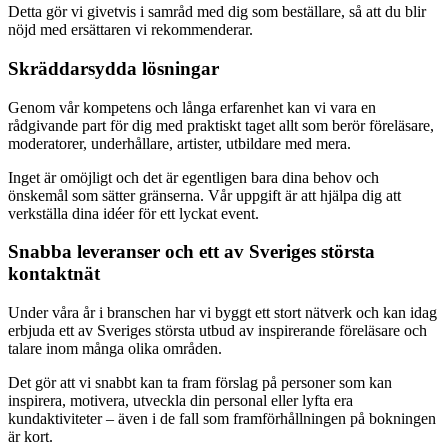
Detta gör vi givetvis i samråd med dig som beställare, så att du blir
nöjd med ersättaren vi rekommenderar.
Skräddarsydda lösningar
Genom vår kompetens och långa erfarenhet kan vi vara en
rådgivande part för dig med praktiskt taget allt som berör föreläsare,
moderatorer, underhållare, artister, utbildare med mera.
Inget är omöjligt och det är egentligen bara dina behov och
önskemål som sätter gränserna. Vår uppgift är att hjälpa dig att
verkställa dina idéer för ett lyckat event.
Snabba leveranser och ett av Sveriges största
kontaktnät
Under våra år i branschen har vi byggt ett stort nätverk och kan idag
erbjuda ett av Sveriges största utbud av inspirerande föreläsare och
talare inom många olika områden.
Det gör att vi snabbt kan ta fram förslag på personer som kan
inspirera, motivera, utveckla din personal eller lyfta era
kundaktiviteter – även i de fall som framförhållningen på bokningen
är kort.