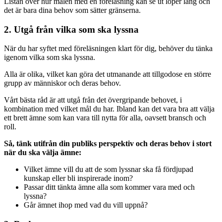
Listan över hur målen med en föreläsning kan se ut löper lång och
det är bara dina behov som sätter gränserna.
2. Utgå från vilka som ska lyssna
När du har syftet med föreläsningen klart för dig, behöver du tänka
igenom vilka som ska lyssna.
Alla är olika, vilket kan göra det utmanande att tillgodose en större
grupp av människor och deras behov.
Vårt bästa råd är att utgå från det övergripande behovet, i
kombination med vilket mål du har. Ibland kan det vara bra att välja
ett brett ämne som kan vara till nytta för alla, oavsett bransch och
roll.
Så, tänk utifrån din publiks perspektiv och deras behov i stort
när du ska välja ämne:
Vilket ämne vill du att de som lyssnar ska få fördjupad
kunskap eller bli inspirerade inom?
Passar ditt tänkta ämne alla som kommer vara med och
lyssna?
Går ämnet ihop med vad du vill uppnå?