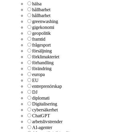
hälsa
hållbarhet
hållbarhet
greenwashing
gigekonomi
geopolitik
framtid
frågesport
försäljning
förklimakteriet
förhandling
förändring
europa
EU
entreprenörskap
DJ
diplomati
Digitalisering
cybersäkerhet
ChatGPT
arbetslivstrender
AI-agenter