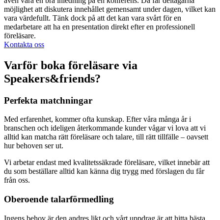
även vara en bra inledning på en konferens. Då får deltagarna
möjlighet att diskutera innehållet gemensamt under dagen, vilket kan
vara värdefullt. Tänk dock på att det kan vara svårt för en
medarbetare att ha en presentation direkt efter en professionell
föreläsare.
Kontakta oss
Varför boka föreläsare via
Speakers&friends?
Perfekta matchningar
Med erfarenhet, kommer ofta kunskap. Efter våra många år i
branschen och ideligen återkommande kunder vågar vi lova att vi
alltid kan matcha rätt föreläsare och talare, till rätt tillfälle – oavsett
hur behoven ser ut.
Vi arbetar endast med kvalitetssäkrade föreläsare, vilket innebär att
du som beställare alltid kan känna dig trygg med förslagen du får
från oss.
Oberoende talarförmedling
Ingens behov är den andres likt och vårt uppdrag är att hitta bästa