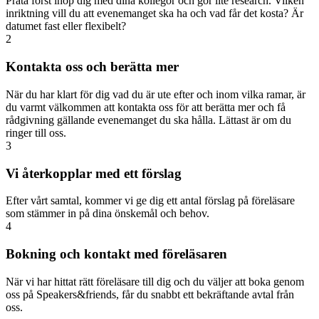
Prata först ihop dig med dina kollegor och gör lite research. Vilken
inriktning vill du att evenemanget ska ha och vad får det kosta? Är
datumet fast eller flexibelt?
2
Kontakta oss och berätta mer
När du har klart för dig vad du är ute efter och inom vilka ramar, är
du varmt välkommen att kontakta oss för att berätta mer och få
rådgivning gällande evenemanget du ska hålla. Lättast är om du
ringer till oss.
3
Vi återkopplar med ett förslag
Efter vårt samtal, kommer vi ge dig ett antal förslag på föreläsare
som stämmer in på dina önskemål och behov.
4
Bokning och kontakt med föreläsaren
När vi har hittat rätt föreläsare till dig och du väljer att boka genom
oss på Speakers&friends, får du snabbt ett bekräftande avtal från
oss.