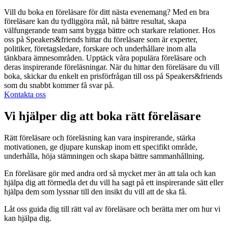
Vill du boka en föreläsare för ditt nästa evenemang? Med en bra
föreläsare kan du tydliggöra mål, nå bättre resultat, skapa
välfungerande team samt bygga bättre och starkare relationer. Hos
oss på Speakers&friends hittar du föreläsare som är experter,
politiker, företagsledare, forskare och underhållare inom alla
tänkbara ämnesområden. Upptäck våra populära föreläsare och
deras inspirerande föreläsningar. När du hittar den föreläsare du vill
boka, skickar du enkelt en prisförfrågan till oss på Speakers&friends
som du snabbt kommer få svar på.
Kontakta oss
Vi hjälper dig att boka rätt föreläsare
Rätt föreläsare och föreläsning kan vara inspirerande, stärka
motivationen, ge djupare kunskap inom ett specifikt område,
underhålla, höja stämningen och skapa bättre sammanhållning.
En föreläsare gör med andra ord så mycket mer än att tala och kan
hjälpa dig att förmedla det du vill ha sagt på ett inspirerande sätt eller
hjälpa dem som lyssnar till den insikt du vill att de ska få.
Låt oss guida dig till rätt val av föreläsare och berätta mer om hur vi
kan hjälpa dig.