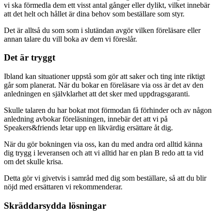
vi ska förmedla dem ett visst antal gånger eller dylikt, vilket innebär
att det helt och hållet är dina behov som beställare som styr.
Det är alltså du som som i slutändan avgör vilken föreläsare eller
annan talare du vill boka av dem vi föreslår.
Det är tryggt
Ibland kan situationer uppstå som gör att saker och ting inte riktigt
går som planerat. När du bokar en föreläsare via oss är det av den
anledningen en självklarhet att det sker med uppdragsgaranti.
Skulle talaren du har bokat mot förmodan få förhinder och av någon
anledning avbokar föreläsningen, innebär det att vi på
Speakers&friends letar upp en likvärdig ersättare åt dig.
När du gör bokningen via oss, kan du med andra ord alltid känna
dig trygg i leveransen och att vi alltid har en plan B redo att ta vid
om det skulle krisa.
Detta gör vi givetvis i samråd med dig som beställare, så att du blir
nöjd med ersättaren vi rekommenderar.
Skräddarsydda lösningar