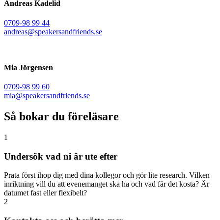
Andreas Kadelid ​
0709-98 99 44
andreas@speakersandfriends.se​
Mia Jörgensen
0709-98 99 60
mia@speakersandfriends.se​
Så bokar du föreläsare
1
Undersök vad ni är ute efter
Prata först ihop dig med dina kollegor och gör lite research. Vilken
inriktning vill du att evenemanget ska ha och vad får det kosta? Är
datumet fast eller flexibelt?
2