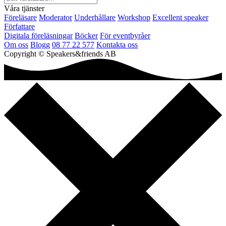
Våra tjänster
Föreläsare
Moderator
Underhållare
Workshop
Excellent speaker
Författare
Digitala föreläsningar
Böcker
För eventbyråer
Om oss
Blogg
08 77 22 577
Kontakta oss
Copyright © Speakers&friends AB