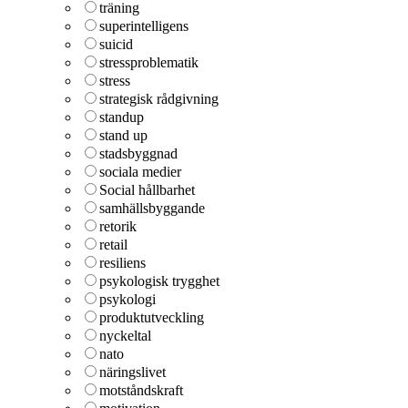
träning
superintelligens
suicid
stressproblematik
stress
strategisk rådgivning
standup
stand up
stadsbyggnad
sociala medier
Social hållbarhet
samhällsbyggande
retorik
retail
resiliens
psykologisk trygghet
psykologi
produktutveckling
nyckeltal
nato
näringslivet
motståndskraft