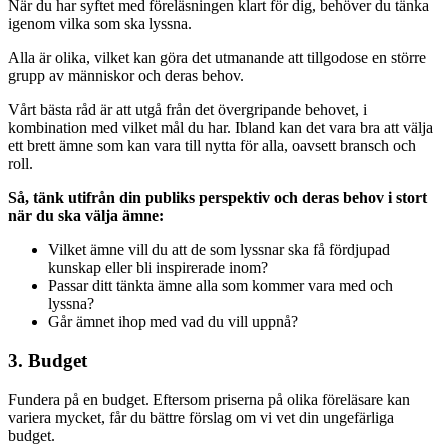
När du har syftet med föreläsningen klart för dig, behöver du tänka
igenom vilka som ska lyssna.
Alla är olika, vilket kan göra det utmanande att tillgodose en större
grupp av människor och deras behov.
Vårt bästa råd är att utgå från det övergripande behovet, i
kombination med vilket mål du har. Ibland kan det vara bra att välja
ett brett ämne som kan vara till nytta för alla, oavsett bransch och
roll.
Så, tänk utifrån din publiks perspektiv och deras behov i stort
när du ska välja ämne:
Vilket ämne vill du att de som lyssnar ska få fördjupad
kunskap eller bli inspirerade inom?
Passar ditt tänkta ämne alla som kommer vara med och
lyssna?
Går ämnet ihop med vad du vill uppnå?
3. Budget
Fundera på en budget. Eftersom priserna på olika föreläsare kan
variera mycket, får du bättre förslag om vi vet din ungefärliga
budget.