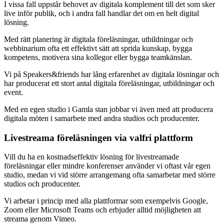
I vissa fall uppstår behovet av digitala komplement till det som sker
live inför publik, och i andra fall handlar det om en helt digital
lösning.
Med rätt planering är digitala föreläsningar, utbildningar och
webbinarium ofta ett effektivt sätt att sprida kunskap, bygga
kompetens, motivera sina kollegor eller bygga teamkänslan.
Vi på Speakers&friends har lång erfarenhet av digitala lösningar och
har producerat ett stort antal digitala föreläsningar, utbildningar och
event.
Med en egen studio i Gamla stan jobbar vi även med att producera
digitala möten i samarbete med andra studios och producenter.
Livestreama föreläsningen via valfri plattform
Vill du ha en kostnadseffektiv lösning för livestreamade
föreläsningar eller mindre konferenser använder vi oftast vår egen
studio, medan vi vid större arrangemang ofta samarbetar med större
studios och producenter.
Vi arbetar i princip med alla plattformar som exempelvis Google,
Zoom eller Microsoft Teams och erbjuder alltid möjligheten att
streama genom Vimeo.