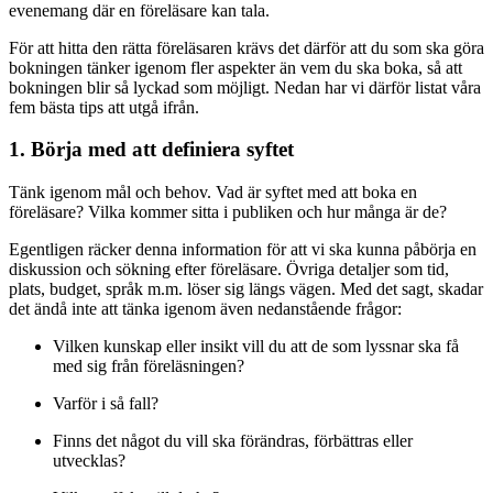
evenemang där en föreläsare kan tala.
För att hitta den rätta föreläsaren krävs det därför att du som ska göra
bokningen tänker igenom fler aspekter än vem du ska boka, så att
bokningen blir så lyckad som möjligt. Nedan har vi därför listat våra
fem bästa tips att utgå ifrån.
1. Börja med att definiera syftet
Tänk igenom mål och behov. Vad är syftet med att boka en
föreläsare? Vilka kommer sitta i publiken och hur många är de?
Egentligen räcker denna information för att vi ska kunna påbörja en
diskussion och sökning efter föreläsare. Övriga detaljer som tid,
plats, budget, språk m.m. löser sig längs vägen. Med det sagt, skadar
det ändå inte att tänka igenom även nedanstående frågor:
Vilken kunskap eller insikt vill du att de som lyssnar ska få
med sig från föreläsningen?
Varför i så fall?
Finns det något du vill ska förändras, förbättras eller
utvecklas?