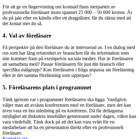
För att ge en fingervisning om kostnad finns merparten av
professionella föreläsare inom spannet 25 000 – 50 000 kronor. Är
du på jakt efter en kändis eller ett dragplåster, får du räkna med att
det kostar mer än så.
4. Val av föreläsare
Få perspektiv på den föreläsare du är intresserad av. I en dialog med
oss som har lång erfarenhet av branschen får du information som
inte kommer fram på exempelvis sociala medier. Hur är föreläsaren
att samarbeta med? Passar föreläsaren för just din bransch eller
specifika målgrupp? Kan föreläsaren i fråga anpassa sin föreläsning
eller är det samma föreläsning som upprepas?
5. Föreläsarens plats i programmet
Tänk igenom var i programmet föreläsaren ska ligga. Vanligtvis
väljer man att avsluta konferensen med en föreläsare, men det kan
även vara en bra inledning på en konferens. Då får deltagarna
möjlighet att diskutera innehållet gemensamt under dagen, vilket kan
vara värdefullt. Tänk dock på att det kan vara svårt för en
medarbetare att ha en presentation direkt efter en professionell
föreläsare.
Kontakta oss