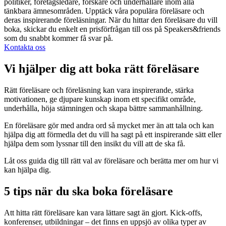
politiker, företagsledare, forskare och underhållare inom alla
tänkbara ämnesområden. Upptäck våra populära föreläsare och
deras inspirerande föreläsningar. När du hittar den föreläsare du vill
boka, skickar du enkelt en prisförfrågan till oss på Speakers&friends
som du snabbt kommer få svar på.
Kontakta oss
Vi hjälper dig att boka rätt föreläsare
Rätt föreläsare och föreläsning kan vara inspirerande, stärka
motivationen, ge djupare kunskap inom ett specifikt område,
underhålla, höja stämningen och skapa bättre sammanhållning.
En föreläsare gör med andra ord så mycket mer än att tala och kan
hjälpa dig att förmedla det du vill ha sagt på ett inspirerande sätt eller
hjälpa dem som lyssnar till den insikt du vill att de ska få.
Låt oss guida dig till rätt val av föreläsare och berätta mer om hur vi
kan hjälpa dig.
5 tips när du ska boka föreläsare
Att hitta rätt föreläsare kan vara lättare sagt än gjort. Kick-offs,
konferenser, utbildningar – det finns en uppsjö av olika typer av