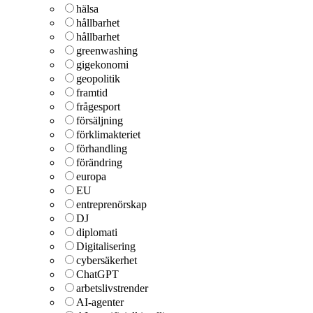
hälsa
hållbarhet
hållbarhet
greenwashing
gigekonomi
geopolitik
framtid
frågesport
försäljning
förklimakteriet
förhandling
förändring
europa
EU
entreprenörskap
DJ
diplomati
Digitalisering
cybersäkerhet
ChatGPT
arbetslivstrender
AI-agenter