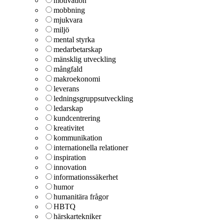
motivation
mobbning
mjukvara
miljö
mental styrka
medarbetarskap
mänsklig utveckling
mångfald
makroekonomi
leverans
ledningsgruppsutveckling
ledarskap
kundcentrering
kreativitet
kommunikation
internationella relationer
inspiration
innovation
informationssäkerhet
humor
humanitära frågor
HBTQ
härskartekniker