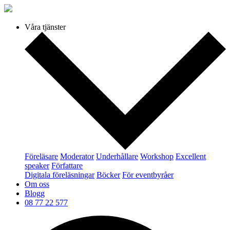
Våra tjänster
Föreläsare
Moderator
Underhållare
Workshop
Excellent
speaker
Författare
Digitala föreläsningar
Böcker
För eventbyråer
Om oss
Blogg
08 77 22 577