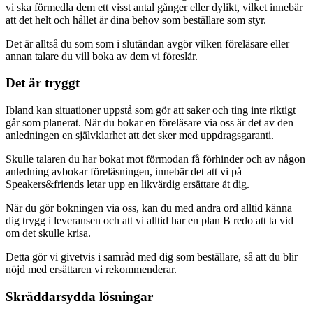
vi ska förmedla dem ett visst antal gånger eller dylikt, vilket innebär
att det helt och hållet är dina behov som beställare som styr.
Det är alltså du som som i slutändan avgör vilken föreläsare eller
annan talare du vill boka av dem vi föreslår.
Det är tryggt
Ibland kan situationer uppstå som gör att saker och ting inte riktigt
går som planerat. När du bokar en föreläsare via oss är det av den
anledningen en självklarhet att det sker med uppdragsgaranti.
Skulle talaren du har bokat mot förmodan få förhinder och av någon
anledning avbokar föreläsningen, innebär det att vi på
Speakers&friends letar upp en likvärdig ersättare åt dig.
När du gör bokningen via oss, kan du med andra ord alltid känna
dig trygg i leveransen och att vi alltid har en plan B redo att ta vid
om det skulle krisa.
Detta gör vi givetvis i samråd med dig som beställare, så att du blir
nöjd med ersättaren vi rekommenderar.
Skräddarsydda lösningar