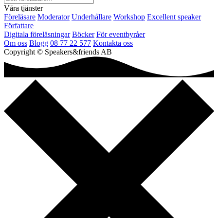
Våra tjänster
Föreläsare
Moderator
Underhållare
Workshop
Excellent speaker
Författare
Digitala föreläsningar
Böcker
För eventbyråer
Om oss
Blogg
08 77 22 577
Kontakta oss
Copyright © Speakers&friends AB