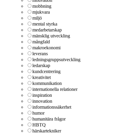
motivation
mobbning
mjukvara
miljö
mental styrka
medarbetarskap
mänsklig utveckling
mångfald
makroekonomi
leverans
ledningsgruppsutveckling
ledarskap
kundcentrering
kreativitet
kommunikation
internationella relationer
inspiration
innovation
informationssäkerhet
humor
humanitära frågor
HBTQ
härskartekniker