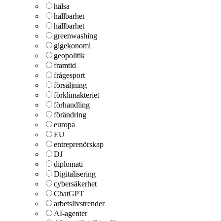
hälsa
hållbarhet
hållbarhet
greenwashing
gigekonomi
geopolitik
framtid
frågesport
försäljning
förklimakteriet
förhandling
förändring
europa
EU
entreprenörskap
DJ
diplomati
Digitalisering
cybersäkerhet
ChatGPT
arbetslivstrender
AI-agenter