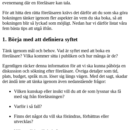
evenemang där en föreläsare kan tala.
För att hitta den rätta föreläsaren krävs det därför att du som ska göra
bokningen tänker igenom fler aspekter än vem du ska boka, så att
bokningen blir så lyckad som möjligt. Nedan har vi därför listat våra
fem bästa tips att utgå ifrån.
1. Börja med att definiera syftet
Tänk igenom mål och behov. Vad är syftet med att boka en
föreläsare? Vilka kommer sitta i publiken och hur många är de?
Egentligen räcker denna information för att vi ska kunna påbörja en
diskussion och sökning efter föreläsare. Övriga detaljer som tid,
plats, budget, språk m.m. löser sig längs vägen. Med det sagt, skadar
det ändå inte att tänka igenom även nedanstående frågor:
Vilken kunskap eller insikt vill du att de som lyssnar ska få
med sig från föreläsningen?
Varför i så fall?
Finns det något du vill ska förändras, förbättras eller
utvecklas?