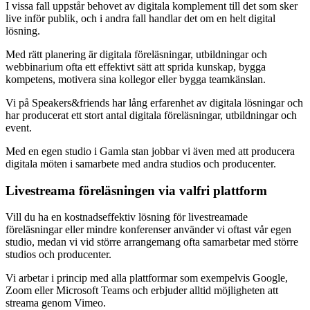
I vissa fall uppstår behovet av digitala komplement till det som sker
live inför publik, och i andra fall handlar det om en helt digital
lösning.
Med rätt planering är digitala föreläsningar, utbildningar och
webbinarium ofta ett effektivt sätt att sprida kunskap, bygga
kompetens, motivera sina kollegor eller bygga teamkänslan.
Vi på Speakers&friends har lång erfarenhet av digitala lösningar och
har producerat ett stort antal digitala föreläsningar, utbildningar och
event.
Med en egen studio i Gamla stan jobbar vi även med att producera
digitala möten i samarbete med andra studios och producenter.
Livestreama föreläsningen via valfri plattform
Vill du ha en kostnadseffektiv lösning för livestreamade
föreläsningar eller mindre konferenser använder vi oftast vår egen
studio, medan vi vid större arrangemang ofta samarbetar med större
studios och producenter.
Vi arbetar i princip med alla plattformar som exempelvis Google,
Zoom eller Microsoft Teams och erbjuder alltid möjligheten att
streama genom Vimeo.