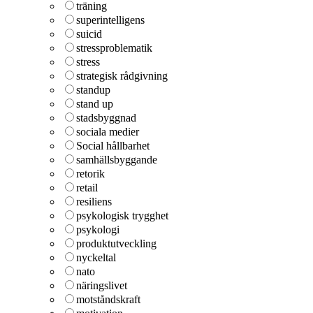
träning
superintelligens
suicid
stressproblematik
stress
strategisk rådgivning
standup
stand up
stadsbyggnad
sociala medier
Social hållbarhet
samhällsbyggande
retorik
retail
resiliens
psykologisk trygghet
psykologi
produktutveckling
nyckeltal
nato
näringslivet
motståndskraft