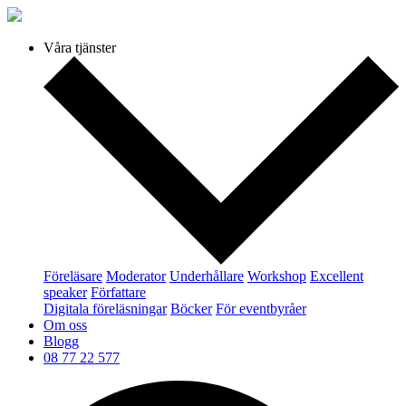
Våra tjänster
Föreläsare
Moderator
Underhållare
Workshop
Excellent
speaker
Författare
Digitala föreläsningar
Böcker
För eventbyråer
Om oss
Blogg
08 77 22 577