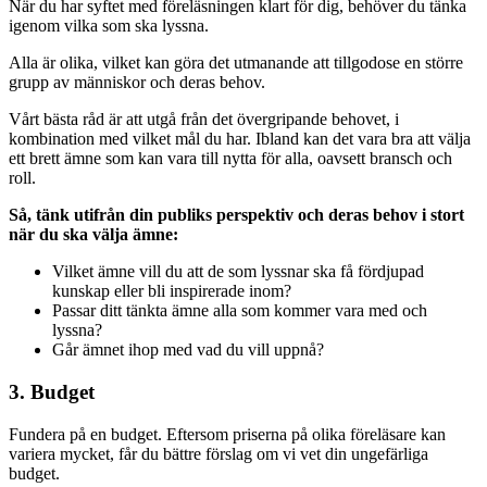
När du har syftet med föreläsningen klart för dig, behöver du tänka
igenom vilka som ska lyssna.
Alla är olika, vilket kan göra det utmanande att tillgodose en större
grupp av människor och deras behov.
Vårt bästa råd är att utgå från det övergripande behovet, i
kombination med vilket mål du har. Ibland kan det vara bra att välja
ett brett ämne som kan vara till nytta för alla, oavsett bransch och
roll.
Så, tänk utifrån din publiks perspektiv och deras behov i stort
när du ska välja ämne:
Vilket ämne vill du att de som lyssnar ska få fördjupad
kunskap eller bli inspirerade inom?
Passar ditt tänkta ämne alla som kommer vara med och
lyssna?
Går ämnet ihop med vad du vill uppnå?
3. Budget
Fundera på en budget. Eftersom priserna på olika föreläsare kan
variera mycket, får du bättre förslag om vi vet din ungefärliga
budget.