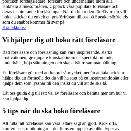
politiker, företagsledare, forskare och underhållare inom alla
tänkbara ämnesområden. Upptäck våra populära föreläsare och
deras inspirerande föreläsningar. När du hittar den föreläsare du vill
boka, skickar du enkelt en prisförfrågan till oss på Speakers&friends
som du snabbt kommer få svar på.
Kontakta oss
Vi hjälper dig att boka rätt föreläsare
Rätt föreläsare och föreläsning kan vara inspirerande, stärka
motivationen, ge djupare kunskap inom ett specifikt område,
underhålla, höja stämningen och skapa bättre sammanhållning.
En föreläsare gör med andra ord så mycket mer än att tala och kan
hjälpa dig att förmedla det du vill ha sagt på ett inspirerande sätt eller
hjälpa dem som lyssnar till den insikt du vill att de ska få.
Låt oss guida dig till rätt val av föreläsare och berätta mer om hur vi
kan hjälpa dig.
5 tips när du ska boka föreläsare
Att hitta rätt föreläsare kan vara lättare sagt än gjort. Kick-offs,
konferenser, utbildningar – det finns en uppsjö av olika typer av