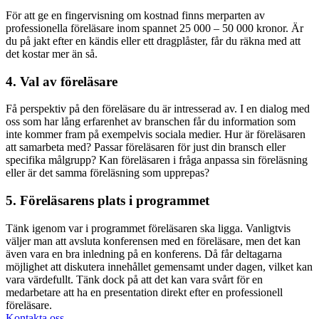
För att ge en fingervisning om kostnad finns merparten av
professionella föreläsare inom spannet 25 000 – 50 000 kronor. Är
du på jakt efter en kändis eller ett dragplåster, får du räkna med att
det kostar mer än så.
4. Val av föreläsare
Få perspektiv på den föreläsare du är intresserad av. I en dialog med
oss som har lång erfarenhet av branschen får du information som
inte kommer fram på exempelvis sociala medier. Hur är föreläsaren
att samarbeta med? Passar föreläsaren för just din bransch eller
specifika målgrupp? Kan föreläsaren i fråga anpassa sin föreläsning
eller är det samma föreläsning som upprepas?
5. Föreläsarens plats i programmet
Tänk igenom var i programmet föreläsaren ska ligga. Vanligtvis
väljer man att avsluta konferensen med en föreläsare, men det kan
även vara en bra inledning på en konferens. Då får deltagarna
möjlighet att diskutera innehållet gemensamt under dagen, vilket kan
vara värdefullt. Tänk dock på att det kan vara svårt för en
medarbetare att ha en presentation direkt efter en professionell
föreläsare.
Kontakta oss