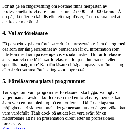
För att ge en fingervisning om kostnad finns merparten av
professionella föreläsare inom spannet 25 000 – 50 000 kronor. Är
du på jakt efter en kändis eller ett dragplåster, får du räkna med att
det kostar mer än så.
4. Val av föreläsare
Få perspektiv på den föreläsare du är intresserad av. I en dialog med
oss som har lång erfarenhet av branschen får du information som
inte kommer fram på exempelvis sociala medier. Hur är föreläsaren
att samarbeta med? Passar föreläsaren för just din bransch eller
specifika målgrupp? Kan föreläsaren i fråga anpassa sin föreläsning
eller är det samma föreläsning som upprepas?
5. Föreläsarens plats i programmet
Tänk igenom var i programmet föreläsaren ska ligga. Vanligtvis
väljer man att avsluta konferensen med en föreläsare, men det kan
även vara en bra inledning på en konferens. Då får deltagarna
möjlighet att diskutera innehållet gemensamt under dagen, vilket kan
vara värdefullt. Tänk dock på att det kan vara svårt för en
medarbetare att ha en presentation direkt efter en professionell
föreläsare.
Kontakta oss