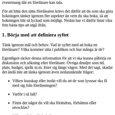
evenemang där en föreläsare kan tala.
För att hitta den rätta föreläsaren krävs det därför att du som ska göra
bokningen tänker igenom fler aspekter än vem du ska boka, så att
bokningen blir så lyckad som möjligt. Nedan har vi därför listat våra
fem bästa tips att utgå ifrån.
1. Börja med att definiera syftet
Tänk igenom mål och behov. Vad är syftet med att boka en
föreläsare? Vilka kommer sitta i publiken och hur många är de?
Egentligen räcker denna information för att vi ska kunna påbörja en
diskussion och sökning efter föreläsare. Övriga detaljer som tid,
plats, budget, språk m.m. löser sig längs vägen. Med det sagt, skadar
det ändå inte att tänka igenom även nedanstående frågor:
Vilken kunskap eller insikt vill du att de som lyssnar ska få
med sig från föreläsningen?
Varför i så fall?
Finns det något du vill ska förändras, förbättras eller
utvecklas?