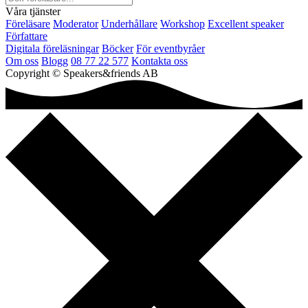
Våra tjänster
Föreläsare
Moderator
Underhållare
Workshop
Excellent speaker
Författare
Digitala föreläsningar
Böcker
För eventbyråer
Om oss
Blogg
08 77 22 577
Kontakta oss
Copyright © Speakers&friends AB