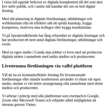
I vissa fall uppstår behovet av digitala komplement till det som sker
live inför publik, och i andra fall handlar det om en helt digital
lösning.
Med rätt planering är digitala föreläsningar, utbildningar och
webbinarium ofta ett effektivt sätt att sprida kunskap, bygga
kompetens, motivera sina kollegor eller bygga teamkänslan.
Vi på Speakers&friends har lång erfarenhet av digitala lösningar och
har producerat ett stort antal digitala föreläsningar, utbildningar och
event.
Med en egen studio i Gamla stan jobbar vi även med att producera
digitala möten i samarbete med andra studios och producenter.
Livestreama föreläsningen via valfri plattform
Vill du ha en kostnadseffektiv lösning för livestreamade
föreläsningar eller mindre konferenser använder vi oftast vår egen
studio, medan vi vid större arrangemang ofta samarbetar med större
studios och producenter.
Vi arbetar i princip med alla plattformar som exempelvis Google,
Zoom eller Microsoft Teams och erbjuder alltid möjligheten att
streama genom Vimeo.