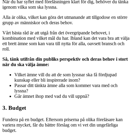
När du har syftet med föreläsningen klart för dig, behöver du tänka
igenom vilka som ska lyssna.
Alla är olika, vilket kan göra det utmanande att tillgodose en större
grupp av människor och deras behov.
Vårt bästa råd är att utgå från det övergripande behovet, i
kombination med vilket mål du har. Ibland kan det vara bra att välja
ett brett ämne som kan vara till nytta för alla, oavsett bransch och
roll.
Så, tänk utifrån din publiks perspektiv och deras behov i stort
när du ska välja ämne:
Vilket ämne vill du att de som lyssnar ska få fördjupad
kunskap eller bli inspirerade inom?
Passar ditt tänkta ämne alla som kommer vara med och
lyssna?
Går ämnet ihop med vad du vill uppnå?
3. Budget
Fundera på en budget. Eftersom priserna på olika föreläsare kan
variera mycket, får du bättre förslag om vi vet din ungefärliga
budget.