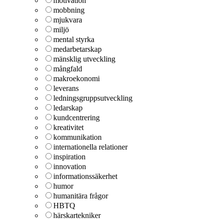
motivation
mobbning
mjukvara
miljö
mental styrka
medarbetarskap
mänsklig utveckling
mångfald
makroekonomi
leverans
ledningsgruppsutveckling
ledarskap
kundcentrering
kreativitet
kommunikation
internationella relationer
inspiration
innovation
informationssäkerhet
humor
humanitära frågor
HBTQ
härskartekniker