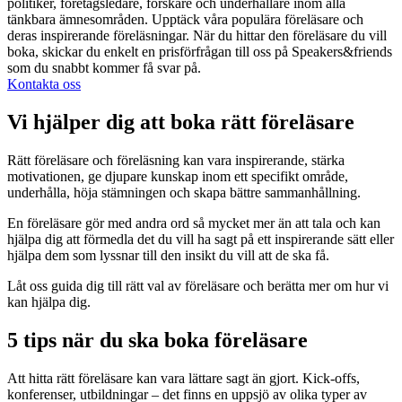
politiker, företagsledare, forskare och underhållare inom alla
tänkbara ämnesområden. Upptäck våra populära föreläsare och
deras inspirerande föreläsningar. När du hittar den föreläsare du vill
boka, skickar du enkelt en prisförfrågan till oss på Speakers&friends
som du snabbt kommer få svar på.
Kontakta oss
Vi hjälper dig att boka rätt föreläsare
Rätt föreläsare och föreläsning kan vara inspirerande, stärka
motivationen, ge djupare kunskap inom ett specifikt område,
underhålla, höja stämningen och skapa bättre sammanhållning.
En föreläsare gör med andra ord så mycket mer än att tala och kan
hjälpa dig att förmedla det du vill ha sagt på ett inspirerande sätt eller
hjälpa dem som lyssnar till den insikt du vill att de ska få.
Låt oss guida dig till rätt val av föreläsare och berätta mer om hur vi
kan hjälpa dig.
5 tips när du ska boka föreläsare
Att hitta rätt föreläsare kan vara lättare sagt än gjort. Kick-offs,
konferenser, utbildningar – det finns en uppsjö av olika typer av