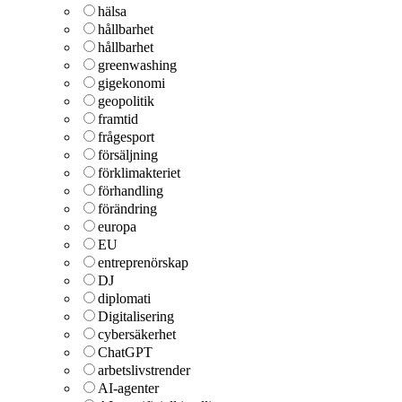
hälsa
hållbarhet
hållbarhet
greenwashing
gigekonomi
geopolitik
framtid
frågesport
försäljning
förklimakteriet
förhandling
förändring
europa
EU
entreprenörskap
DJ
diplomati
Digitalisering
cybersäkerhet
ChatGPT
arbetslivstrender
AI-agenter