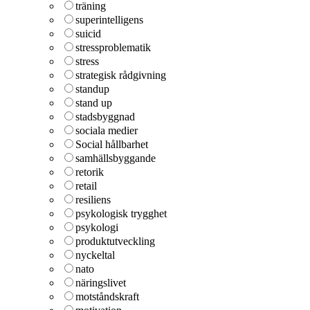
träning
superintelligens
suicid
stressproblematik
stress
strategisk rådgivning
standup
stand up
stadsbyggnad
sociala medier
Social hållbarhet
samhällsbyggande
retorik
retail
resiliens
psykologisk trygghet
psykologi
produktutveckling
nyckeltal
nato
näringslivet
motståndskraft