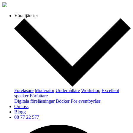
Våra tjänster
Föreläsare
Moderator
Underhållare
Workshop
Excellent
speaker
Författare
Digitala föreläsningar
Böcker
För eventbyråer
Om oss
Blogg
08 77 22 577