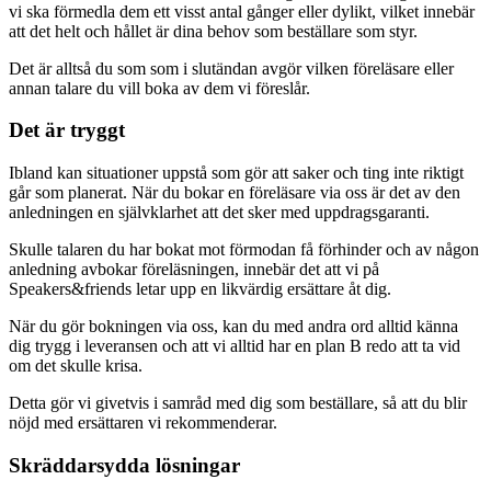
vi ska förmedla dem ett visst antal gånger eller dylikt, vilket innebär
att det helt och hållet är dina behov som beställare som styr.
Det är alltså du som som i slutändan avgör vilken föreläsare eller
annan talare du vill boka av dem vi föreslår.
Det är tryggt
Ibland kan situationer uppstå som gör att saker och ting inte riktigt
går som planerat. När du bokar en föreläsare via oss är det av den
anledningen en självklarhet att det sker med uppdragsgaranti.
Skulle talaren du har bokat mot förmodan få förhinder och av någon
anledning avbokar föreläsningen, innebär det att vi på
Speakers&friends letar upp en likvärdig ersättare åt dig.
När du gör bokningen via oss, kan du med andra ord alltid känna
dig trygg i leveransen och att vi alltid har en plan B redo att ta vid
om det skulle krisa.
Detta gör vi givetvis i samråd med dig som beställare, så att du blir
nöjd med ersättaren vi rekommenderar.
Skräddarsydda lösningar