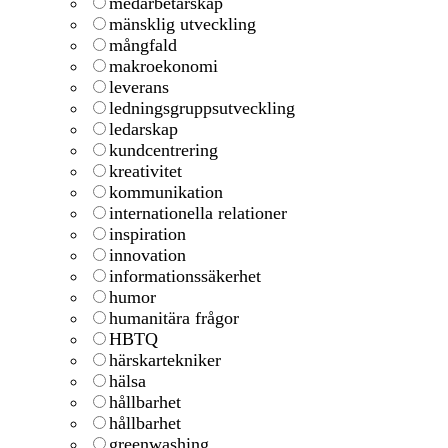
medarbetarskap
mänsklig utveckling
mångfald
makroekonomi
leverans
ledningsgruppsutveckling
ledarskap
kundcentrering
kreativitet
kommunikation
internationella relationer
inspiration
innovation
informationssäkerhet
humor
humanitära frågor
HBTQ
härskartekniker
hälsa
hållbarhet
hållbarhet
greenwashing