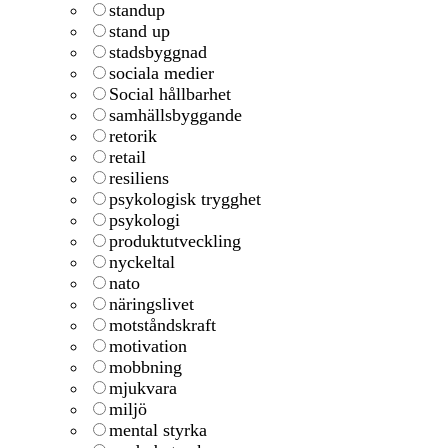
standup
stand up
stadsbyggnad
sociala medier
Social hållbarhet
samhällsbyggande
retorik
retail
resiliens
psykologisk trygghet
psykologi
produktutveckling
nyckeltal
nato
näringslivet
motståndskraft
motivation
mobbning
mjukvara
miljö
mental styrka