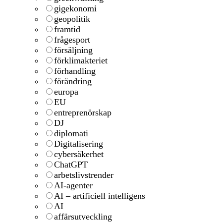
gigekonomi
geopolitik
framtid
frågesport
försäljning
förklimakteriet
förhandling
förändring
europa
EU
entreprenörskap
DJ
diplomati
Digitalisering
cybersäkerhet
ChatGPT
arbetslivstrender
AI-agenter
AI – artificiell intelligens
AI
affärsutveckling