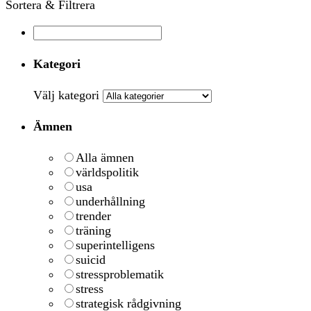
Sortera & Filtrera
Kategori
Välj kategori
Ämnen
Alla ämnen
världspolitik
usa
underhållning
trender
träning
superintelligens
suicid
stressproblematik
stress
strategisk rådgivning