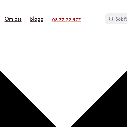
Om oss
Blogg
08 77 22 577