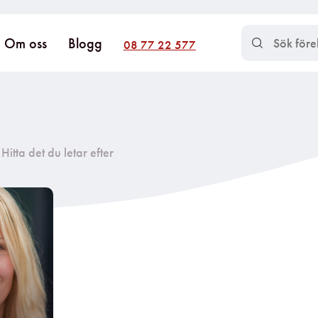
Om oss
Blogg
08 77 22 577
Hitta det du letar efter​