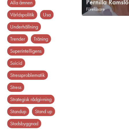
Pernilla Ramslö
Alla ämnen
Föreläsare
världspolitik
usa
underhållning
trender
träning
superintelligens
suicid
stressproblematik
stress
strategisk rådgivning
standup
stand up
stadsbyggnad