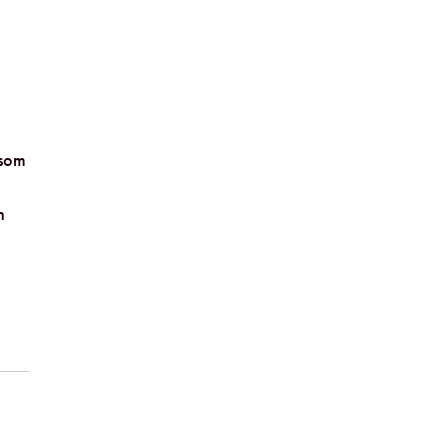
 som
n