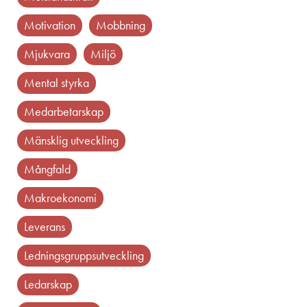
motivation
mobbning
mjukvara
miljö
mental styrka
medarbetarskap
mänsklig utveckling
mångfald
makroekonomi
leverans
ledningsgruppsutveckling
ledarskap