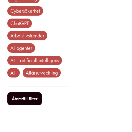
cybersäkerhet
ChatGPT
arbetslivstrender
AI-agenter
AI – artificiell intelligens
AI
affärsutveckling
Återställ filter