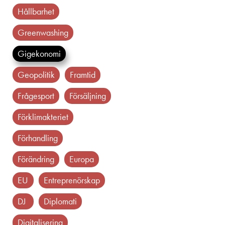
hållbarhet
greenwashing
gigekonomi
geopolitik
framtid
frågesport
försäljning
förklimakteriet
förhandling
förändring
europa
EU
entreprenörskap
DJ
diplomati
Digitalisering