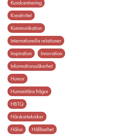
kundcentrering
kreativitet
kommunikation
internationella relationer
inspiration
innovation
informationssäkerhet
humor
humanitära frågor
HBTQ
härskartekniker
hälsa
hållbarhet