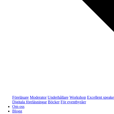
Föreläsare
Moderator
Underhållare
Workshop
Excellent speake
Digitala föreläsningar
Böcker
För eventbyråer
Om oss
Blogg