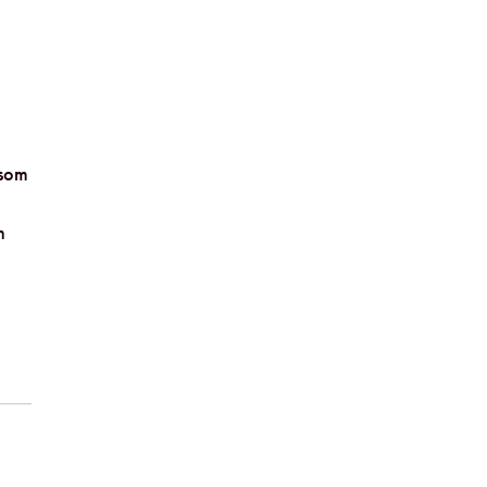
 som
n