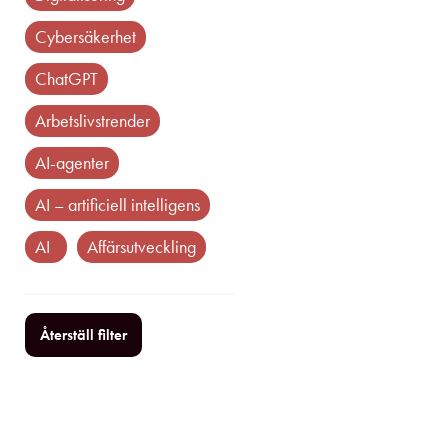
cybersäkerhet
ChatGPT
arbetslivstrender
AI-agenter
AI – artificiell intelligens
AI
affärsutveckling
Återställ filter