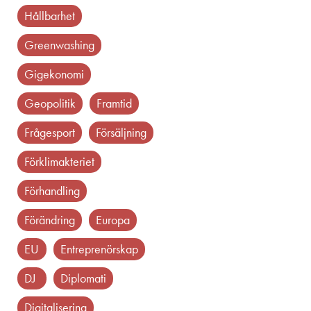
hållbarhet
greenwashing
gigekonomi
geopolitik
framtid
frågesport
försäljning
förklimakteriet
förhandling
förändring
europa
EU
entreprenörskap
DJ
diplomati
Digitalisering