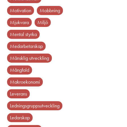
motivation
mobbning
mjukvara
miljö
mental styrka
medarbetarskap
mänsklig utveckling
mångfald
makroekonomi
leverans
ledningsgruppsutveckling
ledarskap