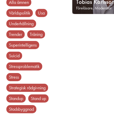
Tobias Karlsso
Alla ämnen
Föreläsare, Moderator
världspolitik
usa
underhållning
trender
träning
superintelligens
suicid
stressproblematik
stress
strategisk rådgivning
standup
stand up
stadsbyggnad