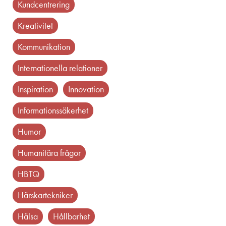
kundcentrering
kreativitet
kommunikation
internationella relationer
inspiration
innovation
informationssäkerhet
humor
humanitära frågor
HBTQ
härskartekniker
hälsa
hållbarhet