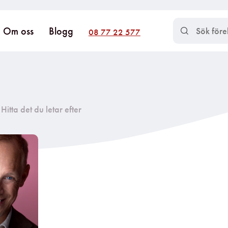
Om oss
Blogg
08 77 22 577
Hitta det du letar efter​