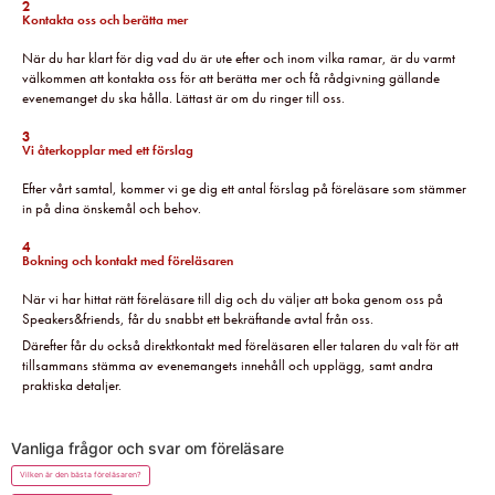
2
Kontakta oss och berätta mer
När du har klart för dig vad du är ute efter och inom vilka ramar, är du varmt
välkommen att kontakta oss för att berätta mer och få rådgivning gällande
evenemanget du ska hålla. Lättast är om du ringer till oss.
3
Vi återkopplar med ett förslag
Efter vårt samtal, kommer vi ge dig ett antal förslag på föreläsare som stämmer
in på dina önskemål och behov.
4
Bokning och kontakt med föreläsaren
När vi har hittat rätt föreläsare till dig och du väljer att boka genom oss på
Speakers&friends, får du snabbt ett bekräftande avtal från oss.
Därefter får du också direktkontakt med föreläsaren eller talaren du valt för att
tillsammans stämma av evenemangets innehåll och upplägg, samt andra
praktiska detaljer.
Vanliga frågor och svar om föreläsare
Vilken är den bästa föreläsaren?