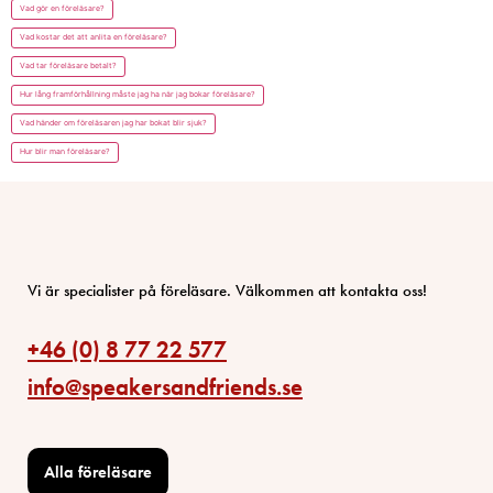
Vad gör en föreläsare?
Vad kostar det att anlita en föreläsare?
Vad tar föreläsare betalt?
Hur lång framförhållning måste jag ha när jag bokar föreläsare?
Vad händer om föreläsaren jag har bokat blir sjuk?
Hur blir man föreläsare?
Vi är specialister på föreläsare. Välkommen att kontakta oss!
+46 (0) 8 77 22 577
info@speakersandfriends.se
Alla föreläsare