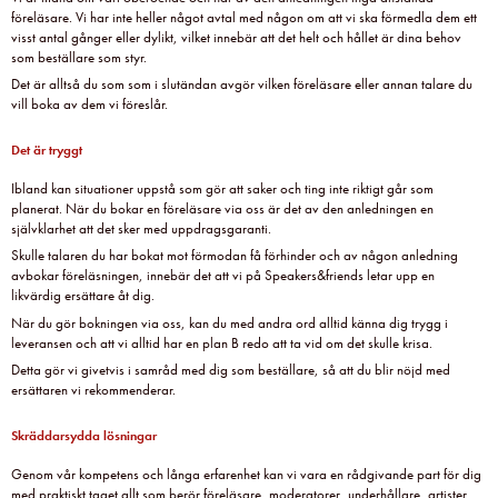
föreläsare. Vi har inte heller något avtal med någon om att vi ska förmedla dem ett
visst antal gånger eller dylikt, vilket innebär att det helt och hållet är dina behov
som beställare som styr.
Det är alltså du som som i slutändan avgör vilken föreläsare eller annan talare du
vill boka av dem vi föreslår.
Det är tryggt
Ibland kan situationer uppstå som gör att saker och ting inte riktigt går som
planerat. När du bokar en föreläsare via oss är det av den anledningen en
självklarhet att det sker med uppdragsgaranti.
Skulle talaren du har bokat mot förmodan få förhinder och av någon anledning
avbokar föreläsningen, innebär det att vi på Speakers&friends letar upp en
likvärdig ersättare åt dig.
När du gör bokningen via oss, kan du med andra ord alltid känna dig trygg i
leveransen och att vi alltid har en plan B redo att ta vid om det skulle krisa.
Detta gör vi givetvis i samråd med dig som beställare, så att du blir nöjd med
ersättaren vi rekommenderar.
Skräddarsydda lösningar
Genom vår kompetens och långa erfarenhet kan vi vara en rådgivande part för dig
med praktiskt taget allt som berör föreläsare, moderatorer, underhållare, artister,