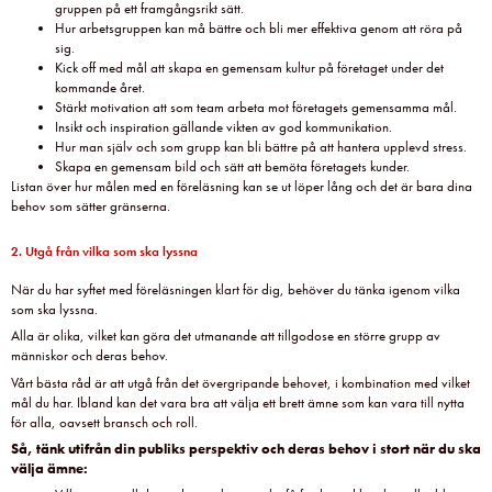
gruppen på ett framgångsrikt sätt.
Hur arbetsgruppen kan må bättre och bli mer effektiva genom att röra på
sig.
Kick off med mål att skapa en gemensam kultur på företaget under det
kommande året.
Stärkt motivation att som team arbeta mot företagets gemensamma mål.
Insikt och inspiration gällande vikten av god kommunikation.
Hur man själv och som grupp kan bli bättre på att hantera upplevd stress.
Skapa en gemensam bild och sätt att bemöta företagets kunder.
Listan över hur målen med en föreläsning kan se ut löper lång och det är bara dina
behov som sätter gränserna.
2. Utgå från vilka som ska lyssna
När du har syftet med föreläsningen klart för dig, behöver du tänka igenom vilka
som ska lyssna.
Alla är olika, vilket kan göra det utmanande att tillgodose en större grupp av
människor och deras behov.
Vårt bästa råd är att utgå från det övergripande behovet, i kombination med vilket
mål du har. Ibland kan det vara bra att välja ett brett ämne som kan vara till nytta
för alla, oavsett bransch och roll.
Så, tänk utifrån din publiks perspektiv och deras behov i stort när du ska
välja ämne: