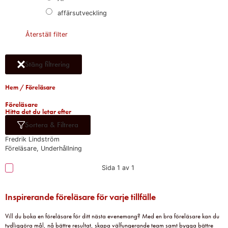
affärsutveckling
Återställ filter
Stäng filtrering
Hem
/ Föreläsare
Föreläsare​
Hitta det du letar efter​
Sortera & Filtrera
Fredrik Lindström
Föreläsare, Underhållning
Sida 1 av 1
Inspirerande föreläsare för varje tillfälle
Vill du boka en föreläsare för ditt nästa evenemang? Med en bra föreläsare kan du
tydliggöra mål, nå bättre resultat, skapa välfungerande team samt bygga bättre