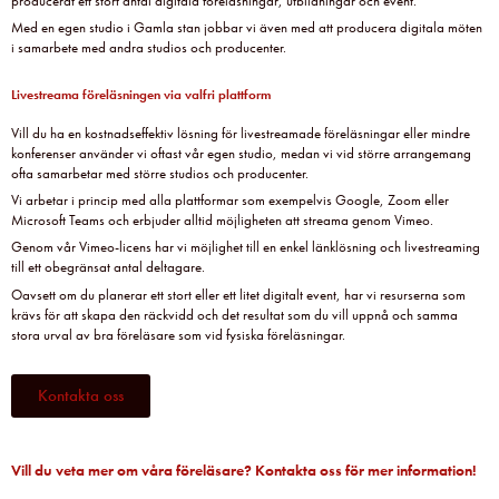
producerat ett stort antal digitala föreläsningar, utbildningar och event.
Med en egen studio i Gamla stan jobbar vi även med att producera digitala möten
i samarbete med andra studios och producenter.
Livestreama föreläsningen via valfri plattform
Vill du ha en kostnadseffektiv lösning för livestreamade föreläsningar eller mindre
konferenser använder vi oftast vår egen studio, medan vi vid större arrangemang
ofta samarbetar med större studios och producenter.
Vi arbetar i princip med alla plattformar som exempelvis Google, Zoom eller
Microsoft Teams och erbjuder alltid möjligheten att streama genom Vimeo.
Genom vår Vimeo-licens har vi möjlighet till en enkel länklösning och livestreaming
till ett obegränsat antal deltagare.
Oavsett om du planerar ett stort eller ett litet digitalt event, har vi resurserna som
krävs för att skapa den räckvidd och det resultat som du vill uppnå och samma
stora urval av bra föreläsare som vid fysiska föreläsningar.
Kontakta oss
Vill du veta mer om våra föreläsare? Kontakta oss för mer information!