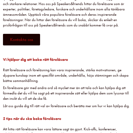
och starkare relationer. Hos oss på Speakers&friends hittar du föreläsare som är
experter, politiker, företagsledare, forskare och underhållare inom alla tänkbara
ämnesområden. Upptäck våra populära föreläsare och deras inspirerande
föreläsningar. När du hittar den föreläsare du vill boka, skickar du enkelt en
prisförfrågan till oss på Speakers&friends som du snabbt kommer få svar på.
Kontakta oss
Vi hjälper dig att boka rätt föreläsare
Rätt föreläsare och föreläsning kan vara inspirerande, stärka motivationen, ge
djupare kunskap inom ett specifikt område, underhålla, höja stämningen och skapa
bättre sammanhållning.
En föreläsare gör med andra ord så mycket mer än att tala och kan hjälpa dig att
förmedla det du vill ha sagt på ett inspirerande sätt eller hjälpa dem som lyssnar till
den insikt du vill att de ska få.
Låt oss guida dig till rätt val av föreläsare och berätta mer om hur vi kan hjälpa dig.
5 tips när du ska boka föreläsare
Att hitta rätt föreläsare kan vara lättare sagt än gjort. Kick-offs, konferenser,