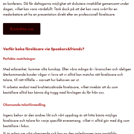
en konferens. Då får deltagarna möjlighet att diskutera innehållet gemensamt under
dagen, vilket kan vara värdefullt. Tänk dock på att det kan vara svårt för en
medarbetare att ha en presentation direkt efter en professionell föreläsare.
Kontakta oss
Varför boka föreläsare via Speakers&friends?
Perfekta matchningar
Med erfarenhet, kommer ofta kunskap. Efter våra många år i branschen och ideligen
återkommande kunder vågar vi lova att vi alltid kan matcha rätt föreläsare och
talare, till rätt tillfälle – oavsett hur behoven ser ut.
Vi arbetar endast med kvalitetssäkrade föreläsare, vilket innebär att du som
beställare alltid kan känna dig trygg med förslagen du får från oss.
Oberoende talarförmedling
Ingens behov är den andres likt och vårt uppdrag är att hitta bästa möjliga
föreläsare och talare för varje specifikt evenemang, vilket vi alltid gör med dig som
beställare i fokus.
Vi är måna om vårt oberoende och har av den anledningen inga anställda