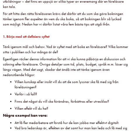
utbildningar – det finns en uppsjö av olika typer av evenemang där en föreläsare
kan tala.
För att hitta den rätta föreläsaren krävs det därför att du som ska göra bokningen
tänker igenom fler aspekter än vem du ska boka, så att bokningen blir så lyckad
som möjligt. Nedan har vi därför listat våra fem bästa tips att utgå ifrån.
1. Börja med att definiera syftet
Tänk igenom mål och behov. Vad är syftet med att boka en föreläsare? Vilka kommer
sitta i publiken och hur många är de?
Egentligen räcker denna information för att vi ska kunna påbörja en diskussion och
sökning efter föreläsare. Övriga detaljer som tid, plats, budget, språk m.m. löser sig
längs vägen. Med det sagt, skadar det ändå inte att tänka igenom även
nedanstående frågor:
Vilken kunskap eller insikt vill du att de som lyssnar ska få med sig från
föreläsningen?
Varför i så fall?
Finns det något du vill ska förändras, förbättras eller utvecklas?
Vilken effekt vill du ha?
Några exempel kan vara:
Att få fler medarbetare att förstå hur de kan jobba mer effektivt digitalt.
Vad bra ledarskap är, effekten av det samt hur man kan leda och få med sig