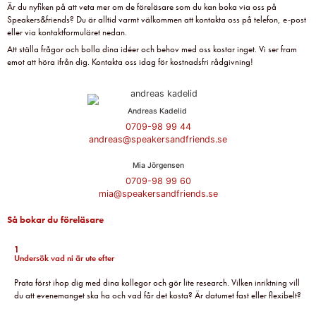
Är du nyfiken på att veta mer om de föreläsare som du kan boka via oss på
Speakers&friends? Du är alltid varmt välkommen att kontakta oss på telefon, e-post
eller via kontaktformuläret nedan.
Att ställa frågor och bolla dina idéer och behov med oss kostar inget. Vi ser fram
emot att höra ifrån dig. Kontakta oss idag för kostnadsfri rådgivning!
Andreas Kadelid ​
0709-98 99 44
andreas@speakersandfriends.se​
Mia Jörgensen
0709-98 99 60
mia@speakersandfriends.se​
Så bokar du föreläsare
1
Undersök vad ni är ute efter
Prata först ihop dig med dina kollegor och gör lite research. Vilken inriktning vill
du att evenemanget ska ha och vad får det kosta? Är datumet fast eller flexibelt?