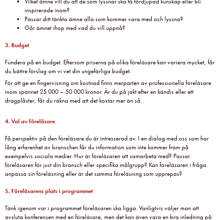
Vilket ämne vill du att de som lyssnar ska få fördjupad kunskap eller bli
inspirerade inom?
Passar ditt tänkta ämne alla som kommer vara med och lyssna?
Går ämnet ihop med vad du vill uppnå?
3. Budget
Fundera på en budget. Eftersom priserna på olika föreläsare kan variera mycket, får
du bättre förslag om vi vet din ungefärliga budget.
För att ge en fingervisning om kostnad finns merparten av professionella föreläsare
inom spannet 25 000 – 50 000 kronor. Är du på jakt efter en kändis eller ett
dragplåster, får du räkna med att det kostar mer än så.
4. Val av föreläsare
Få perspektiv på den föreläsare du är intresserad av. I en dialog med oss som har
lång erfarenhet av branschen får du information som inte kommer fram på
exempelvis sociala medier. Hur är föreläsaren att samarbeta med? Passar
föreläsaren för just din bransch eller specifika målgrupp? Kan föreläsaren i fråga
anpassa sin föreläsning eller är det samma föreläsning som upprepas?
5. Föreläsarens plats i programmet
Tänk igenom var i programmet föreläsaren ska ligga. Vanligtvis väljer man att
avsluta konferensen med en föreläsare, men det kan även vara en bra inledning på