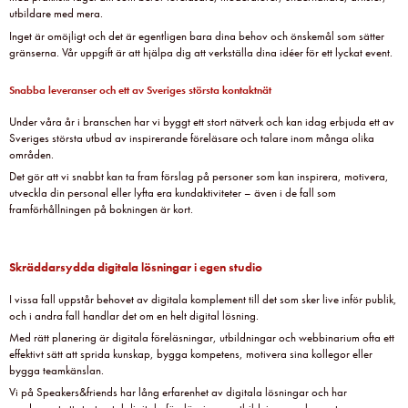
utbildare med mera.
Inget är omöjligt och det är egentligen bara dina behov och önskemål som sätter
gränserna. Vår uppgift är att hjälpa dig att verkställa dina idéer för ett lyckat event.
Snabba leveranser och ett av Sveriges största kontaktnät
Under våra år i branschen har vi byggt ett stort nätverk och kan idag erbjuda ett av
Sveriges största utbud av inspirerande föreläsare och talare inom många olika
områden.
Det gör att vi snabbt kan ta fram förslag på personer som kan inspirera, motivera,
utveckla din personal eller lyfta era kundaktiviteter – även i de fall som
framförhållningen på bokningen är kort.
Skräddarsydda digitala lösningar i egen studio
I vissa fall uppstår behovet av digitala komplement till det som sker live inför publik,
och i andra fall handlar det om en helt digital lösning.
Med rätt planering är digitala föreläsningar, utbildningar och webbinarium ofta ett
effektivt sätt att sprida kunskap, bygga kompetens, motivera sina kollegor eller
bygga teamkänslan.
Vi på Speakers&friends har lång erfarenhet av digitala lösningar och har