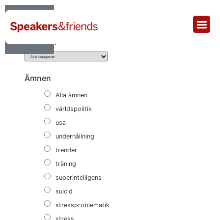
Sortera & Filtrera
Kategori
Ämnen
Alla ämnen
världspolitik
usa
underhållning
trender
träning
superintelligens
suicid
stressproblematik
stress