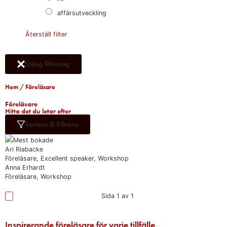
affärsutveckling
Återställ filter
Stäng filtrering
Hem
/ Föreläsare
Föreläsare​
Hitta det du letar efter​
Sortera & Filtrera
Mest bokade
Ari Riabacke
Föreläsare, Excellent speaker, Workshop
Anna Erhardt
Föreläsare, Workshop
Sida 1 av 1
Inspirerande föreläsare för varje tillfälle