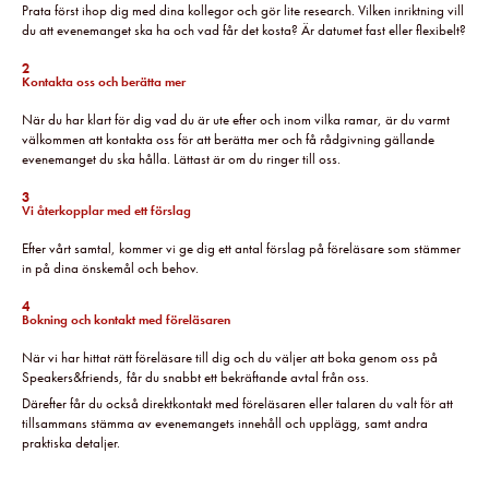
Prata först ihop dig med dina kollegor och gör lite research. Vilken inriktning vill
du att evenemanget ska ha och vad får det kosta? Är datumet fast eller flexibelt?
2
Kontakta oss och berätta mer
När du har klart för dig vad du är ute efter och inom vilka ramar, är du varmt
välkommen att kontakta oss för att berätta mer och få rådgivning gällande
evenemanget du ska hålla. Lättast är om du ringer till oss.
3
Vi återkopplar med ett förslag
Efter vårt samtal, kommer vi ge dig ett antal förslag på föreläsare som stämmer
in på dina önskemål och behov.
4
Bokning och kontakt med föreläsaren
När vi har hittat rätt föreläsare till dig och du väljer att boka genom oss på
Speakers&friends, får du snabbt ett bekräftande avtal från oss.
Därefter får du också direktkontakt med föreläsaren eller talaren du valt för att
tillsammans stämma av evenemangets innehåll och upplägg, samt andra
praktiska detaljer.