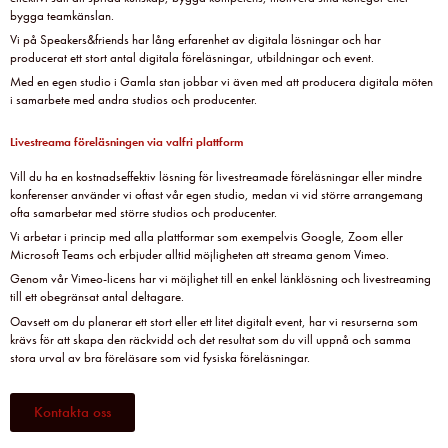
bygga teamkänslan.
Vi på Speakers&friends har lång erfarenhet av digitala lösningar och har
producerat ett stort antal digitala föreläsningar, utbildningar och event.
Med en egen studio i Gamla stan jobbar vi även med att producera digitala möten
i samarbete med andra studios och producenter.
Livestreama föreläsningen via valfri plattform
Vill du ha en kostnadseffektiv lösning för livestreamade föreläsningar eller mindre
konferenser använder vi oftast vår egen studio, medan vi vid större arrangemang
ofta samarbetar med större studios och producenter.
Vi arbetar i princip med alla plattformar som exempelvis Google, Zoom eller
Microsoft Teams och erbjuder alltid möjligheten att streama genom Vimeo.
Genom vår Vimeo-licens har vi möjlighet till en enkel länklösning och livestreaming
till ett obegränsat antal deltagare.
Oavsett om du planerar ett stort eller ett litet digitalt event, har vi resurserna som
krävs för att skapa den räckvidd och det resultat som du vill uppnå och samma
stora urval av bra föreläsare som vid fysiska föreläsningar.
Kontakta oss