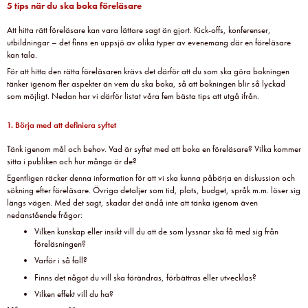
5 tips när du ska boka föreläsare
Att hitta rätt föreläsare kan vara lättare sagt än gjort. Kick-offs, konferenser,
utbildningar – det finns en uppsjö av olika typer av evenemang där en föreläsare
kan tala.
För att hitta den rätta föreläsaren krävs det därför att du som ska göra bokningen
tänker igenom fler aspekter än vem du ska boka, så att bokningen blir så lyckad
som möjligt. Nedan har vi därför listat våra fem bästa tips att utgå ifrån.
1. Börja med att definiera syftet
Tänk igenom mål och behov. Vad är syftet med att boka en föreläsare? Vilka kommer
sitta i publiken och hur många är de?
Egentligen räcker denna information för att vi ska kunna påbörja en diskussion och
sökning efter föreläsare. Övriga detaljer som tid, plats, budget, språk m.m. löser sig
längs vägen. Med det sagt, skadar det ändå inte att tänka igenom även
nedanstående frågor:
Vilken kunskap eller insikt vill du att de som lyssnar ska få med sig från
föreläsningen?
Varför i så fall?
Finns det något du vill ska förändras, förbättras eller utvecklas?
Vilken effekt vill du ha?