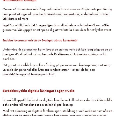
Skräddarsydda lösningar
Genom vår kompetens och långa erfarenhet kan vi vara en rådgivande part för dig
med praktiskt taget allt som berör föreläsare, moderatorer, underhållare, artister,
utbildare med mera.
Inget är omöjligt och det är egentligen bara dina behov och önskemål som sätter
gränserna. Vår uppgift är att hjälpa dig att verkställa dina idéer för ett lyckat event.
Snabba leveranser och ett av Sveriges största kontaktnät
Under våra år i branschen har vi byggt ett stort nätverk och kan idag erbjuda ett av
Sveriges största utbud av inspirerande föreläsare och talare inom många olika
områden.
Det gör att vi snabbt kan ta fram förslag på personer som kan inspirera, motivera,
utveckla din personal eller lyfta era kundaktiviteter – även i de fall som
framförhållningen på bokningen är kort.
Skräddarsydda digitala lösningar i egen studio
I vissa fall uppstår behovet av digitala komplement till det som sker live inför publik,
och i andra fall handlar det om en helt digital lösning.
Med rätt planering är digitala föreläsningar, utbildningar och webbinarium ofta ett
effektivt sätt att sprida kunskap, bygga kompetens, motivera sina kollegor eller