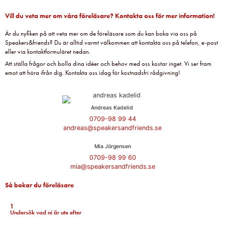
Vill du veta mer om våra föreläsare? Kontakta oss för mer information!
Är du nyfiken på att veta mer om de föreläsare som du kan boka via oss på
Speakers&friends? Du är alltid varmt välkommen att kontakta oss på telefon, e-post
eller via kontaktformuläret nedan.
Att ställa frågor och bolla dina idéer och behov med oss kostar inget. Vi ser fram
emot att höra ifrån dig. Kontakta oss idag för kostnadsfri rådgivning!
Andreas Kadelid ​
0709-98 99 44
andreas@speakersandfriends.se​
Mia Jörgensen
0709-98 99 60
mia@speakersandfriends.se​
Så bokar du föreläsare
1
Undersök vad ni är ute efter