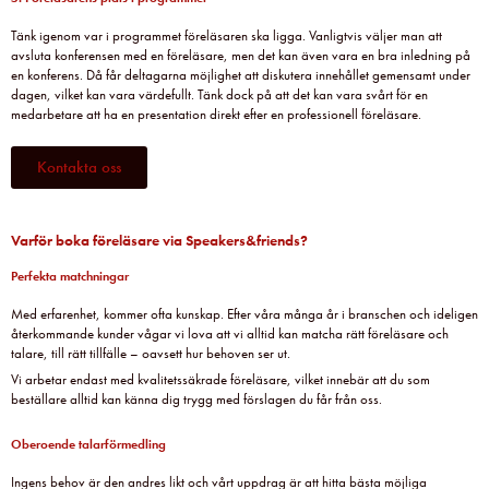
Tänk igenom var i programmet föreläsaren ska ligga. Vanligtvis väljer man att
avsluta konferensen med en föreläsare, men det kan även vara en bra inledning på
en konferens. Då får deltagarna möjlighet att diskutera innehållet gemensamt under
dagen, vilket kan vara värdefullt. Tänk dock på att det kan vara svårt för en
medarbetare att ha en presentation direkt efter en professionell föreläsare.
Kontakta oss
Varför boka föreläsare via Speakers&friends?
Perfekta matchningar
Med erfarenhet, kommer ofta kunskap. Efter våra många år i branschen och ideligen
återkommande kunder vågar vi lova att vi alltid kan matcha rätt föreläsare och
talare, till rätt tillfälle – oavsett hur behoven ser ut.
Vi arbetar endast med kvalitetssäkrade föreläsare, vilket innebär att du som
beställare alltid kan känna dig trygg med förslagen du får från oss.
Oberoende talarförmedling
Ingens behov är den andres likt och vårt uppdrag är att hitta bästa möjliga