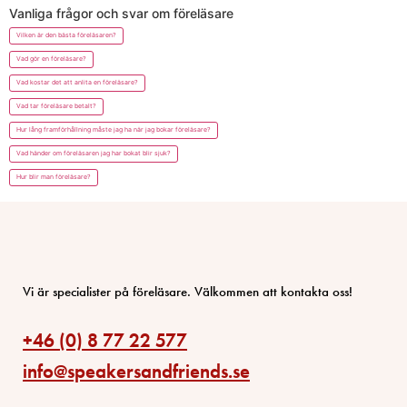
Vanliga frågor och svar om föreläsare
Vilken är den bästa föreläsaren?
Vad gör en föreläsare?
Vad kostar det att anlita en föreläsare?
Vad tar föreläsare betalt?
Hur lång framförhållning måste jag ha när jag bokar föreläsare?
Vad händer om föreläsaren jag har bokat blir sjuk?
Hur blir man föreläsare?
Vi är specialister på föreläsare. Välkommen att kontakta oss!
+46 (0) 8 77 22 577
info@speakersandfriends.se