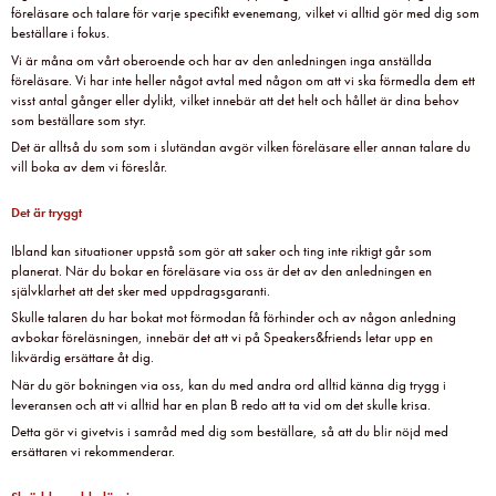
föreläsare och talare för varje specifikt evenemang, vilket vi alltid gör med dig som
beställare i fokus.
Vi är måna om vårt oberoende och har av den anledningen inga anställda
föreläsare. Vi har inte heller något avtal med någon om att vi ska förmedla dem ett
visst antal gånger eller dylikt, vilket innebär att det helt och hållet är dina behov
som beställare som styr.
Det är alltså du som som i slutändan avgör vilken föreläsare eller annan talare du
vill boka av dem vi föreslår.
Det är tryggt
Ibland kan situationer uppstå som gör att saker och ting inte riktigt går som
planerat. När du bokar en föreläsare via oss är det av den anledningen en
självklarhet att det sker med uppdragsgaranti.
Skulle talaren du har bokat mot förmodan få förhinder och av någon anledning
avbokar föreläsningen, innebär det att vi på Speakers&friends letar upp en
likvärdig ersättare åt dig.
När du gör bokningen via oss, kan du med andra ord alltid känna dig trygg i
leveransen och att vi alltid har en plan B redo att ta vid om det skulle krisa.
Detta gör vi givetvis i samråd med dig som beställare, så att du blir nöjd med
ersättaren vi rekommenderar.