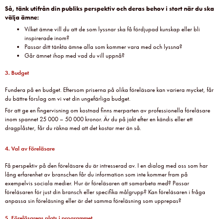
Så, tänk utifrån din publiks perspektiv och deras behov i stort när du ska
välja ämne:
Vilket ämne vill du att de som lyssnar ska få fördjupad kunskap eller bli
inspirerade inom?
Passar ditt tänkta ämne alla som kommer vara med och lyssna?
Går ämnet ihop med vad du vill uppnå?
3. Budget
Fundera på en budget. Eftersom priserna på olika föreläsare kan variera mycket, får
du bättre förslag om vi vet din ungefärliga budget.
För att ge en fingervisning om kostnad finns merparten av professionella föreläsare
inom spannet 25 000 – 50 000 kronor. Är du på jakt efter en kändis eller ett
dragplåster, får du räkna med att det kostar mer än så.
4. Val av föreläsare
Få perspektiv på den föreläsare du är intresserad av. I en dialog med oss som har
lång erfarenhet av branschen får du information som inte kommer fram på
exempelvis sociala medier. Hur är föreläsaren att samarbeta med? Passar
föreläsaren för just din bransch eller specifika målgrupp? Kan föreläsaren i fråga
anpassa sin föreläsning eller är det samma föreläsning som upprepas?
5. Föreläsarens plats i programmet