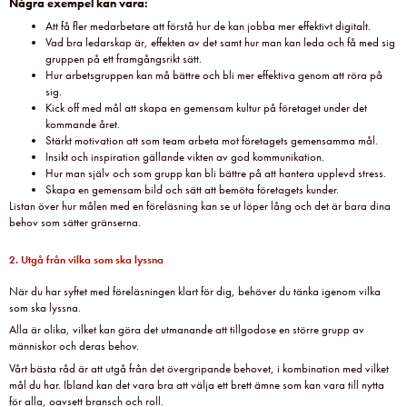
Några exempel kan vara:
Att få fler medarbetare att förstå hur de kan jobba mer effektivt digitalt.
Vad bra ledarskap är, effekten av det samt hur man kan leda och få med sig
gruppen på ett framgångsrikt sätt.
Hur arbetsgruppen kan må bättre och bli mer effektiva genom att röra på
sig.
Kick off med mål att skapa en gemensam kultur på företaget under det
kommande året.
Stärkt motivation att som team arbeta mot företagets gemensamma mål.
Insikt och inspiration gällande vikten av god kommunikation.
Hur man själv och som grupp kan bli bättre på att hantera upplevd stress.
Skapa en gemensam bild och sätt att bemöta företagets kunder.
Listan över hur målen med en föreläsning kan se ut löper lång och det är bara dina
behov som sätter gränserna.
2. Utgå från vilka som ska lyssna
När du har syftet med föreläsningen klart för dig, behöver du tänka igenom vilka
som ska lyssna.
Alla är olika, vilket kan göra det utmanande att tillgodose en större grupp av
människor och deras behov.
Vårt bästa råd är att utgå från det övergripande behovet, i kombination med vilket
mål du har. Ibland kan det vara bra att välja ett brett ämne som kan vara till nytta
för alla, oavsett bransch och roll.