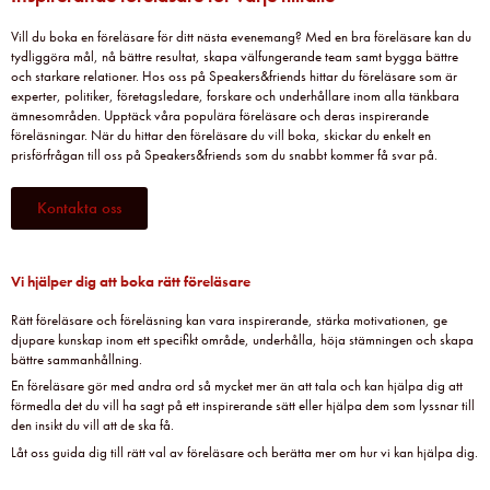
Vill du boka en föreläsare för ditt nästa evenemang? Med en bra föreläsare kan du
tydliggöra mål, nå bättre resultat, skapa välfungerande team samt bygga bättre
och starkare relationer. Hos oss på Speakers&friends hittar du föreläsare som är
experter, politiker, företagsledare, forskare och underhållare inom alla tänkbara
ämnesområden. Upptäck våra populära föreläsare och deras inspirerande
föreläsningar. När du hittar den föreläsare du vill boka, skickar du enkelt en
prisförfrågan till oss på Speakers&friends som du snabbt kommer få svar på.
Kontakta oss
Vi hjälper dig att boka rätt föreläsare
Rätt föreläsare och föreläsning kan vara inspirerande, stärka motivationen, ge
djupare kunskap inom ett specifikt område, underhålla, höja stämningen och skapa
bättre sammanhållning.
En föreläsare gör med andra ord så mycket mer än att tala och kan hjälpa dig att
förmedla det du vill ha sagt på ett inspirerande sätt eller hjälpa dem som lyssnar till
den insikt du vill att de ska få.
Låt oss guida dig till rätt val av föreläsare och berätta mer om hur vi kan hjälpa dig.