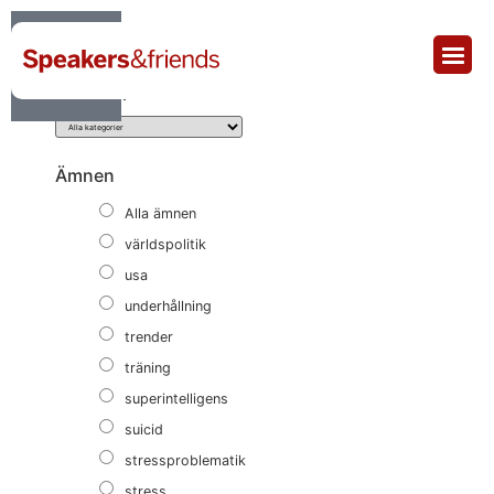
Sortera & Filtrera
Kategori
Ämnen
Alla ämnen
världspolitik
usa
underhållning
trender
träning
superintelligens
suicid
stressproblematik
stress