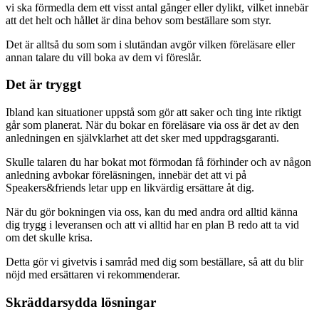
vi ska förmedla dem ett visst antal gånger eller dylikt, vilket innebär
att det helt och hållet är dina behov som beställare som styr.
Det är alltså du som som i slutändan avgör vilken föreläsare eller
annan talare du vill boka av dem vi föreslår.
Det är tryggt
Ibland kan situationer uppstå som gör att saker och ting inte riktigt
går som planerat. När du bokar en föreläsare via oss är det av den
anledningen en självklarhet att det sker med uppdragsgaranti.
Skulle talaren du har bokat mot förmodan få förhinder och av någon
anledning avbokar föreläsningen, innebär det att vi på
Speakers&friends letar upp en likvärdig ersättare åt dig.
När du gör bokningen via oss, kan du med andra ord alltid känna
dig trygg i leveransen och att vi alltid har en plan B redo att ta vid
om det skulle krisa.
Detta gör vi givetvis i samråd med dig som beställare, så att du blir
nöjd med ersättaren vi rekommenderar.
Skräddarsydda lösningar