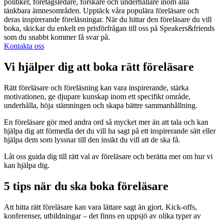
politiker, företagsledare, forskare och underhållare inom alla
tänkbara ämnesområden. Upptäck våra populära föreläsare och
deras inspirerande föreläsningar. När du hittar den föreläsare du vill
boka, skickar du enkelt en prisförfrågan till oss på Speakers&friends
som du snabbt kommer få svar på.
Kontakta oss
Vi hjälper dig att boka rätt föreläsare
Rätt föreläsare och föreläsning kan vara inspirerande, stärka
motivationen, ge djupare kunskap inom ett specifikt område,
underhålla, höja stämningen och skapa bättre sammanhållning.
En föreläsare gör med andra ord så mycket mer än att tala och kan
hjälpa dig att förmedla det du vill ha sagt på ett inspirerande sätt eller
hjälpa dem som lyssnar till den insikt du vill att de ska få.
Låt oss guida dig till rätt val av föreläsare och berätta mer om hur vi
kan hjälpa dig.
5 tips när du ska boka föreläsare
Att hitta rätt föreläsare kan vara lättare sagt än gjort. Kick-offs,
konferenser, utbildningar – det finns en uppsjö av olika typer av