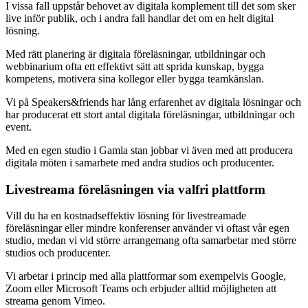
I vissa fall uppstår behovet av digitala komplement till det som sker
live inför publik, och i andra fall handlar det om en helt digital
lösning.
Med rätt planering är digitala föreläsningar, utbildningar och
webbinarium ofta ett effektivt sätt att sprida kunskap, bygga
kompetens, motivera sina kollegor eller bygga teamkänslan.
Vi på Speakers&friends har lång erfarenhet av digitala lösningar och
har producerat ett stort antal digitala föreläsningar, utbildningar och
event.
Med en egen studio i Gamla stan jobbar vi även med att producera
digitala möten i samarbete med andra studios och producenter.
Livestreama föreläsningen via valfri plattform
Vill du ha en kostnadseffektiv lösning för livestreamade
föreläsningar eller mindre konferenser använder vi oftast vår egen
studio, medan vi vid större arrangemang ofta samarbetar med större
studios och producenter.
Vi arbetar i princip med alla plattformar som exempelvis Google,
Zoom eller Microsoft Teams och erbjuder alltid möjligheten att
streama genom Vimeo.