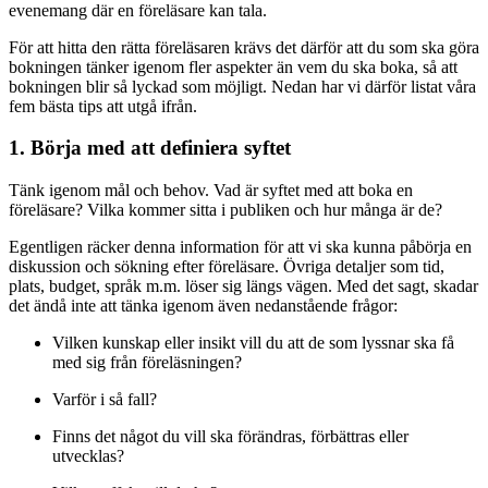
evenemang där en föreläsare kan tala.
För att hitta den rätta föreläsaren krävs det därför att du som ska göra
bokningen tänker igenom fler aspekter än vem du ska boka, så att
bokningen blir så lyckad som möjligt. Nedan har vi därför listat våra
fem bästa tips att utgå ifrån.
1. Börja med att definiera syftet
Tänk igenom mål och behov. Vad är syftet med att boka en
föreläsare? Vilka kommer sitta i publiken och hur många är de?
Egentligen räcker denna information för att vi ska kunna påbörja en
diskussion och sökning efter föreläsare. Övriga detaljer som tid,
plats, budget, språk m.m. löser sig längs vägen. Med det sagt, skadar
det ändå inte att tänka igenom även nedanstående frågor:
Vilken kunskap eller insikt vill du att de som lyssnar ska få
med sig från föreläsningen?
Varför i så fall?
Finns det något du vill ska förändras, förbättras eller
utvecklas?