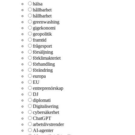
hälsa
hållbarhet
hållbarhet
greenwashing
gigekonomi
geopolitik
framtid
frågesport
försäljning
förklimakteriet
förhandling
förändring
europa
EU
entreprenörskap
DJ
diplomati
Digitalisering
cybersäkerhet
ChatGPT
arbetslivstrender
AI-agenter