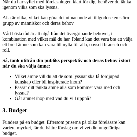
När du har syftet med föreläsningen klart för dig, behöver du tänka
igenom vilka som ska lyssna.
Alla är olika, vilket kan göra det utmanande att tillgodose en större
grupp av människor och deras behov.
Vårt bästa råd är att utgå från det övergripande behovet, i
kombination med vilket mål du har. Ibland kan det vara bra att välja
ett brett ämne som kan vara till nytta för alla, oavsett bransch och
roll.
Så, tänk utifrån din publiks perspektiv och deras behov i stort
när du ska välja ämne:
Vilket ämne vill du att de som lyssnar ska få fördjupad
kunskap eller bli inspirerade inom?
Passar ditt tänkta ämne alla som kommer vara med och
lyssna?
Går ämnet ihop med vad du vill uppnå?
3. Budget
Fundera på en budget. Eftersom priserna på olika föreläsare kan
variera mycket, får du bättre förslag om vi vet din ungefärliga
budget.