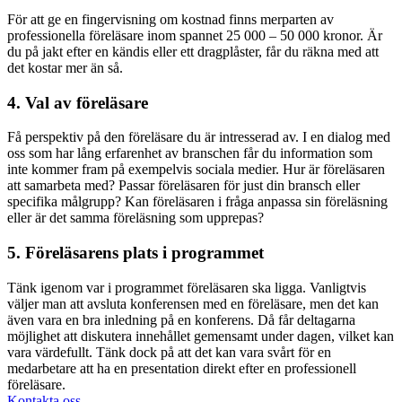
För att ge en fingervisning om kostnad finns merparten av
professionella föreläsare inom spannet 25 000 – 50 000 kronor. Är
du på jakt efter en kändis eller ett dragplåster, får du räkna med att
det kostar mer än så.
4. Val av föreläsare
Få perspektiv på den föreläsare du är intresserad av. I en dialog med
oss som har lång erfarenhet av branschen får du information som
inte kommer fram på exempelvis sociala medier. Hur är föreläsaren
att samarbeta med? Passar föreläsaren för just din bransch eller
specifika målgrupp? Kan föreläsaren i fråga anpassa sin föreläsning
eller är det samma föreläsning som upprepas?
5. Föreläsarens plats i programmet
Tänk igenom var i programmet föreläsaren ska ligga. Vanligtvis
väljer man att avsluta konferensen med en föreläsare, men det kan
även vara en bra inledning på en konferens. Då får deltagarna
möjlighet att diskutera innehållet gemensamt under dagen, vilket kan
vara värdefullt. Tänk dock på att det kan vara svårt för en
medarbetare att ha en presentation direkt efter en professionell
föreläsare.
Kontakta oss