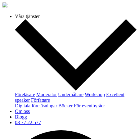
Våra tjänster
Föreläsare
Moderator
Underhållare
Workshop
Excellent
speaker
Författare
Digitala föreläsningar
Böcker
För eventbyråer
Om oss
Blogg
08 77 22 577