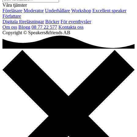
Våra tjänster
Föreläsare
Moderator
Underhållare
Workshop
Excellent speaker
Författare
Digitala föreläsningar
Böcker
För eventbyråer
Om oss
Blogg
08 77 22 577
Kontakta oss
Copyright © Speakers&friends AB