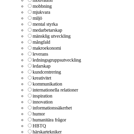
motivation
mobbning
mjukvara
miljö
mental styrka
medarbetarskap
mänsklig utveckling
mångfald
makroekonomi
leverans
ledningsgruppsutveckling
ledarskap
kundcentrering
kreativitet
kommunikation
internationella relationer
inspiration
innovation
informationssäkerhet
humor
humanitära frågor
HBTQ
härskartekniker