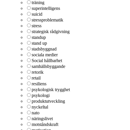
träning
superintelligens
suicid
stressproblematik
stress
strategisk rådgivning
standup
stand up
stadsbyggnad
sociala medier
Social hållbarhet
samhällsbyggande
retorik
retail
resiliens
psykologisk trygghet
psykologi
produktutveckling
nyckeltal
nato
näringslivet
motståndskraft