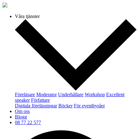
Våra tjänster
Föreläsare
Moderator
Underhållare
Workshop
Excellent
speaker
Författare
Digitala föreläsningar
Böcker
För eventbyråer
Om oss
Blogg
08 77 22 577