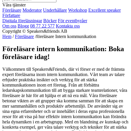
Våra tjänster
Föreläsare
Moderator
Underhållare
Workshop
Excellent speaker
Författare
Digitala föreläsningar
Böcker
För eventbyråer
Om oss
Blogg
08 77 22 577
Kontakta oss
Copyright © Speakers&friends AB
Hem
/
Föreläsare
/föreläsare Intern kommunikation
Föreläsare intern kommunikation: Boka
föreläsare idag!
Välkommen till Speakers&Friends, där vi förser er med de främsta
expert föreläsarna inom intern kommunikation. Vårt team av talare
erbjuder praktiska insikter och verktyg för att stärka
kommunikationen inom ert företag. Från att förbättra
ledarskapskommunikation till att bygga starkare teamrelationer, våra
föreläsare är här för att hjälpa er att nå era mål. Våra föreläsare
betonar vikten av att grupper ska komma samman för att skapa en
mer sammanhållen och produktiv arbetsmiljö. De använder sig av
sina egna erfarenheter och ur innehållet i deras egna professionella
resor för att visa på hur effektiv intern kommunikation kan förändra
hela dynamiken i en arbetsgrupp. Med en blandning av kunskap och
konkreta exempel, ger våra talare verktyg och tekniker för att stärka