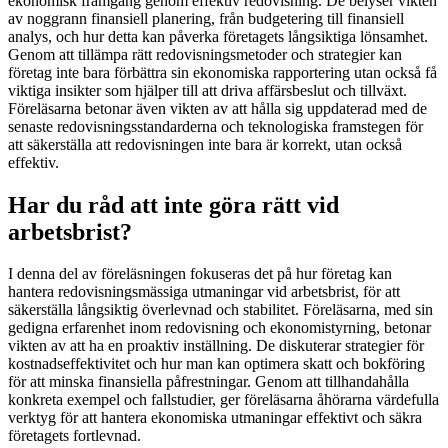
ekonomisk framgång genom effektiv redovisning. De belyser vikten
av noggrann finansiell planering, från budgetering till finansiell
analys, och hur detta kan påverka företagets långsiktiga lönsamhet.
Genom att tillämpa rätt redovisningsmetoder och strategier kan
företag inte bara förbättra sin ekonomiska rapportering utan också få
viktiga insikter som hjälper till att driva affärsbeslut och tillväxt.
Föreläsarna betonar även vikten av att hålla sig uppdaterad med de
senaste redovisningsstandarderna och teknologiska framstegen för
att säkerställa att redovisningen inte bara är korrekt, utan också
effektiv.
Har du råd att inte göra rätt vid
arbetsbrist?
I denna del av föreläsningen fokuseras det på hur företag kan
hantera redovisningsmässiga utmaningar vid arbetsbrist, för att
säkerställa långsiktig överlevnad och stabilitet. Föreläsarna, med sin
gedigna erfarenhet inom redovisning och ekonomistyrning, betonar
vikten av att ha en proaktiv inställning. De diskuterar strategier för
kostnadseffektivitet och hur man kan optimera skatt och bokföring
för att minska finansiella påfrestningar. Genom att tillhandahålla
konkreta exempel och fallstudier, ger föreläsarna åhörarna värdefulla
verktyg för att hantera ekonomiska utmaningar effektivt och säkra
företagets fortlevnad.