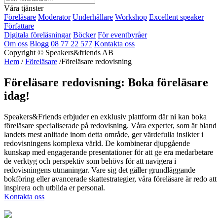
Våra tjänster
Föreläsare
Moderator
Underhållare
Workshop
Excellent speaker
Författare
Digitala föreläsningar
Böcker
För eventbyråer
Om oss
Blogg
08 77 22 577
Kontakta oss
Copyright © Speakers&friends AB
Hem
/
Föreläsare
/Föreläsare redovisning
Föreläsare redovisning: Boka föreläsare
idag!
Speakers&Friends erbjuder en exklusiv plattform där ni kan boka
föreläsare specialiserade på redovisning. Våra experter, som är bland
landets mest anlitade inom detta område, ger värdefulla insikter i
redovisningens komplexa värld. De kombinerar djupgående
kunskap med engagerande presentationer för att ge era medarbetare
de verktyg och perspektiv som behövs för att navigera i
redovisningens utmaningar. Vare sig det gäller grundläggande
bokföring eller avancerade skattestrategier, våra föreläsare är redo att
inspirera och utbilda er personal.
Kontakta oss