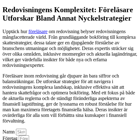
Redovisningens Komplexitet: Föreläsare
Utforskar Bland Annat Nyckelstrategier
Upptäck hur
föreläsare
om redovisning belyser redovisningens
mångfacetterade värld. Från grundläggande bokföring till komplexa
skattestrategier, dessa talare ger en djupgående förståelse av
branschens utmaningar och möjligheter. Deras expertis sträcker sig
över olika områden, inklusive momsregler och aktuella lagändringar,
vilket ger värdefulla insikter för både nya och erfarna
redovisningsexperter.
Föreläsare inom redovisning går djupare än bara siffror och
balansräkningar. De utforskar strategier för att navigera i
redovisningens komplexa landskap, inklusive effektiva sätt att
hantera skattefrågor och optimera bokföring. Med ett fokus på både
de aktuella reglerna och de ständigt föränderliga aspekterna av
finansiell lagstiftning, ger de lyssnarna en robust förståelse för hur
man kan maximera företagets finansiella hälsa. Deras insikter är
ovärderliga för alla som vill förbättra sina kunskaper i finansiell
förvaltning.
Namn
Företag