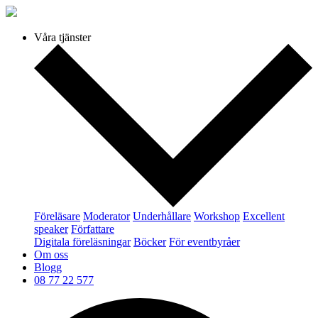
Våra tjänster
Föreläsare
Moderator
Underhållare
Workshop
Excellent
speaker
Författare
Digitala föreläsningar
Böcker
För eventbyråer
Om oss
Blogg
08 77 22 577