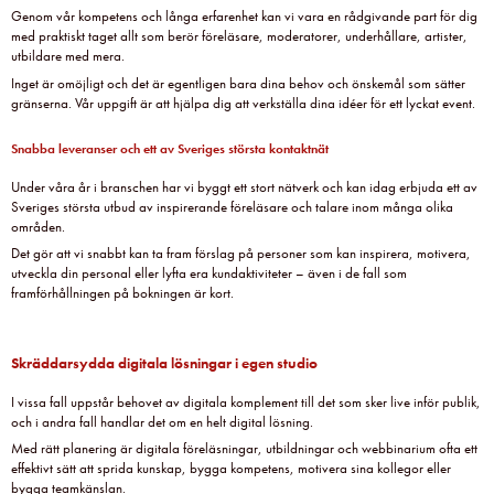
Genom vår kompetens och långa erfarenhet kan vi vara en rådgivande part för dig
med praktiskt taget allt som berör föreläsare, moderatorer, underhållare, artister,
utbildare med mera.
Inget är omöjligt och det är egentligen bara dina behov och önskemål som sätter
gränserna. Vår uppgift är att hjälpa dig att verkställa dina idéer för ett lyckat event.
Snabba leveranser och ett av Sveriges största kontaktnät
Under våra år i branschen har vi byggt ett stort nätverk och kan idag erbjuda ett av
Sveriges största utbud av inspirerande föreläsare och talare inom många olika
områden.
Det gör att vi snabbt kan ta fram förslag på personer som kan inspirera, motivera,
utveckla din personal eller lyfta era kundaktiviteter – även i de fall som
framförhållningen på bokningen är kort.
Skräddarsydda digitala lösningar i egen studio
I vissa fall uppstår behovet av digitala komplement till det som sker live inför publik,
och i andra fall handlar det om en helt digital lösning.
Med rätt planering är digitala föreläsningar, utbildningar och webbinarium ofta ett
effektivt sätt att sprida kunskap, bygga kompetens, motivera sina kollegor eller
bygga teamkänslan.