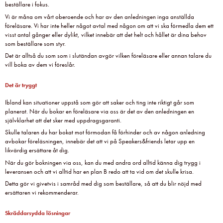
beställare i fokus.
Vi är måna om vårt oberoende och har av den anledningen inga anställda
föreläsare. Vi har inte heller något avtal med någon om att vi ska förmedla dem ett
visst antal gånger eller dylikt, vilket innebär att det helt och hållet är dina behov
som beställare som styr.
Det är alltså du som som i slutändan avgör vilken föreläsare eller annan talare du
vill boka av dem vi föreslår.
Det är tryggt
Ibland kan situationer uppstå som gör att saker och ting inte riktigt går som
planerat. När du bokar en föreläsare via oss är det av den anledningen en
självklarhet att det sker med uppdragsgaranti.
Skulle talaren du har bokat mot förmodan få förhinder och av någon anledning
avbokar föreläsningen, innebär det att vi på Speakers&friends letar upp en
likvärdig ersättare åt dig.
När du gör bokningen via oss, kan du med andra ord alltid känna dig trygg i
leveransen och att vi alltid har en plan B redo att ta vid om det skulle krisa.
Detta gör vi givetvis i samråd med dig som beställare, så att du blir nöjd med
ersättaren vi rekommenderar.
Skräddarsydda lösningar