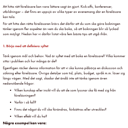
Att hitta rätt föreläsare kan vara lättare sagt än gjort. Kick-offs, konferenser,
utbildningar – det finns en uppsjö av olika typer av evenemang där en föreläsare
kan tala.
För att hitta den rätta föreläsaren krävs det därför att du som ska göra bokningen
tänker igenom fler aspekter än vem du ska boka, så att bokningen blir så lyckad
som möjligt. Nedan har vi därför listat våra fem bästa tips att utgå ifrån.
1. Börja med att definiera syftet
Tänk igenom mål och behov. Vad är syftet med att boka en föreläsare? Vilka kommer
sitta i publiken och hur många är de?
Egentligen räcker denna information för att vi ska kunna påbörja en diskussion och
sökning efter föreläsare. Övriga detaljer som tid, plats, budget, språk m.m. löser sig
längs vägen. Med det sagt, skadar det ändå inte att tänka igenom även
nedanstående frågor:
Vilken kunskap eller insikt vill du att de som lyssnar ska få med sig från
föreläsningen?
Varför i så fall?
Finns det något du vill ska förändras, förbättras eller utvecklas?
Vilken effekt vill du ha?
Några exempel kan vara: