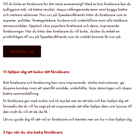
Vill du boka en föreläsare för ditt nästa evenemang? Med en bra föreläsare kan du
tydliggöra mål, nå bättre resultat, skapa välfungerande team samt bygga bättre
och starkare relationer. Hos oss på Speakers&friends hittar du föreläsare som är
experter, politiker, företagsledare, forskare och underhållare inom alla tänkbara
ämnesområden. Upptäck våra populära föreläsare och deras inspirerande
föreläsningar. När du hittar den föreläsare du vill boka, skickar du enkelt en
prisförfrågan till oss på Speakers&friends som du snabbt kommer få svar på.
Kontakta oss
Vi hjälper dig att boka rätt föreläsare
Rätt föreläsare och föreläsning kan vara inspirerande, stärka motivationen, ge
djupare kunskap inom ett specifikt område, underhålla, höja stämningen och skapa
bättre sammanhållning.
En föreläsare gör med andra ord så mycket mer än att tala och kan hjälpa dig att
förmedla det du vill ha sagt på ett inspirerande sätt eller hjälpa dem som lyssnar till
den insikt du vill att de ska få.
Låt oss guida dig till rätt val av föreläsare och berätta mer om hur vi kan hjälpa dig.
5 tips när du ska boka föreläsare