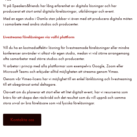
Vi på Speakers&friends har lång erfarenhet av digitala lösningar och har
producerat ett stort antal digitala föreläsningar, utbildningar och event.
Med en egen studio i Gamla stan jobbar vi även med att producera digitala möten
i samarbete med andra studios och producenter.
Livestreama föreläsningen via valfri plattform
Vill du ha en kostnadseffektiv lösning för livestreamade föreläsningar eller mindre
konferenser använder vi oftast vår egen studio, medan vi vid större arrangemang
ofta samarbetar med större studios och producenter.
Vi arbetar i princip med alla plattformar som exempelvis Google, Zoom eller
Microsoft Teams och erbjuder alltid möjligheten att streama genom Vimeo.
Genom vår Vimeo-licens har vi möjlighet till en enkel länklösning och livestreaming
till ett obegränsat antal deltagare.
Oavsett om du planerar ett stort eller ett litet digitalt event, har vi resurserna som
krävs för att skapa den räckvidd och det resultat som du vill uppnå och samma
stora urval av bra föreläsare som vid fysiska föreläsningar.
Kontakta oss