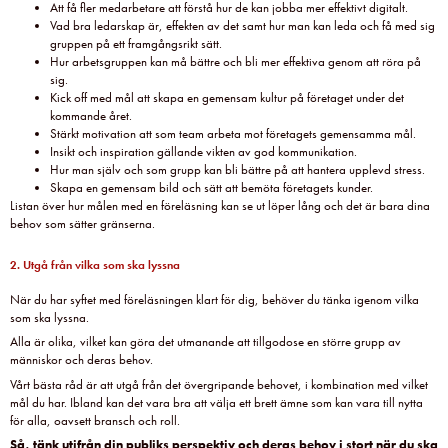
Att få fler medarbetare att förstå hur de kan jobba mer effektivt digitalt.
Vad bra ledarskap är, effekten av det samt hur man kan leda och få med sig
gruppen på ett framgångsrikt sätt.
Hur arbetsgruppen kan må bättre och bli mer effektiva genom att röra på
sig.
Kick off med mål att skapa en gemensam kultur på företaget under det
kommande året.
Stärkt motivation att som team arbeta mot företagets gemensamma mål.
Insikt och inspiration gällande vikten av god kommunikation.
Hur man själv och som grupp kan bli bättre på att hantera upplevd stress.
Skapa en gemensam bild och sätt att bemöta företagets kunder.
Listan över hur målen med en föreläsning kan se ut löper lång och det är bara dina
behov som sätter gränserna.
2. Utgå från vilka som ska lyssna
När du har syftet med föreläsningen klart för dig, behöver du tänka igenom vilka
som ska lyssna.
Alla är olika, vilket kan göra det utmanande att tillgodose en större grupp av
människor och deras behov.
Vårt bästa råd är att utgå från det övergripande behovet, i kombination med vilket
mål du har. Ibland kan det vara bra att välja ett brett ämne som kan vara till nytta
för alla, oavsett bransch och roll.
Så, tänk utifrån din publiks perspektiv och deras behov i stort när du ska