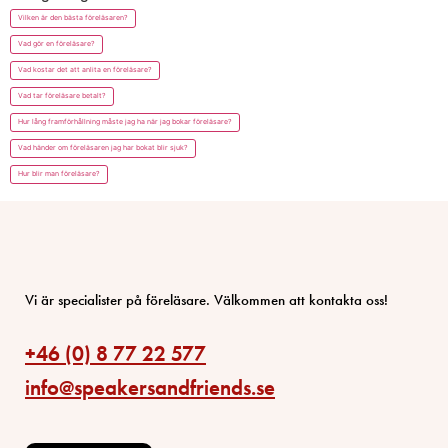
Vilken är den bästa föreläsaren?
Vad gör en föreläsare?
Vad kostar det att anlita en föreläsare?
Vad tar föreläsare betalt?
Hur lång framförhållning måste jag ha när jag bokar föreläsare?
Vad händer om föreläsaren jag har bokat blir sjuk?
Hur blir man föreläsare?
Vi är specialister på föreläsare. Välkommen att kontakta oss!
+46 (0) 8 77 22 577
info@speakersandfriends.se