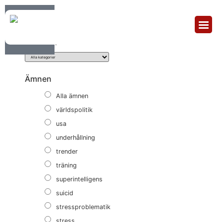
Sortera & Filtrera
Kategori
Ämnen
Alla ämnen
världspolitik
usa
underhållning
trender
träning
superintelligens
suicid
stressproblematik
stress