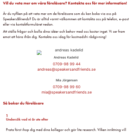
Vill du veta mer om våra föreläsare? Kontakta oss för mer information!
Är du nyfiken på att veta mer om de föreläsare som du kan boka via oss på
Speakers&friends? Du är alltid varmt välkommen att kontakta oss på telefon, e-post
eller via kontaktformuläret nedan.
Att ställa frågor och bolla dina idéer och behov med oss kostar inget. Vi ser fram
emot att höra ifrån dig. Kontakta oss idag för kostnadsfri rådgivning!
Andreas Kadelid ​
0709-98 99 44
andreas@speakersandfriends.se​
Mia Jörgensen
0709-98 99 60
mia@speakersandfriends.se​
Så bokar du föreläsare
1
Undersök vad ni är ute efter
Prata först ihop dig med dina kollegor och gör lite research. Vilken inriktning vill