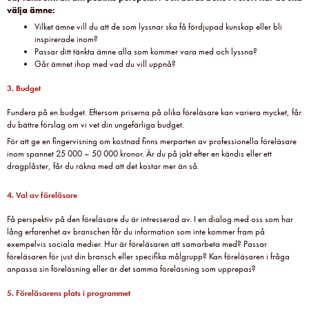
välja ämne:
Vilket ämne vill du att de som lyssnar ska få fördjupad kunskap eller bli
inspirerade inom?
Passar ditt tänkta ämne alla som kommer vara med och lyssna?
Går ämnet ihop med vad du vill uppnå?
3. Budget
Fundera på en budget. Eftersom priserna på olika föreläsare kan variera mycket, får
du bättre förslag om vi vet din ungefärliga budget.
För att ge en fingervisning om kostnad finns merparten av professionella föreläsare
inom spannet 25 000 – 50 000 kronor. Är du på jakt efter en kändis eller ett
dragplåster, får du räkna med att det kostar mer än så.
4. Val av föreläsare
Få perspektiv på den föreläsare du är intresserad av. I en dialog med oss som har
lång erfarenhet av branschen får du information som inte kommer fram på
exempelvis sociala medier. Hur är föreläsaren att samarbeta med? Passar
föreläsaren för just din bransch eller specifika målgrupp? Kan föreläsaren i fråga
anpassa sin föreläsning eller är det samma föreläsning som upprepas?
5. Föreläsarens plats i programmet