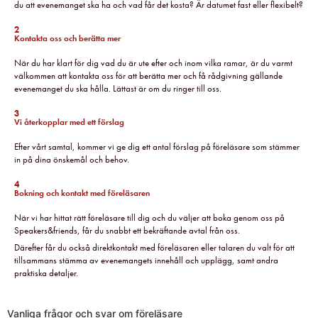
du att evenemanget ska ha och vad får det kosta? Är datumet fast eller flexibelt?
2
Kontakta oss och berätta mer
När du har klart för dig vad du är ute efter och inom vilka ramar, är du varmt
välkommen att kontakta oss för att berätta mer och få rådgivning gällande
evenemanget du ska hålla. Lättast är om du ringer till oss.
3
Vi återkopplar med ett förslag
Efter vårt samtal, kommer vi ge dig ett antal förslag på föreläsare som stämmer
in på dina önskemål och behov.
4
Bokning och kontakt med föreläsaren
När vi har hittat rätt föreläsare till dig och du väljer att boka genom oss på
Speakers&friends, får du snabbt ett bekräftande avtal från oss.
Därefter får du också direktkontakt med föreläsaren eller talaren du valt för att
tillsammans stämma av evenemangets innehåll och upplägg, samt andra
praktiska detaljer.
Vanliga frågor och svar om föreläsare