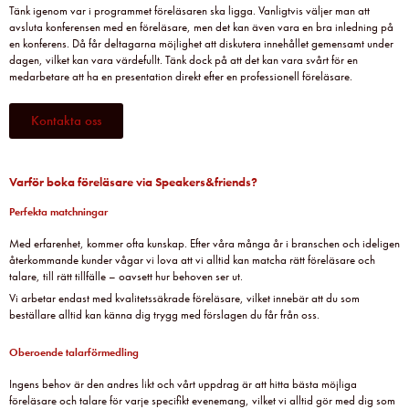
Tänk igenom var i programmet föreläsaren ska ligga. Vanligtvis väljer man att
avsluta konferensen med en föreläsare, men det kan även vara en bra inledning på
en konferens. Då får deltagarna möjlighet att diskutera innehållet gemensamt under
dagen, vilket kan vara värdefullt. Tänk dock på att det kan vara svårt för en
medarbetare att ha en presentation direkt efter en professionell föreläsare.
Kontakta oss
Varför boka föreläsare via Speakers&friends?
Perfekta matchningar
Med erfarenhet, kommer ofta kunskap. Efter våra många år i branschen och ideligen
återkommande kunder vågar vi lova att vi alltid kan matcha rätt föreläsare och
talare, till rätt tillfälle – oavsett hur behoven ser ut.
Vi arbetar endast med kvalitetssäkrade föreläsare, vilket innebär att du som
beställare alltid kan känna dig trygg med förslagen du får från oss.
Oberoende talarförmedling
Ingens behov är den andres likt och vårt uppdrag är att hitta bästa möjliga
föreläsare och talare för varje specifikt evenemang, vilket vi alltid gör med dig som