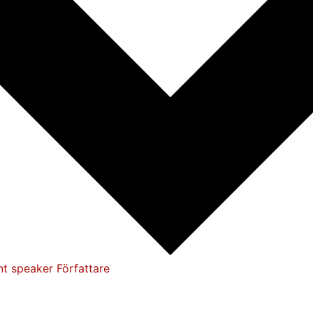
nt speaker
Författare