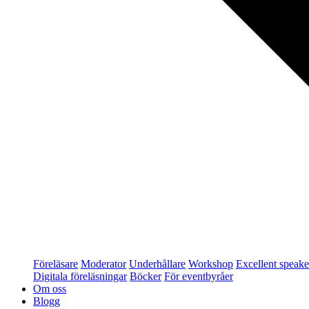
Föreläsare
Moderator
Underhållare
Workshop
Excellent speake
Digitala föreläsningar
Böcker
För eventbyråer
Om oss
Blogg