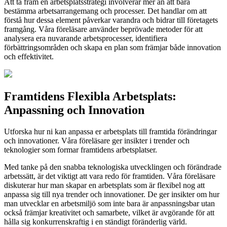
Att ta fram en arbetsplatsstrategi involverar mer än att bara
bestämma arbetsarrangemang och processer. Det handlar om att
förstå hur dessa element påverkar varandra och bidrar till företagets
framgång. Våra föreläsare använder beprövade metoder för att
analysera era nuvarande arbetsprocesser, identifiera
förbättringsområden och skapa en plan som främjar både innovation
och effektivitet.
Framtidens Flexibla Arbetsplats:
Anpassning och Innovation
Utforska hur ni kan anpassa er arbetsplats till framtida förändringar
och innovationer. Våra föreläsare ger insikter i trender och
teknologier som formar framtidens arbetsplatser.
Med tanke på den snabba teknologiska utvecklingen och förändrade
arbetssätt, är det viktigt att vara redo för framtiden. Våra föreläsare
diskuterar hur man skapar en arbetsplats som är flexibel nog att
anpassa sig till nya trender och innovationer. De ger insikter om hur
man utvecklar en arbetsmiljö som inte bara är anpassningsbar utan
också främjar kreativitet och samarbete, vilket är avgörande för att
hålla sig konkurrenskraftig i en ständigt föränderlig värld.