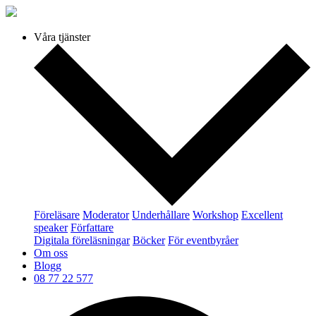
Våra tjänster
Föreläsare
Moderator
Underhållare
Workshop
Excellent
speaker
Författare
Digitala föreläsningar
Böcker
För eventbyråer
Om oss
Blogg
08 77 22 577