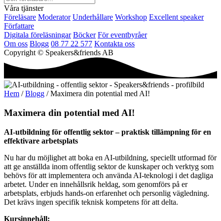
Våra tjänster
Föreläsare
Moderator
Underhållare
Workshop
Excellent speaker
Författare
Digitala föreläsningar
Böcker
För eventbyråer
Om oss
Blogg
08 77 22 577
Kontakta oss
Copyright © Speakers&friends AB
Hem
/
Blogg
/ Maximera din potential med AI!
Maximera din potential med AI!
AI-utbildning för offentlig sektor – praktisk tillämpning för en
effektivare arbetsplats
Nu har du möjlighet att boka en AI-utbildning, speciellt utformad för
att ge anställda inom offentlig sektor de kunskaper och verktyg som
behövs för att implementera och använda AI-teknologi i det dagliga
arbetet. Under en innehållsrik heldag, som genomförs på er
arbetsplats, erbjuds hands-on erfarenhet och personlig vägledning.
Det krävs ingen specifik teknisk kompetens för att delta.
Kursinnehåll: