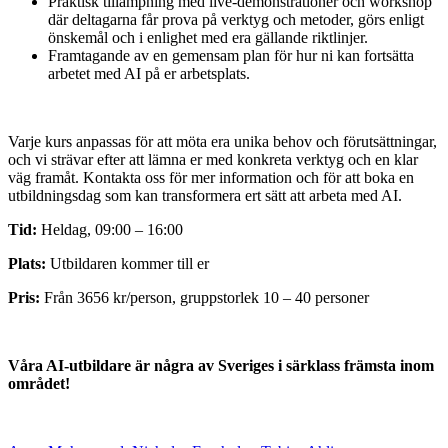
Praktisk tillämpning med live-demonstrationer och workshop
där deltagarna får prova på verktyg och metoder, görs enligt
önskemål och i enlighet med era gällande riktlinjer.
Framtagande av en gemensam plan för hur ni kan fortsätta
arbetet med AI på er arbetsplats.
Varje kurs anpassas för att möta era unika behov och förutsättningar,
och vi strävar efter att lämna er med konkreta verktyg och en klar
väg framåt. Kontakta oss för mer information och för att boka en
utbildningsdag som kan transformera ert sätt att arbeta med AI.
Tid:
Heldag, 09:00 – 16:00
Plats:
Utbildaren kommer till er
Pris:
Från 3656 kr/person, gruppstorlek 10 – 40 personer
Våra AI-utbildare är några av Sveriges i särklass främsta inom
området!