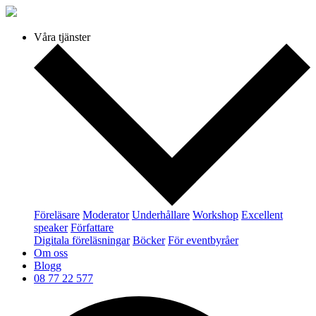
Våra tjänster
Föreläsare
Moderator
Underhållare
Workshop
Excellent
speaker
Författare
Digitala föreläsningar
Böcker
För eventbyråer
Om oss
Blogg
08 77 22 577