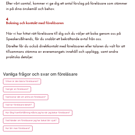
Efter vårt samtal, kommer vi ge dig ett antal förslag på föreläsare som stämmer
in på dina önskemål och behov.
4
Bokning och kontakt med föreläsaren
När vi har hittat rätt föreläsare till dig och du väljer att boka genom oss på
Speakers&friends, får du snabbt ett bekräftande avtal från oss.
Därefter får du också direktkontakt med föreläsaren eller talaren du valt för att
tillsammans stämma av evenemangets innehåll och upplägg, samt andra
praktiska detaljer.
Vanliga frågor och svar om föreläsare
Vilken är den bästa föreläsaren?
Vad gör en föreläsare?
Vad kostar det att anlita en föreläsare?
Vad tar föreläsare betalt?
Hur lång framförhållning måste jag ha när jag bokar föreläsare?
Vad händer om föreläsaren jag har bokat blir sjuk?
Hur blir man föreläsare?