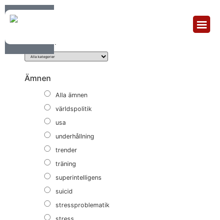
Sortera & Filtrera
Kategori
Ämnen
Alla ämnen
världspolitik
usa
underhållning
trender
träning
superintelligens
suicid
stressproblematik
stress