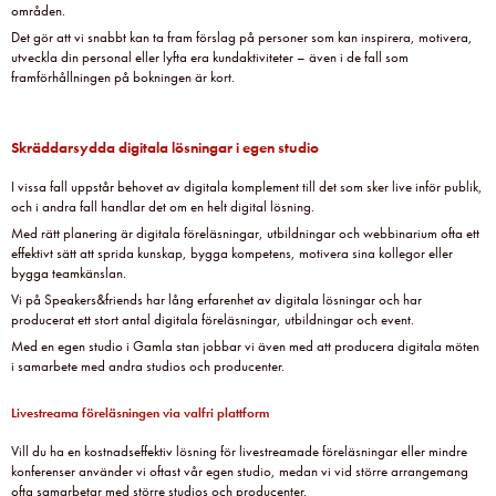
områden.
Det gör att vi snabbt kan ta fram förslag på personer som kan inspirera, motivera,
utveckla din personal eller lyfta era kundaktiviteter – även i de fall som
framförhållningen på bokningen är kort.
Skräddarsydda digitala lösningar i egen studio
I vissa fall uppstår behovet av digitala komplement till det som sker live inför publik,
och i andra fall handlar det om en helt digital lösning.
Med rätt planering är digitala föreläsningar, utbildningar och webbinarium ofta ett
effektivt sätt att sprida kunskap, bygga kompetens, motivera sina kollegor eller
bygga teamkänslan.
Vi på Speakers&friends har lång erfarenhet av digitala lösningar och har
producerat ett stort antal digitala föreläsningar, utbildningar och event.
Med en egen studio i Gamla stan jobbar vi även med att producera digitala möten
i samarbete med andra studios och producenter.
Livestreama föreläsningen via valfri plattform
Vill du ha en kostnadseffektiv lösning för livestreamade föreläsningar eller mindre
konferenser använder vi oftast vår egen studio, medan vi vid större arrangemang
ofta samarbetar med större studios och producenter.