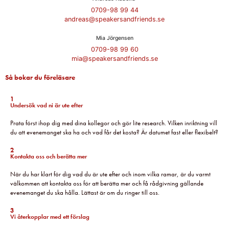
0709-98 99 44
andreas@speakersandfriends.se​
Mia Jörgensen
0709-98 99 60
mia@speakersandfriends.se​
Så bokar du föreläsare
1
Undersök vad ni är ute efter
Prata först ihop dig med dina kollegor och gör lite research. Vilken inriktning vill
du att evenemanget ska ha och vad får det kosta? Är datumet fast eller flexibelt?
2
Kontakta oss och berätta mer
När du har klart för dig vad du är ute efter och inom vilka ramar, är du varmt
välkommen att kontakta oss för att berätta mer och få rådgivning gällande
evenemanget du ska hålla. Lättast är om du ringer till oss.
3
Vi återkopplar med ett förslag