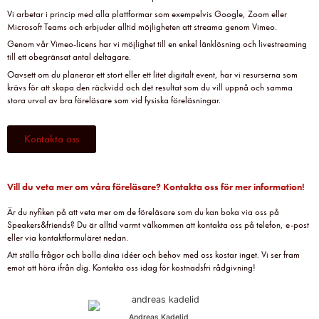
Vi arbetar i princip med alla plattformar som exempelvis Google, Zoom eller
Microsoft Teams och erbjuder alltid möjligheten att streama genom Vimeo.
Genom vår Vimeo-licens har vi möjlighet till en enkel länklösning och livestreaming
till ett obegränsat antal deltagare.
Oavsett om du planerar ett stort eller ett litet digitalt event, har vi resurserna som
krävs för att skapa den räckvidd och det resultat som du vill uppnå och samma
stora urval av bra föreläsare som vid fysiska föreläsningar.
Kontakta oss
Vill du veta mer om våra föreläsare? Kontakta oss för mer information!
Är du nyfiken på att veta mer om de föreläsare som du kan boka via oss på
Speakers&friends? Du är alltid varmt välkommen att kontakta oss på telefon, e-post
eller via kontaktformuläret nedan.
Att ställa frågor och bolla dina idéer och behov med oss kostar inget. Vi ser fram
emot att höra ifrån dig. Kontakta oss idag för kostnadsfri rådgivning!
Andreas Kadelid ​