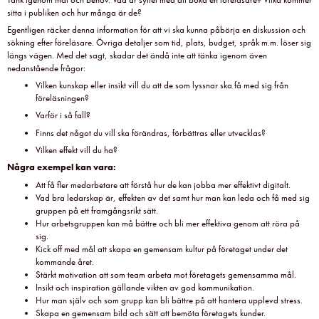
sitta i publiken och hur många är de?
Egentligen räcker denna information för att vi ska kunna påbörja en diskussion och
sökning efter föreläsare. Övriga detaljer som tid, plats, budget, språk m.m. löser sig
längs vägen. Med det sagt, skadar det ändå inte att tänka igenom även
nedanstående frågor:
Vilken kunskap eller insikt vill du att de som lyssnar ska få med sig från
föreläsningen?
Varför i så fall?
Finns det något du vill ska förändras, förbättras eller utvecklas?
Vilken effekt vill du ha?
Några exempel kan vara:
Att få fler medarbetare att förstå hur de kan jobba mer effektivt digitalt.
Vad bra ledarskap är, effekten av det samt hur man kan leda och få med sig
gruppen på ett framgångsrikt sätt.
Hur arbetsgruppen kan må bättre och bli mer effektiva genom att röra på
sig.
Kick off med mål att skapa en gemensam kultur på företaget under det
kommande året.
Stärkt motivation att som team arbeta mot företagets gemensamma mål.
Insikt och inspiration gällande vikten av god kommunikation.
Hur man själv och som grupp kan bli bättre på att hantera upplevd stress.
Skapa en gemensam bild och sätt att bemöta företagets kunder.