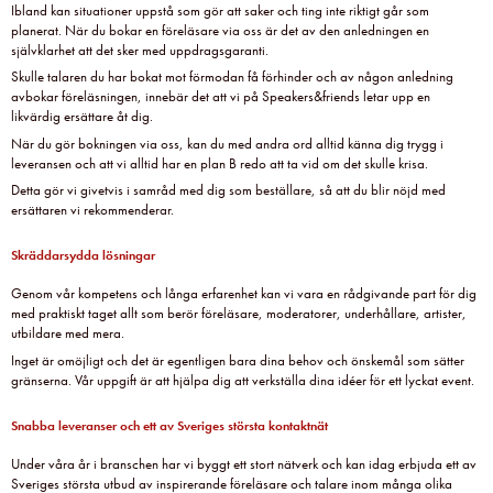
Ibland kan situationer uppstå som gör att saker och ting inte riktigt går som
planerat. När du bokar en föreläsare via oss är det av den anledningen en
självklarhet att det sker med uppdragsgaranti.
Skulle talaren du har bokat mot förmodan få förhinder och av någon anledning
avbokar föreläsningen, innebär det att vi på Speakers&friends letar upp en
likvärdig ersättare åt dig.
När du gör bokningen via oss, kan du med andra ord alltid känna dig trygg i
leveransen och att vi alltid har en plan B redo att ta vid om det skulle krisa.
Detta gör vi givetvis i samråd med dig som beställare, så att du blir nöjd med
ersättaren vi rekommenderar.
Skräddarsydda lösningar
Genom vår kompetens och långa erfarenhet kan vi vara en rådgivande part för dig
med praktiskt taget allt som berör föreläsare, moderatorer, underhållare, artister,
utbildare med mera.
Inget är omöjligt och det är egentligen bara dina behov och önskemål som sätter
gränserna. Vår uppgift är att hjälpa dig att verkställa dina idéer för ett lyckat event.
Snabba leveranser och ett av Sveriges största kontaktnät
Under våra år i branschen har vi byggt ett stort nätverk och kan idag erbjuda ett av
Sveriges största utbud av inspirerande föreläsare och talare inom många olika