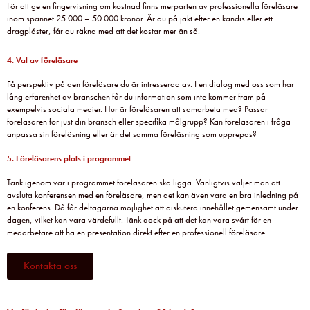
För att ge en fingervisning om kostnad finns merparten av professionella föreläsare
inom spannet 25 000 – 50 000 kronor. Är du på jakt efter en kändis eller ett
dragplåster, får du räkna med att det kostar mer än så.
4. Val av föreläsare
Få perspektiv på den föreläsare du är intresserad av. I en dialog med oss som har
lång erfarenhet av branschen får du information som inte kommer fram på
exempelvis sociala medier. Hur är föreläsaren att samarbeta med? Passar
föreläsaren för just din bransch eller specifika målgrupp? Kan föreläsaren i fråga
anpassa sin föreläsning eller är det samma föreläsning som upprepas?
5. Föreläsarens plats i programmet
Tänk igenom var i programmet föreläsaren ska ligga. Vanligtvis väljer man att
avsluta konferensen med en föreläsare, men det kan även vara en bra inledning på
en konferens. Då får deltagarna möjlighet att diskutera innehållet gemensamt under
dagen, vilket kan vara värdefullt. Tänk dock på att det kan vara svårt för en
medarbetare att ha en presentation direkt efter en professionell föreläsare.
Kontakta oss