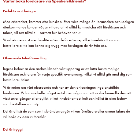
Varför boka föreläsare via Speakers&friends?
Perfekta matchningar
Med erfarenhet, kommer ofta kunskap. Efter våra många år i branschen och ideligen
återkommande kunder vågar vi lova att vi alltid kan matcha rätt föreläsare och
talare, till rätt tillfälle – oavsett hur behoven ser ut.
Vi arbetar endast med kvalitetssäkrade föreläsare, vilket innebär att du som
beställare alltid kan känna dig trygg med förslagen du får från oss.
Oberoende talarförmedling
Ingens behov är den andres likt och vårt uppdrag är att hitta bästa möjliga
föreläsare och talare för varje specifikt evenemang, vilket vi alltid gör med dig som
beställare i fokus.
Vi är måna om vårt oberoende och har av den anledningen inga anställda
föreläsare. Vi har inte heller något avtal med någon om att vi ska förmedla dem ett
visst antal gånger eller dylikt, vilket innebär att det helt och hållet är dina behov
som beställare som styr.
Det är alltså du som som i slutändan avgör vilken föreläsare eller annan talare du
vill boka av dem vi föreslår.
Det är tryggt