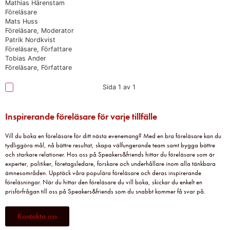
Mathias Härenstam
Föreläsare
Mats Huss
Föreläsare, Moderator
Patrik Nordkvist
Föreläsare, Författare
Tobias Ander
Föreläsare, Författare
Sida 1 av 1
Inspirerande föreläsare för varje tillfälle
Vill du boka en föreläsare för ditt nästa evenemang? Med en bra föreläsare kan du
tydliggöra mål, nå bättre resultat, skapa välfungerande team samt bygga bättre
och starkare relationer. Hos oss på Speakers&friends hittar du föreläsare som är
experter, politiker, företagsledare, forskare och underhållare inom alla tänkbara
ämnesområden. Upptäck våra populära föreläsare och deras inspirerande
föreläsningar. När du hittar den föreläsare du vill boka, skickar du enkelt en
prisförfrågan till oss på Speakers&friends som du snabbt kommer få svar på.
Kontakta oss