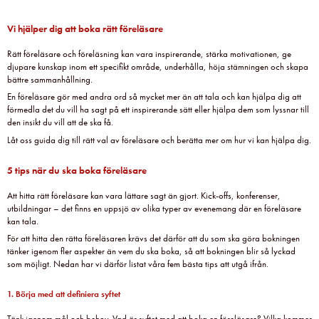
Vi hjälper dig att boka rätt föreläsare
Rätt föreläsare och föreläsning kan vara inspirerande, stärka motivationen, ge
djupare kunskap inom ett specifikt område, underhålla, höja stämningen och skapa
bättre sammanhållning.
En föreläsare gör med andra ord så mycket mer än att tala och kan hjälpa dig att
förmedla det du vill ha sagt på ett inspirerande sätt eller hjälpa dem som lyssnar till
den insikt du vill att de ska få.
Låt oss guida dig till rätt val av föreläsare och berätta mer om hur vi kan hjälpa dig.
5 tips när du ska boka föreläsare
Att hitta rätt föreläsare kan vara lättare sagt än gjort. Kick-offs, konferenser,
utbildningar – det finns en uppsjö av olika typer av evenemang där en föreläsare
kan tala.
För att hitta den rätta föreläsaren krävs det därför att du som ska göra bokningen
tänker igenom fler aspekter än vem du ska boka, så att bokningen blir så lyckad
som möjligt. Nedan har vi därför listat våra fem bästa tips att utgå ifrån.
1. Börja med att definiera syftet
Tänk igenom mål och behov. Vad är syftet med att boka en föreläsare? Vilka kommer