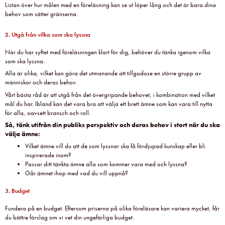
Listan över hur målen med en föreläsning kan se ut löper lång och det är bara dina
behov som sätter gränserna.
2. Utgå från vilka som ska lyssna
När du har syftet med föreläsningen klart för dig, behöver du tänka igenom vilka
som ska lyssna.
Alla är olika, vilket kan göra det utmanande att tillgodose en större grupp av
människor och deras behov.
Vårt bästa råd är att utgå från det övergripande behovet, i kombination med vilket
mål du har. Ibland kan det vara bra att välja ett brett ämne som kan vara till nytta
för alla, oavsett bransch och roll.
Så, tänk utifrån din publiks perspektiv och deras behov i stort när du ska
välja ämne:
Vilket ämne vill du att de som lyssnar ska få fördjupad kunskap eller bli
inspirerade inom?
Passar ditt tänkta ämne alla som kommer vara med och lyssna?
Går ämnet ihop med vad du vill uppnå?
3. Budget
Fundera på en budget. Eftersom priserna på olika föreläsare kan variera mycket, får
du bättre förslag om vi vet din ungefärliga budget.