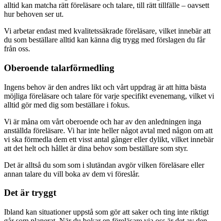
alltid kan matcha rätt föreläsare och talare, till rätt tillfälle – oavsett
hur behoven ser ut.
Vi arbetar endast med kvalitetssäkrade föreläsare, vilket innebär att
du som beställare alltid kan känna dig trygg med förslagen du får
från oss.
Oberoende talarförmedling
Ingens behov är den andres likt och vårt uppdrag är att hitta bästa
möjliga föreläsare och talare för varje specifikt evenemang, vilket vi
alltid gör med dig som beställare i fokus.
Vi är måna om vårt oberoende och har av den anledningen inga
anställda föreläsare. Vi har inte heller något avtal med någon om att
vi ska förmedla dem ett visst antal gånger eller dylikt, vilket innebär
att det helt och hållet är dina behov som beställare som styr.
Det är alltså du som som i slutändan avgör vilken föreläsare eller
annan talare du vill boka av dem vi föreslår.
Det är tryggt
Ibland kan situationer uppstå som gör att saker och ting inte riktigt
går som planerat. När du bokar en föreläsare via oss är det av den