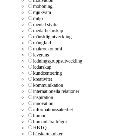
motivation
mobbning
mjukvara
miljö
mental styrka
medarbetarskap
mänsklig utveckling
mångfald
makroekonomi
leverans
ledningsgruppsutveckling
ledarskap
kundcentrering
kreativitet
kommunikation
internationella relationer
inspiration
innovation
informationssäkerhet
humor
humanitära frågor
HBTQ
härskartekniker