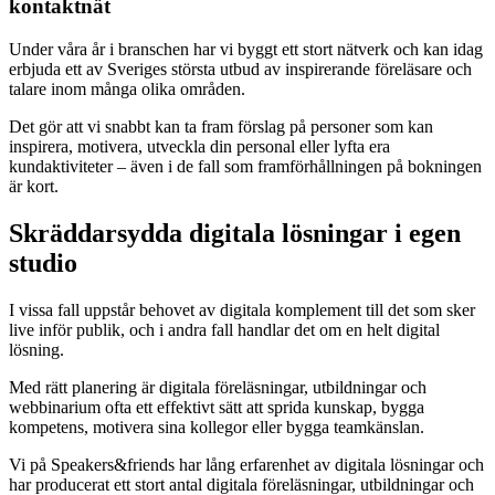
kontaktnät
Under våra år i branschen har vi byggt ett stort nätverk och kan idag
erbjuda ett av Sveriges största utbud av inspirerande föreläsare och
talare inom många olika områden.
Det gör att vi snabbt kan ta fram förslag på personer som kan
inspirera, motivera, utveckla din personal eller lyfta era
kundaktiviteter – även i de fall som framförhållningen på bokningen
är kort.
Skräddarsydda digitala lösningar i egen
studio
I vissa fall uppstår behovet av digitala komplement till det som sker
live inför publik, och i andra fall handlar det om en helt digital
lösning.
Med rätt planering är digitala föreläsningar, utbildningar och
webbinarium ofta ett effektivt sätt att sprida kunskap, bygga
kompetens, motivera sina kollegor eller bygga teamkänslan.
Vi på Speakers&friends har lång erfarenhet av digitala lösningar och
har producerat ett stort antal digitala föreläsningar, utbildningar och