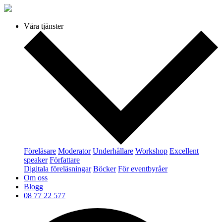
Våra tjänster
Föreläsare
Moderator
Underhållare
Workshop
Excellent
speaker
Författare
Digitala föreläsningar
Böcker
För eventbyråer
Om oss
Blogg
08 77 22 577