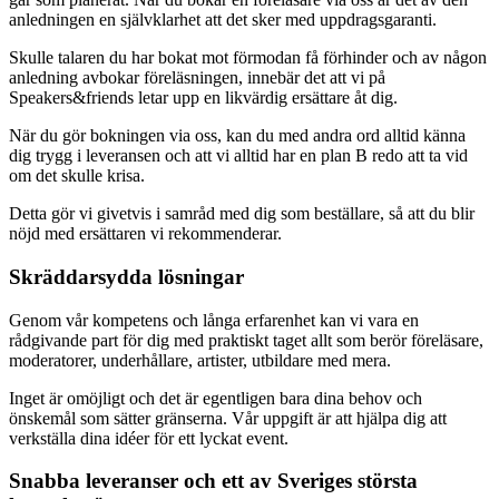
anledningen en självklarhet att det sker med uppdragsgaranti.
Skulle talaren du har bokat mot förmodan få förhinder och av någon
anledning avbokar föreläsningen, innebär det att vi på
Speakers&friends letar upp en likvärdig ersättare åt dig.
När du gör bokningen via oss, kan du med andra ord alltid känna
dig trygg i leveransen och att vi alltid har en plan B redo att ta vid
om det skulle krisa.
Detta gör vi givetvis i samråd med dig som beställare, så att du blir
nöjd med ersättaren vi rekommenderar.
Skräddarsydda lösningar
Genom vår kompetens och långa erfarenhet kan vi vara en
rådgivande part för dig med praktiskt taget allt som berör föreläsare,
moderatorer, underhållare, artister, utbildare med mera.
Inget är omöjligt och det är egentligen bara dina behov och
önskemål som sätter gränserna. Vår uppgift är att hjälpa dig att
verkställa dina idéer för ett lyckat event.
Snabba leveranser och ett av Sveriges största