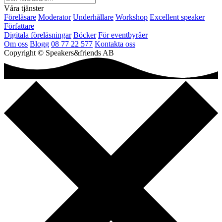
Våra tjänster
Föreläsare
Moderator
Underhållare
Workshop
Excellent speaker
Författare
Digitala föreläsningar
Böcker
För eventbyråer
Om oss
Blogg
08 77 22 577
Kontakta oss
Copyright © Speakers&friends AB