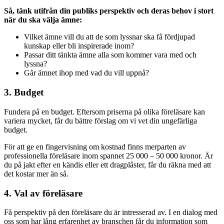
Så, tänk utifrån din publiks perspektiv och deras behov i stort
när du ska välja ämne:
Vilket ämne vill du att de som lyssnar ska få fördjupad
kunskap eller bli inspirerade inom?
Passar ditt tänkta ämne alla som kommer vara med och
lyssna?
Går ämnet ihop med vad du vill uppnå?
3. Budget
Fundera på en budget. Eftersom priserna på olika föreläsare kan
variera mycket, får du bättre förslag om vi vet din ungefärliga
budget.
För att ge en fingervisning om kostnad finns merparten av
professionella föreläsare inom spannet 25 000 – 50 000 kronor. Är
du på jakt efter en kändis eller ett dragplåster, får du räkna med att
det kostar mer än så.
4. Val av föreläsare
Få perspektiv på den föreläsare du är intresserad av. I en dialog med
oss som har lång erfarenhet av branschen får du information som