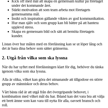
Kick off med mål att skapa en gemensam kultur på företaget
under det kommande året.
Stärkt motivation att som team arbeta mot företagets
gemensamma mål.
Insikt och inspiration gällande vikten av god kommunikation.
Hur man själv och som grupp kan bli bättre på att hantera
upplevd stress.
Skapa en gemensam bild och sätt att bemöta företagets
kunder.
Listan över hur målen med en föreläsning kan se ut löper lång och
det är bara dina behov som sätter gränserna.
2. Utgå från vilka som ska lyssna
När du har syftet med föreläsningen klart för dig, behöver du tänka
igenom vilka som ska lyssna.
Alla är olika, vilket kan göra det utmanande att tillgodose en större
grupp av människor och deras behov.
Vårt bästa råd är att utgå från det övergripande behovet, i
kombination med vilket mål du har. Ibland kan det vara bra att välja
ett brett ämne som kan vara till nytta för alla, oavsett bransch och
roll.