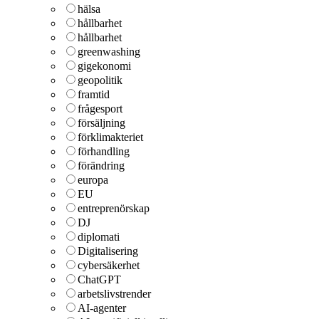
hälsa
hållbarhet
hållbarhet
greenwashing
gigekonomi
geopolitik
framtid
frågesport
försäljning
förklimakteriet
förhandling
förändring
europa
EU
entreprenörskap
DJ
diplomati
Digitalisering
cybersäkerhet
ChatGPT
arbetslivstrender
AI-agenter