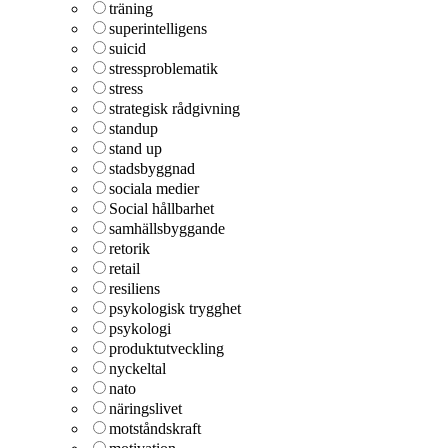
träning
superintelligens
suicid
stressproblematik
stress
strategisk rådgivning
standup
stand up
stadsbyggnad
sociala medier
Social hållbarhet
samhällsbyggande
retorik
retail
resiliens
psykologisk trygghet
psykologi
produktutveckling
nyckeltal
nato
näringslivet
motståndskraft