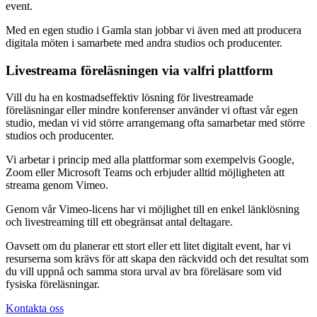
event.
Med en egen studio i Gamla stan jobbar vi även med att producera
digitala möten i samarbete med andra studios och producenter.
Livestreama föreläsningen via valfri plattform
Vill du ha en kostnadseffektiv lösning för livestreamade
föreläsningar eller mindre konferenser använder vi oftast vår egen
studio, medan vi vid större arrangemang ofta samarbetar med större
studios och producenter.
Vi arbetar i princip med alla plattformar som exempelvis Google,
Zoom eller Microsoft Teams och erbjuder alltid möjligheten att
streama genom Vimeo.
Genom vår Vimeo-licens har vi möjlighet till en enkel länklösning
och livestreaming till ett obegränsat antal deltagare.
Oavsett om du planerar ett stort eller ett litet digitalt event, har vi
resurserna som krävs för att skapa den räckvidd och det resultat som
du vill uppnå och samma stora urval av bra föreläsare som vid
fysiska föreläsningar.
Kontakta oss