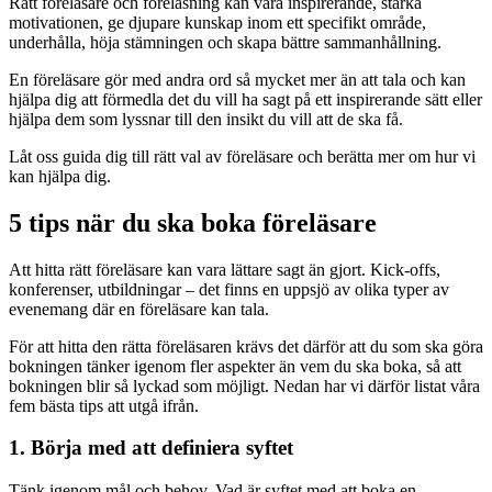
Rätt föreläsare och föreläsning kan vara inspirerande, stärka
motivationen, ge djupare kunskap inom ett specifikt område,
underhålla, höja stämningen och skapa bättre sammanhållning.
En föreläsare gör med andra ord så mycket mer än att tala och kan
hjälpa dig att förmedla det du vill ha sagt på ett inspirerande sätt eller
hjälpa dem som lyssnar till den insikt du vill att de ska få.
Låt oss guida dig till rätt val av föreläsare och berätta mer om hur vi
kan hjälpa dig.
5 tips när du ska boka föreläsare
Att hitta rätt föreläsare kan vara lättare sagt än gjort. Kick-offs,
konferenser, utbildningar – det finns en uppsjö av olika typer av
evenemang där en föreläsare kan tala.
För att hitta den rätta föreläsaren krävs det därför att du som ska göra
bokningen tänker igenom fler aspekter än vem du ska boka, så att
bokningen blir så lyckad som möjligt. Nedan har vi därför listat våra
fem bästa tips att utgå ifrån.
1. Börja med att definiera syftet
Tänk igenom mål och behov. Vad är syftet med att boka en