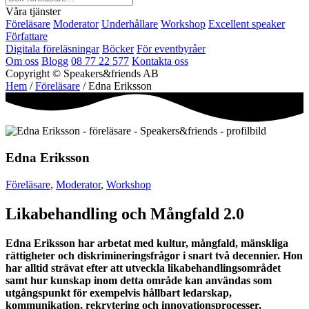
Våra tjänster
Föreläsare
Moderator
Underhållare
Workshop
Excellent speaker
Författare
Digitala föreläsningar
Böcker
För eventbyråer
Om oss
Blogg
08 77 22 577
Kontakta oss
Copyright © Speakers&friends AB
Hem
/
Föreläsare
/ Edna Eriksson
Edna Eriksson
Föreläsare
,
Moderator
,
Workshop
Likabehandling och Mångfald 2.0
Edna Eriksson har arbetat med kultur, mångfald, mänskliga
rättigheter och diskrimineringsfrågor i snart två decennier. Hon
har alltid strävat efter att utveckla likabehandlingsområdet
samt hur kunskap inom detta område kan användas som
utgångspunkt för exempelvis hållbart ledarskap,
kommunikation, rekrytering och innovationsprocesser.