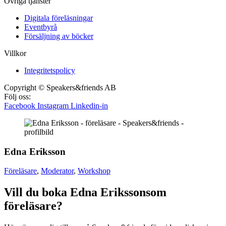
Övriga tjänster
Digitala föreläsningar
Eventbyrå
Försäljning av böcker
Villkor
Integritetspolicy
Copyright © Speakers&friends AB
Följ oss:
Facebook
Instagram
Linkedin-in
Edna Eriksson
Föreläsare
,
Moderator
,
Workshop
Vill du boka Edna Erikssonsom
föreläsare?