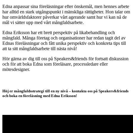
Edna anpassar sina föreläsningar efter önskemål, men hennes arbete
har alltid en stark utgångspunkt i mänskliga rättigheter. Hon talar om
hur omvärldsfaktorer påverkar vårt agerande samt hur vi kan nå de
mål vi sätter upp med vårt mångfaldsarbete.
Edna Eriksson har ett brett perspektiv på likabehandling och
mångfald. Många företag och organisationer har redan tagit del av
Ednas föreläsningar och fått unika perspektiv och konkreta tips till
att ta sitt mångfaldsarbete till nästa nivå!
Hör gärna av dig till oss på Speakers&friends för fortsatt diskussion
och för att boka Edna som föreläsare, processledare eller
mötesdesigner.
Höj er mångfaldsstrategi till en ny nivå – kontakta oss på Speakers&friends
och boka en föreläsning med Edna Eriksson!