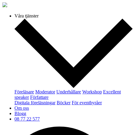
Våra tjänster
Föreläsare
Moderator
Underhållare
Workshop
Excellent
speaker
Författare
Digitala föreläsningar
Böcker
För eventbyråer
Om oss
Blogg
08 77 22 577