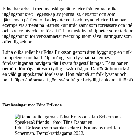
Edna har arbetat med mänskliga rättigheter från en rad olika
utgångspunkter: i egenskap av journalist, debattör och som
tjänsteman på flera olika departement och myndigheter. Hon har
exempelvis arbetat på Statens kulturråd samt som föreläsare och idé-
och strategiutvecklare för att få in mänskliga rättigheter som starkare
utgångspunkt för verksamhetsutveckling inom såväl näringsliv som
offentlig sektor.
I sina olika roller har Edna Eriksson genom åren byggt upp en unik
kompetens som har hjälpt många som lyssnat på hennes
föreläsningar att navigera rätt i svåra frågeställningar. Edna har en
oerhörd förmåga att vara tydlig i svåra frågor. Därför är hon också
en väldigt uppskattad föreläsare. Hon talar så att folk lyssnar och
hon hjälper åhörarna att göra svåra frågor betydligt enklare att förstå.
Föreläsningar med Edna Eriksson
Edna Eriksson som samtalsledare tillsammans med Jan
Scherman, Demokratidagarna 2022.