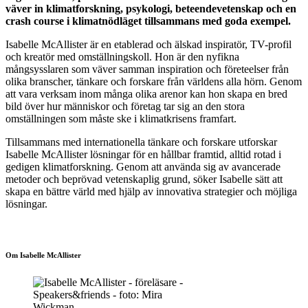
väver in klimatforskning, psykologi, beteendevetenskap och en
crash course i klimatnödläget tillsammans med goda exempel.
Isabelle McAllister är en etablerad och älskad inspiratör, TV-profil
och kreatör med omställningskoll. Hon är den nyfikna
mångsysslaren som väver samman inspiration och företeelser från
olika branscher, tänkare och forskare från världens alla hörn. Genom
att vara verksam inom många olika arenor kan hon skapa en bred
bild över hur människor och företag tar sig an den stora
omställningen som måste ske i klimatkrisens framfart.
Tillsammans med internationella tänkare och forskare utforskar
Isabelle McAllister lösningar för en hållbar framtid, alltid rotad i
gedigen klimatforskning. Genom att använda sig av avancerade
metoder och beprövad vetenskaplig grund, söker Isabelle sätt att
skapa en bättre värld med hjälp av innovativa strategier och möjliga
lösningar.
Om Isabelle McAllister