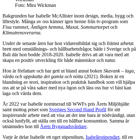
Foto: Mira Wickman
Bakgrunden har Isabelle McAllister inom design, media, bygg och
liftestyle. Många av oss känner igen henne från tv-program som
Fixa rummet
,
Äntligen hemma
,
Maxat
,
Sommartorpet
och
Klimatrenoverarna
.
Under de senaste åren har hon vidareutbildat sig och främst arbetat
brett med omställnings- och hållbarhetsfrågor, både i Sverige och på
Bali där hon bodde 2018-2020. Isabelle drivs att att vara med att
skapa en positiv utveckling för både människor och natur.
Hon är författare och har gett ut bland annat boken
Skavank – laga,
vårda och uppskatta det gamla och nötta
(2021). Boken är en
blandning av teori, inspiration och praktisk handbok som vill hjälpa
oss att se på våra saker med nya ögon och lära oss hur vi bäst kan
laga och vårda dem.
År 2022 var Isabelle nominerad till WWFs pris Årets Miljöhjälte
samt mottog priset som
Sveriges Second Hand Profil
för sitt
inspirerande arbete med att visa att det inte bara är nödvändigt, utan
också lustfyllt, att ställa om till en hållbar konsumtion. Samma år
utnämndes hon till
Årets Byggnadsvårdare
.
Varje år delar Isabelle ett eget stipendium,
Isabellestipendiet
, till en