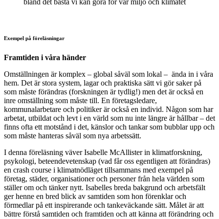
bland det bästa vi kan göra för vår miljö och klimatet
Exempel på föreläsningar
Framtiden i våra händer
Omställningen är komplex – global såväl som lokal – ända in i våra
hem. Det är stora system, lagar och praktiska sätt vi gör saker på
som måste förändras (forskningen är tydlig!) men det är också en
inre omställning som måste till. En företagsledare,
kommunalarbetare och politiker är också en individ. Någon som har
arbetat, utbildat och levt i en värld som nu inte längre är hållbar – det
finns ofta ett motstånd i det, känslor och tankar som bubblar upp och
som måste hanteras såväl som nya arbetssätt.
I denna föreläsning väver Isabelle McAllister in klimatforskning,
psykologi, beteendevetenskap (vad får oss egentligen att förändras)
en crash course i klimatnödläget tillsammans med exempel på
företag, städer, organisationer och personer från hela världen som
ställer om och tänker nytt. Isabelles breda bakgrund och arbetsfält
ger henne en bred blick av samtiden som hon förenklar och
förmedlar på ett inspirerande och tankeväckande sätt. Målet är att
bättre förstå samtiden och framtiden och att känna att förändring och