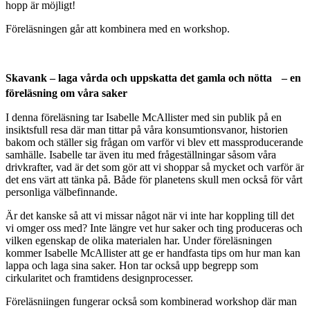
hopp är möjligt!
Föreläsningen går att kombinera med en workshop.
Skavank – laga vårda och uppskatta det gamla och nötta – en
föreläsning om våra saker
I denna föreläsning tar Isabelle McAllister med sin publik på en
insiktsfull resa där man tittar på våra konsumtionsvanor, historien
bakom och ställer sig frågan om varför vi blev ett massproducerande
samhälle. Isabelle tar även itu med frågeställningar såsom våra
drivkrafter, vad är det som gör att vi shoppar så mycket och varför är
det ens värt att tänka på. Både för planetens skull men också för vårt
personliga välbefinnande.
Är det kanske så att vi missar något när vi inte har koppling till det
vi omger oss med? Inte längre vet hur saker och ting produceras och
vilken egenskap de olika materialen har. Under föreläsningen
kommer Isabelle McAllister att ge er handfasta tips om hur man kan
lappa och laga sina saker. Hon tar också upp begrepp som
cirkularitet och framtidens designprocesser.
Föreläsniingen fungerar också som kombinerad workshop där man