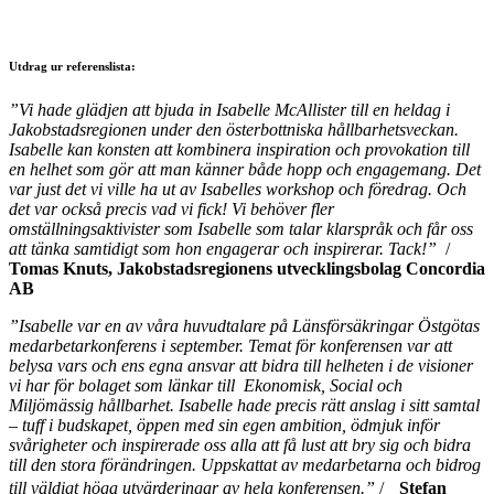
Utdrag ur referenslista:
”Vi hade glädjen att bjuda in Isabelle McAllister till en heldag i
Jakobstadsregionen under den österbottniska hållbarhetsveckan.
Isabelle kan konsten att kombinera inspiration och provokation till
en helhet som gör att man känner både hopp och engagemang. Det
var just det vi ville ha ut av Isabelles workshop och föredrag. Och
det var också precis vad vi fick! Vi behöver fler
omställningsaktivister som Isabelle som talar klarspråk och får oss
att tänka samtidigt som hon engagerar och inspirerar. Tack!”
/
Tomas Knuts, Jakobstadsregionens utvecklingsbolag Concordia
AB
”Isabelle var en av våra huvudtalare på Länsförsäkringar Östgötas
medarbetarkonferens i september. Temat för konferensen var att
belysa vars och ens egna ansvar att bidra till helheten i de visioner
vi har för bolaget som länkar till Ekonomisk, Social och
Miljömässig hållbarhet. Isabelle hade precis rätt anslag i sitt samtal
– tuff i budskapet, öppen med sin egen ambition, ödmjuk inför
svårigheter och inspirerade oss alla att få lust att bry sig och bidra
till den stora förändringen. Uppskattat av medarbetarna och bidrog
till väldigt höga utvärderingar av hela konferensen.”
/
Stefan