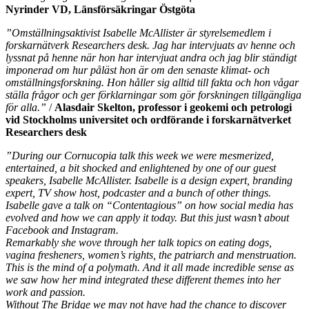
Nyrinder VD, Länsförsäkringar Östgöta
”Omställningsaktivist Isabelle McAllister är styrelsemedlem i
forskarnätverk Researchers desk. Jag har intervjuats av henne och
lyssnat på henne när hon har intervjuat andra och jag blir ständigt
imponerad om hur påläst hon är om den senaste klimat- och
omställningsforskning. Hon håller sig alltid till fakta och hon vågar
ställa frågor och ger förklarningar som gör forskningen tillgängliga
för alla.”
/
Alasdair Skelton, professor i geokemi och petrologi
vid Stockholms universitet och ordförande i forskarnätverket
Researchers desk
”During our Cornucopia talk this week we were mesmerized,
entertained, a bit shocked and enlightened by one of our guest
speakers, Isabelle McAllister. Isabelle is a design expert, branding
expert, TV show host, podcaster and a bunch of other things.
Isabelle gave a talk on “Contentagious” on how social media has
evolved and how we can apply it today. But this just wasn’t about
Facebook and Instagram.
Remarkably she wove through her talk topics on eating dogs,
vagina fresheners, women’s rights, the patriarch and menstruation.
This is the mind of a polymath. And it all made incredible sense as
we saw how her mind integrated these different themes into her
work and passion.
Without The Bridge we may not have had the chance to discover