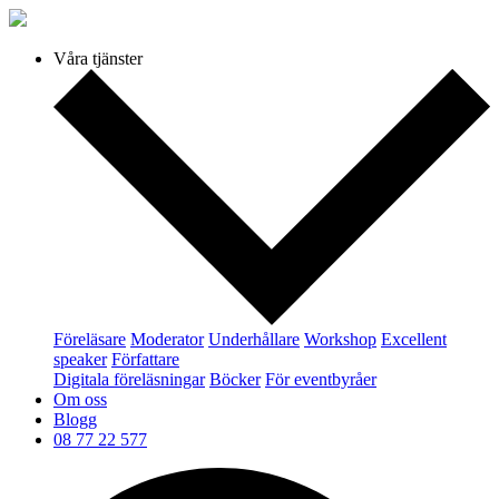
Våra tjänster
Föreläsare
Moderator
Underhållare
Workshop
Excellent
speaker
Författare
Digitala föreläsningar
Böcker
För eventbyråer
Om oss
Blogg
08 77 22 577