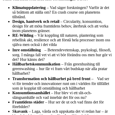
Klimatuppdatering
– Vad säger forskningen? Varför är det
så bråttom att ställa om? En crash course om planetens
tillstånd.
Design, hantverk och retail
– Circularity, konsumtion,
design för att möta framtidens behov, återbruk och att verka
inom planetens gränser.
RE-Wilding
– Vår koppling till naturen, plantering som
rebellisk akt, resilience och att förstå hela processer inom oss
själva men också i det vilda
Inre omställning
– Beteendevetenskap, psykologi, filosofi,
sorg. I många fall vet vi att vi bör förändra oss men hur gör vi
det? Hur känns det?
Hållbarhetskommunikation
– Från greenhushing till
greenwashing – hur får vi fram vårt budskap när alla pratar
hållbarhet?
Transformation och hållbarhet på bred front
– Vad ser
vi för trender och innovationer runt om i världen för tillfället
som är kopplat till omställning och hållbarhet
Konsumtionsamhället
– Hur blev vi ett slit-och-
slängsamhälle och vad innebär det för oss nu?
Framtidens städer
– Hur ser de ut och vad finns det för
förebilder?
Skavank
– Laga, vårda och uppskatta det vi redan har – är