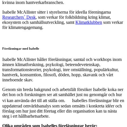
kvinna inom hantverkarbranschen.
Isabelle McAllister sitter i styrelserna för ideella föreningarna
Researchers´ Desk
, som verkar för folkbildning kring klimat,
ekosystem och samhällsutveckling, samt
Klimatklubben
som verkar
för klimatengagemang.
Föreläsningar med Isabelle
Isabelle McAllister håller föreläsningar, samtal och workhops inom
ämnen klimatforskning, psykologi, beteendevetenskap,
transformationsteorier, psykologi, inre omställning, populärkultur,
hantverk, konsumtion, filosofi, döden, hopp, skavank och vårt
inneboende skav.
Genom sin breda bakgrund och arbetsfält försöker Isabelle koka ner
det hon och forskningen ser att samhället just nu genomgår och hur
vi kan använda det till att ställa om. Isabelles föreläsningar blir en
uppdaterad omvärldsanalys som sedan omsätts i konkreta idéer och
förslag om hur just ditt företag eller din organisation kan ta nästa
steg i ert hållbarhetsarbete.
Olika områden som Isabelles föreläsningar berör: