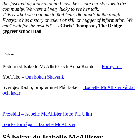
this fascinating individual and have her share her story with the
community. We were all very lucky to see her talk.
This is what we continue to find here: diamonds in the rough.
Everyone has a story or talent or skill or nugget of information. We
can’t wait for the next talk.”
/
Chris Thompson, The Bridge
@greenschool Bali
Länkar:
Podd med Isabelle McAllister och Anna Branten –
Förnyarna
YouTube –
Om boken Skavank
Sveriges Radio, programmet Plånboken –
Isabelle McAllister vårdar
och lagar
Pressbild – Isabelle McAllister (foto: Pia Ulin)
Skicka förfrågan - Isabelle McAllister
Så bokar du Isabelle McAllister