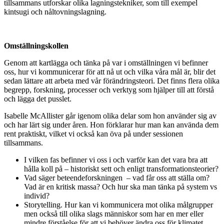
tillsammans utforskar olika lagningstekniker, som till exempel
kintsugi och nåltovningslagning.
Omställningskollen
Genom att kartlägga och tänka på var i omställningen vi befinner
oss, hur vi kommunicerar för att nå ut och vilka våra mål är, blir det
sedan lättare att arbeta med vår förändringsteori. Det finns flera olika
begrepp, forskning, processer och verktyg som hjälper till att förstå
och lägga det pusslet.
Isabelle McAllister går igenom olika delar som hon använder sig av
och har lärt sig under åren. Hon förklarar hur man kan använda dem
rent praktiskt, vilket vi också kan öva på under sessionen
tillsammans.
I vilken fas befinner vi oss i och varför kan det vara bra att
hålla koll på – historiskt sett och enligt transformationsteorier?
Vad säger beteendeforskningen – vad får oss att ställa om?
Vad är en kritisk massa? Och hur ska man tänka på system vs
individ?
Storytelling. Hur kan vi kommunicera mot olika målgrupper
men också till olika slags människor som har en mer eller
mindre förståelse för att vi behöver ändra oss för klimatet