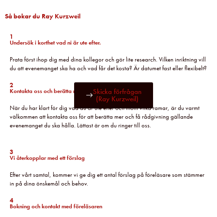
Så bokar du Ray Kurzweil
1
Undersök i korthet vad ni är ute efter.
Prata först ihop dig med dina kollegor och gör lite research. Vilken inriktning vill
du att evenemanget ska ha och vad får det kosta? Är datumet fast eller flexibelt?
2
Skicka förfrågan
Kontakta oss och berätta mer
(Ray Kurzweil)
När du har klart för dig vad du är ute efter och inom vilka ramar, är du varmt
välkommen att kontakta oss för att berätta mer och få rådgivning gällande
evenemanget du ska hålla. Lättast är om du ringer till oss.
3
Vi återkopplar med ett förslag
Efter vårt samtal, kommer vi ge dig ett antal förslag på föreläsare som stämmer
in på dina önskemål och behov.
4
Bokning och kontakt med föreläsaren