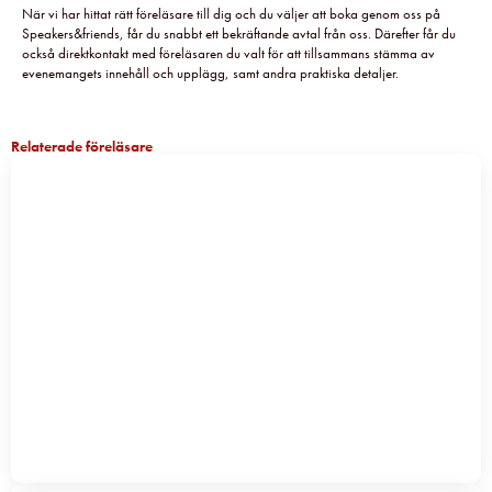
När vi har hittat rätt föreläsare till dig och du väljer att boka genom oss på
Speakers&friends, får du snabbt ett bekräftande avtal från oss. Därefter får du
också direktkontakt med föreläsaren du valt för att tillsammans stämma av
evenemangets innehåll och upplägg, samt andra praktiska detaljer.
Relaterade föreläsare
Cliff Hazell
Föreläsare
,
Internationell föreläsare