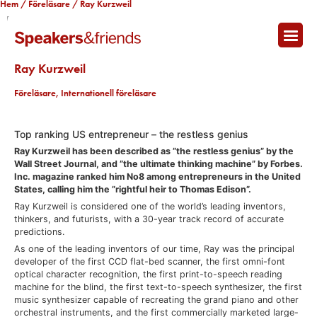
Hem
/
Föreläsare
/ Ray Kurzweil
Ray Kurzweil
Föreläsare
,
Internationell föreläsare
Top ranking US entrepreneur – the restless genius
Ray Kurzweil has been described as ”the restless genius” by the
Wall Street Journal, and ”the ultimate thinking machine” by Forbes.
Inc. magazine ranked him No8 among entrepreneurs in the United
States, calling him the ”rightful heir to Thomas Edison”.
Ray Kurzweil is considered one of the world’s leading inventors,
thinkers, and futurists, with a 30-year track record of accurate
predictions.
As one of the leading inventors of our time, Ray was the principal
developer of the first CCD flat-bed scanner, the first omni-font
optical character recognition, the first print-to-speech reading
machine for the blind, the first text-to-speech synthesizer, the first
music synthesizer capable of recreating the grand piano and other
orchestral instruments, and the first commercially marketed large-