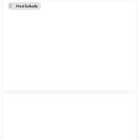
Mest bokade
Ari Riabacke
Föreläsare
,
Excellent speaker
,
Workshop