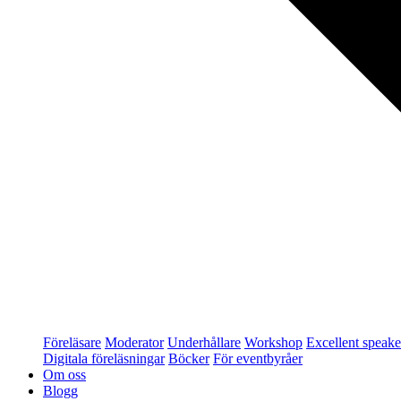
Föreläsare
Moderator
Underhållare
Workshop
Excellent speake
Digitala föreläsningar
Böcker
För eventbyråer
Om oss
Blogg