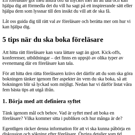
En föreläsare gör med andra ord så mycket mer än att tala och kan
hjälpa dig att förmedla det du vill ha sagt på ett inspirerande sätt eller
hjälpa dem som lyssnar till den insikt du vill att de ska få.
Låt oss guida dig till rätt val av föreläsare och berätta mer om hur vi
kan hjälpa dig.
5 tips när du ska boka föreläsare
Att hitta rätt föreläsare kan vara lättare sagt än gjort. Kick-offs,
konferenser, utbildningar – det finns en uppsjö av olika typer av
evenemang där en föreläsare kan tala.
För att hitta den rätta föreläsaren krävs det därför att du som ska göra
bokningen tänker igenom fler aspekter än vem du ska boka, så att
bokningen blir så lyckad som möjligt. Nedan har vi därför listat våra
fem bästa tips att utgå ifrån.
1. Börja med att definiera syftet
Tänk igenom mål och behov. Vad är syftet med att boka en
föreläsare? Vilka kommer sitta i publiken och hur många är de?
Egentligen räcker denna information för att vi ska kunna påbörja en
diskussion och sökning efter föreläsare. Övriga detaljer som tid,