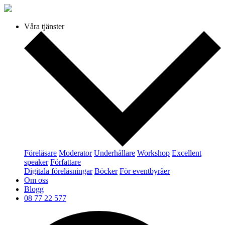
Våra tjänster
Föreläsare
Moderator
Underhållare
Workshop
Excellent
speaker
Författare
Digitala föreläsningar
Böcker
För eventbyråer
Om oss
Blogg
08 77 22 577