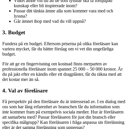
Vilket ämne vill du att de som lyssnar ska få fördjupad
kunskap eller bli inspirerade inom?
Passar ditt tänkta ämne alla som kommer vara med och
lyssna?
Går ämnet ihop med vad du vill uppnå?
3. Budget
Fundera på en budget. Eftersom priserna på olika föreläsare kan
variera mycket, får du bättre förslag om vi vet din ungefärliga
budget.
För att ge en fingervisning om kostnad finns merparten av
professionella föreläsare inom spannet 25 000 – 50 000 kronor. Är
du på jakt efter en kändis eller ett dragplåster, får du räkna med att
det kostar mer än så.
4. Val av föreläsare
Få perspektiv på den föreläsare du är intresserad av. I en dialog med
oss som har lång erfarenhet av branschen får du information som
inte kommer fram på exempelvis sociala medier. Hur är föreläsaren
att samarbeta med? Passar föreläsaren för just din bransch eller
specifika målgrupp? Kan föreläsaren i fråga anpassa sin föreläsning
eller är det samma föreläsning som upprepas?