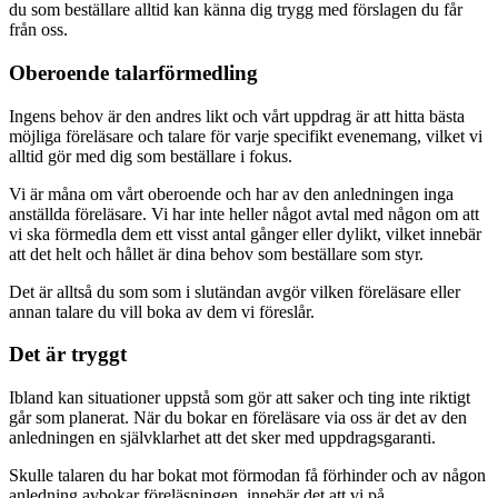
du som beställare alltid kan känna dig trygg med förslagen du får
från oss.
Oberoende talarförmedling
Ingens behov är den andres likt och vårt uppdrag är att hitta bästa
möjliga föreläsare och talare för varje specifikt evenemang, vilket vi
alltid gör med dig som beställare i fokus.
Vi är måna om vårt oberoende och har av den anledningen inga
anställda föreläsare. Vi har inte heller något avtal med någon om att
vi ska förmedla dem ett visst antal gånger eller dylikt, vilket innebär
att det helt och hållet är dina behov som beställare som styr.
Det är alltså du som som i slutändan avgör vilken föreläsare eller
annan talare du vill boka av dem vi föreslår.
Det är tryggt
Ibland kan situationer uppstå som gör att saker och ting inte riktigt
går som planerat. När du bokar en föreläsare via oss är det av den
anledningen en självklarhet att det sker med uppdragsgaranti.
Skulle talaren du har bokat mot förmodan få förhinder och av någon
anledning avbokar föreläsningen, innebär det att vi på