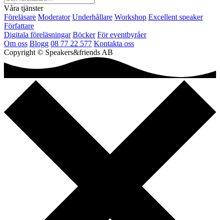
Våra tjänster
Föreläsare
Moderator
Underhållare
Workshop
Excellent speaker
Författare
Digitala föreläsningar
Böcker
För eventbyråer
Om oss
Blogg
08 77 22 577
Kontakta oss
Copyright © Speakers&friends AB