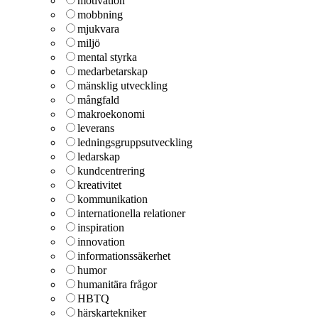
motivation
mobbning
mjukvara
miljö
mental styrka
medarbetarskap
mänsklig utveckling
mångfald
makroekonomi
leverans
ledningsgruppsutveckling
ledarskap
kundcentrering
kreativitet
kommunikation
internationella relationer
inspiration
innovation
informationssäkerhet
humor
humanitära frågor
HBTQ
härskartekniker