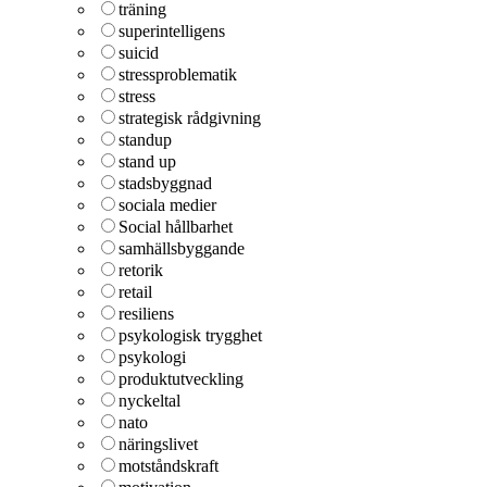
träning
superintelligens
suicid
stressproblematik
stress
strategisk rådgivning
standup
stand up
stadsbyggnad
sociala medier
Social hållbarhet
samhällsbyggande
retorik
retail
resiliens
psykologisk trygghet
psykologi
produktutveckling
nyckeltal
nato
näringslivet
motståndskraft