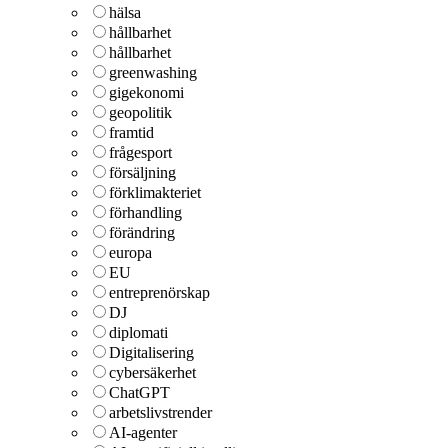
hälsa
hållbarhet
hållbarhet
greenwashing
gigekonomi
geopolitik
framtid
frågesport
försäljning
förklimakteriet
förhandling
förändring
europa
EU
entreprenörskap
DJ
diplomati
Digitalisering
cybersäkerhet
ChatGPT
arbetslivstrender
AI-agenter