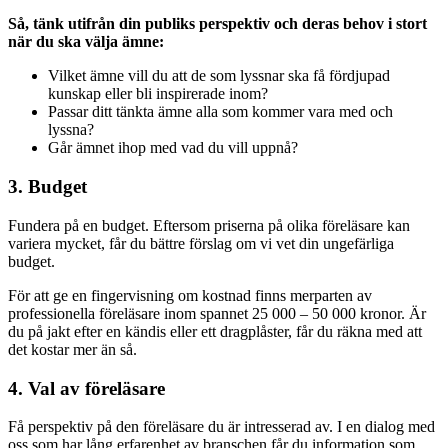
Så, tänk utifrån din publiks perspektiv och deras behov i stort
när du ska välja ämne:
Vilket ämne vill du att de som lyssnar ska få fördjupad
kunskap eller bli inspirerade inom?
Passar ditt tänkta ämne alla som kommer vara med och
lyssna?
Går ämnet ihop med vad du vill uppnå?
3. Budget
Fundera på en budget. Eftersom priserna på olika föreläsare kan
variera mycket, får du bättre förslag om vi vet din ungefärliga
budget.
För att ge en fingervisning om kostnad finns merparten av
professionella föreläsare inom spannet 25 000 – 50 000 kronor. Är
du på jakt efter en kändis eller ett dragplåster, får du räkna med att
det kostar mer än så.
4. Val av föreläsare
Få perspektiv på den föreläsare du är intresserad av. I en dialog med
oss som har lång erfarenhet av branschen får du information som