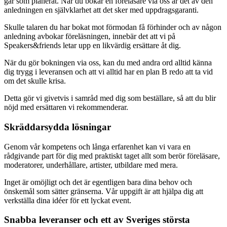
går som planerat. När du bokar en föreläsare via oss är det av den
anledningen en självklarhet att det sker med uppdragsgaranti.
Skulle talaren du har bokat mot förmodan få förhinder och av någon
anledning avbokar föreläsningen, innebär det att vi på
Speakers&friends letar upp en likvärdig ersättare åt dig.
När du gör bokningen via oss, kan du med andra ord alltid känna
dig trygg i leveransen och att vi alltid har en plan B redo att ta vid
om det skulle krisa.
Detta gör vi givetvis i samråd med dig som beställare, så att du blir
nöjd med ersättaren vi rekommenderar.
Skräddarsydda lösningar
Genom vår kompetens och långa erfarenhet kan vi vara en
rådgivande part för dig med praktiskt taget allt som berör föreläsare,
moderatorer, underhållare, artister, utbildare med mera.
Inget är omöjligt och det är egentligen bara dina behov och
önskemål som sätter gränserna. Vår uppgift är att hjälpa dig att
verkställa dina idéer för ett lyckat event.
Snabba leveranser och ett av Sveriges största