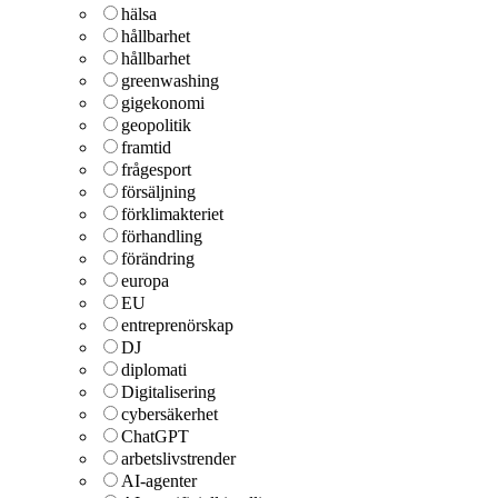
hälsa
hållbarhet
hållbarhet
greenwashing
gigekonomi
geopolitik
framtid
frågesport
försäljning
förklimakteriet
förhandling
förändring
europa
EU
entreprenörskap
DJ
diplomati
Digitalisering
cybersäkerhet
ChatGPT
arbetslivstrender
AI-agenter