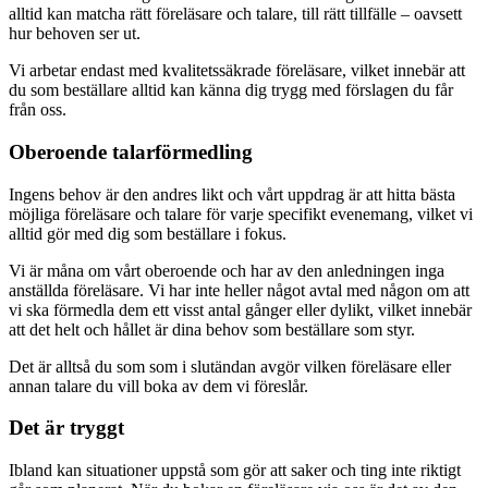
alltid kan matcha rätt föreläsare och talare, till rätt tillfälle – oavsett
hur behoven ser ut.
Vi arbetar endast med kvalitetssäkrade föreläsare, vilket innebär att
du som beställare alltid kan känna dig trygg med förslagen du får
från oss.
Oberoende talarförmedling
Ingens behov är den andres likt och vårt uppdrag är att hitta bästa
möjliga föreläsare och talare för varje specifikt evenemang, vilket vi
alltid gör med dig som beställare i fokus.
Vi är måna om vårt oberoende och har av den anledningen inga
anställda föreläsare. Vi har inte heller något avtal med någon om att
vi ska förmedla dem ett visst antal gånger eller dylikt, vilket innebär
att det helt och hållet är dina behov som beställare som styr.
Det är alltså du som som i slutändan avgör vilken föreläsare eller
annan talare du vill boka av dem vi föreslår.
Det är tryggt
Ibland kan situationer uppstå som gör att saker och ting inte riktigt