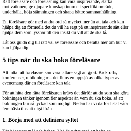
Rätt föreläsare och föreläsning kan vara inspirerande, stärka
motivationen, ge djupare kunskap inom ett specifikt område,
underhålla, höja stämningen och skapa bättre sammanhållning.
En föreläsare gör med andra ord så mycket mer än att tala och kan
hjälpa dig att förmedla det du vill ha sagt på ett inspirerande sätt eller
hjälpa dem som lyssnar till den insikt du vill att de ska få.
Låt oss guida dig till rätt val av föreläsare och berätta mer om hur vi
kan hjälpa dig.
5 tips när du ska boka föreläsare
Att hitta rätt föreläsare kan vara lättare sagt än gjort. Kick-offs,
konferenser, utbildningar – det finns en uppsjö av olika typer av
evenemang där en föreläsare kan tala.
För att hitta den rätta föreläsaren krävs det därför att du som ska göra
bokningen tänker igenom fler aspekter än vem du ska boka, så att
bokningen blir så lyckad som möjligt. Nedan har vi därför listat våra
fem bästa tips att utgå ifrån.
1. Börja med att definiera syftet