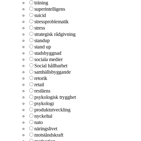
träning
superintelligens
suicid
stressproblematik
stress
strategisk rådgivning
standup
stand up
stadsbyggnad
sociala medier
Social hållbarhet
samhällsbyggande
retorik
retail
resiliens
psykologisk trygghet
psykologi
produktutveckling
nyckeltal
nato
näringslivet
motståndskraft