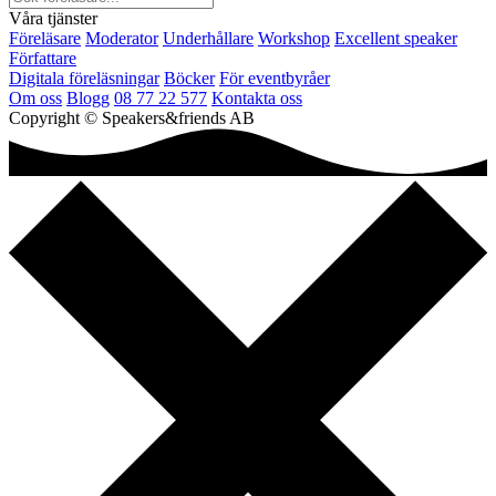
Våra tjänster
Föreläsare
Moderator
Underhållare
Workshop
Excellent speaker
Författare
Digitala föreläsningar
Böcker
För eventbyråer
Om oss
Blogg
08 77 22 577
Kontakta oss
Copyright © Speakers&friends AB