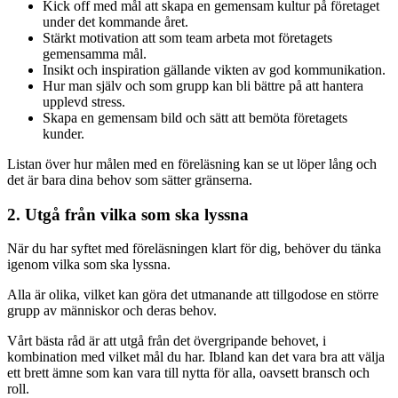
Kick off med mål att skapa en gemensam kultur på företaget
under det kommande året.
Stärkt motivation att som team arbeta mot företagets
gemensamma mål.
Insikt och inspiration gällande vikten av god kommunikation.
Hur man själv och som grupp kan bli bättre på att hantera
upplevd stress.
Skapa en gemensam bild och sätt att bemöta företagets
kunder.
Listan över hur målen med en föreläsning kan se ut löper lång och
det är bara dina behov som sätter gränserna.
2. Utgå från vilka som ska lyssna
När du har syftet med föreläsningen klart för dig, behöver du tänka
igenom vilka som ska lyssna.
Alla är olika, vilket kan göra det utmanande att tillgodose en större
grupp av människor och deras behov.
Vårt bästa råd är att utgå från det övergripande behovet, i
kombination med vilket mål du har. Ibland kan det vara bra att välja
ett brett ämne som kan vara till nytta för alla, oavsett bransch och
roll.