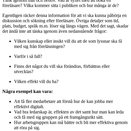
Tänk igenom mål och behov. Vad är syftet med att boka en
föreläsare? Vilka kommer sitta i publiken och hur många är de?
Egentligen räcker denna information för att vi ska kunna påbörja en
diskussion och sökning efter föreläsare. Övriga detaljer som tid,
plats, budget, språk m.m. löser sig längs vägen. Med det sagt, skadar
det ändå inte att tänka igenom även nedanstående frågor:
Vilken kunskap eller insikt vill du att de som lyssnar ska få
med sig från föreläsningen?
Varför i så fall?
Finns det något du vill ska förändras, förbättras eller
utvecklas?
Vilken effekt vill du ha?
Några exempel kan vara:
Att få fler medarbetare att förstå hur de kan jobba mer
effektivt digitalt.
Vad bra ledarskap är, effekten av det samt hur man kan leda
och få med sig gruppen på ett framgångsrikt sätt.
Hur arbetsgruppen kan må bättre och bli mer effektiva genom
att röra på sig.