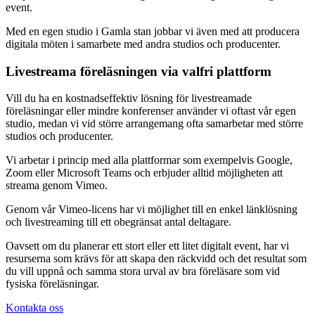
event.
Med en egen studio i Gamla stan jobbar vi även med att producera
digitala möten i samarbete med andra studios och producenter.
Livestreama föreläsningen via valfri plattform
Vill du ha en kostnadseffektiv lösning för livestreamade
föreläsningar eller mindre konferenser använder vi oftast vår egen
studio, medan vi vid större arrangemang ofta samarbetar med större
studios och producenter.
Vi arbetar i princip med alla plattformar som exempelvis Google,
Zoom eller Microsoft Teams och erbjuder alltid möjligheten att
streama genom Vimeo.
Genom vår Vimeo-licens har vi möjlighet till en enkel länklösning
och livestreaming till ett obegränsat antal deltagare.
Oavsett om du planerar ett stort eller ett litet digitalt event, har vi
resurserna som krävs för att skapa den räckvidd och det resultat som
du vill uppnå och samma stora urval av bra föreläsare som vid
fysiska föreläsningar.
Kontakta oss