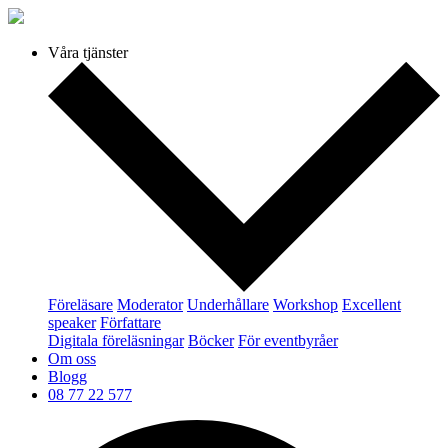
Våra tjänster
Föreläsare
Moderator
Underhållare
Workshop
Excellent
speaker
Författare
Digitala föreläsningar
Böcker
För eventbyråer
Om oss
Blogg
08 77 22 577