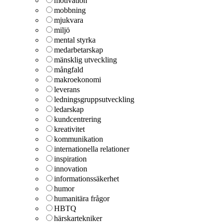
motivation
mobbning
mjukvara
miljö
mental styrka
medarbetarskap
mänsklig utveckling
mångfald
makroekonomi
leverans
ledningsgruppsutveckling
ledarskap
kundcentrering
kreativitet
kommunikation
internationella relationer
inspiration
innovation
informationssäkerhet
humor
humanitära frågor
HBTQ
härskartekniker