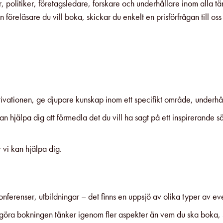
er, politiker, företagsledare, forskare och underhållare inom al
n föreläsare du vill boka, skickar du enkelt en prisförfrågan till
otivationen, ge djupare kunskap inom ett specifikt område, underha
hjälpa dig att förmedla det du vill ha sagt på ett inspirerande sätt 
r vi kan hjälpa dig.
s, konferenser, utbildningar – det finns en uppsjö av olika typer av
ska göra bokningen tänker igenom fler aspekter än vem du ska boka,