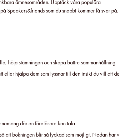
la tänkbara ämnesområden. Upptäck våra populära
 oss på Speakers&friends som du snabbt kommer få svar på.
̊lla, höja stämningen och skapa bättre sammanhållning.
eller hjälpa dem som lyssnar till den insikt du vill att de
 evenemang där en föreläsare kan tala.
 så att bokningen blir så lyckad som möjligt. Nedan har vi