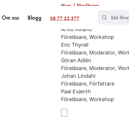
Hem
/ Föreläsare
Föreläsare​
Om oss
Blogg
08 77 22 577
Hitta det du letar efter​
Arvid Axland
Föreläsare, Workshop
Eric Thyrell
Föreläsare, Moderator, Wo
Göran Adlén
Föreläsare, Moderator, Wo
Johan Lindahl
Föreläsare, Författare
Paal Evjenth
Föreläsare, Workshop