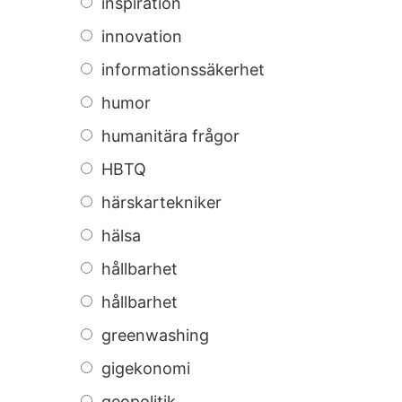
inspiration
innovation
informationssäkerhet
humor
humanitära frågor
HBTQ
härskartekniker
hälsa
hållbarhet
hållbarhet
greenwashing
gigekonomi
geopolitik