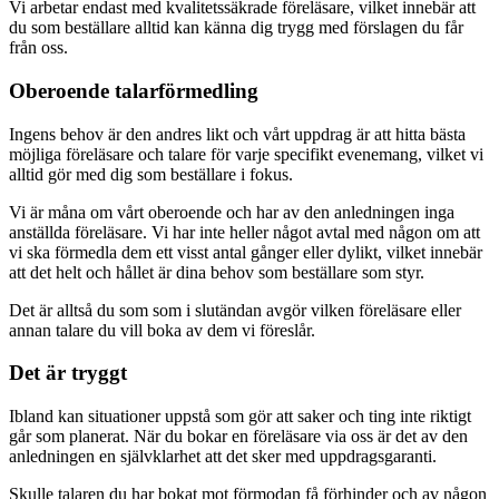
Vi arbetar endast med kvalitetssäkrade föreläsare, vilket innebär att
du som beställare alltid kan känna dig trygg med förslagen du får
från oss.
Oberoende talarförmedling
Ingens behov är den andres likt och vårt uppdrag är att hitta bästa
möjliga föreläsare och talare för varje specifikt evenemang, vilket vi
alltid gör med dig som beställare i fokus.
Vi är måna om vårt oberoende och har av den anledningen inga
anställda föreläsare. Vi har inte heller något avtal med någon om att
vi ska förmedla dem ett visst antal gånger eller dylikt, vilket innebär
att det helt och hållet är dina behov som beställare som styr.
Det är alltså du som som i slutändan avgör vilken föreläsare eller
annan talare du vill boka av dem vi föreslår.
Det är tryggt
Ibland kan situationer uppstå som gör att saker och ting inte riktigt
går som planerat. När du bokar en föreläsare via oss är det av den
anledningen en självklarhet att det sker med uppdragsgaranti.
Skulle talaren du har bokat mot förmodan få förhinder och av någon