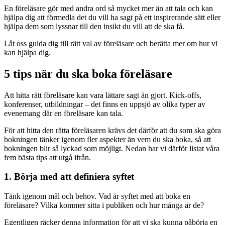
En föreläsare gör med andra ord så mycket mer än att tala och kan
hjälpa dig att förmedla det du vill ha sagt på ett inspirerande sätt eller
hjälpa dem som lyssnar till den insikt du vill att de ska få.
Låt oss guida dig till rätt val av föreläsare och berätta mer om hur vi
kan hjälpa dig.
5 tips när du ska boka föreläsare
Att hitta rätt föreläsare kan vara lättare sagt än gjort. Kick-offs,
konferenser, utbildningar – det finns en uppsjö av olika typer av
evenemang där en föreläsare kan tala.
För att hitta den rätta föreläsaren krävs det därför att du som ska göra
bokningen tänker igenom fler aspekter än vem du ska boka, så att
bokningen blir så lyckad som möjligt. Nedan har vi därför listat våra
fem bästa tips att utgå ifrån.
1. Börja med att definiera syftet
Tänk igenom mål och behov. Vad är syftet med att boka en
föreläsare? Vilka kommer sitta i publiken och hur många är de?
Egentligen räcker denna information för att vi ska kunna påbörja en