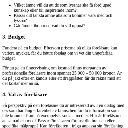
Vilket ämne vill du att de som lyssnar ska få fördjupad
kunskap eller bli inspirerade inom?
Passar ditt tänkta ämne alla som kommer vara med och
lyssna?
Går ämnet ihop med vad du vill uppnå?
3. Budget
Fundera på en budget. Eftersom priserna på olika föreläsare kan
variera mycket, får du bättre förslag om vi vet din ungefärliga
budget.
För att ge en fingervisning om kostnad finns merparten av
professionella föreläsare inom spannet 25 000 – 50 000 kronor. Är
du på jakt efter en kändis eller ett dragplåster, får du räkna med att
det kostar mer än så.
4. Val av föreläsare
Få perspektiv på den föreläsare du är intresserad av. I en dialog med
oss som har lång erfarenhet av branschen får du information som
inte kommer fram på exempelvis sociala medier. Hur är föreläsaren
att samarbeta med? Passar föreläsaren för just din bransch eller
specifika målgrupp? Kan föreläsaren i fråga anpassa sin föreläsning