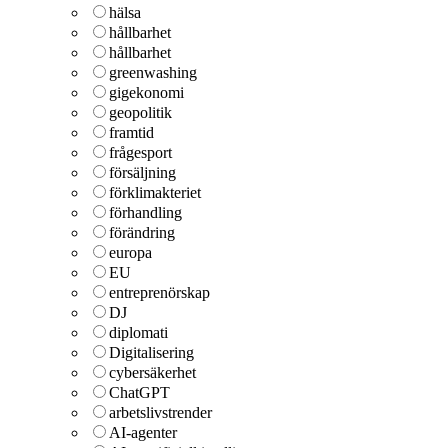
hälsa
hållbarhet
hållbarhet
greenwashing
gigekonomi
geopolitik
framtid
frågesport
försäljning
förklimakteriet
förhandling
förändring
europa
EU
entreprenörskap
DJ
diplomati
Digitalisering
cybersäkerhet
ChatGPT
arbetslivstrender
AI-agenter