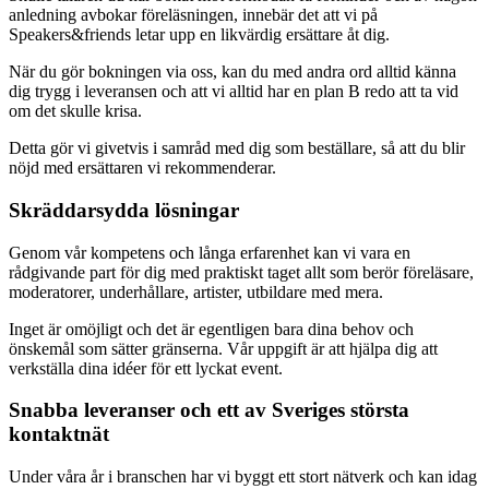
anledning avbokar föreläsningen, innebär det att vi på
Speakers&friends letar upp en likvärdig ersättare åt dig.
När du gör bokningen via oss, kan du med andra ord alltid känna
dig trygg i leveransen och att vi alltid har en plan B redo att ta vid
om det skulle krisa.
Detta gör vi givetvis i samråd med dig som beställare, så att du blir
nöjd med ersättaren vi rekommenderar.
Skräddarsydda lösningar
Genom vår kompetens och långa erfarenhet kan vi vara en
rådgivande part för dig med praktiskt taget allt som berör föreläsare,
moderatorer, underhållare, artister, utbildare med mera.
Inget är omöjligt och det är egentligen bara dina behov och
önskemål som sätter gränserna. Vår uppgift är att hjälpa dig att
verkställa dina idéer för ett lyckat event.
Snabba leveranser och ett av Sveriges största
kontaktnät
Under våra år i branschen har vi byggt ett stort nätverk och kan idag