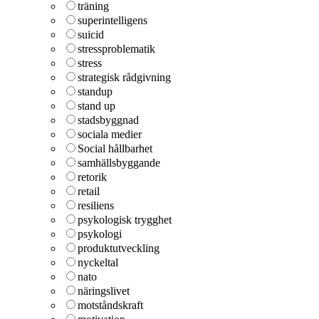
träning
superintelligens
suicid
stressproblematik
stress
strategisk rådgivning
standup
stand up
stadsbyggnad
sociala medier
Social hållbarhet
samhällsbyggande
retorik
retail
resiliens
psykologisk trygghet
psykologi
produktutveckling
nyckeltal
nato
näringslivet
motståndskraft