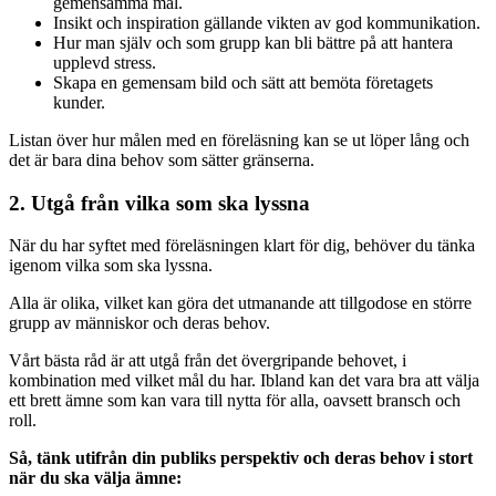
gemensamma mål.
Insikt och inspiration gällande vikten av god kommunikation.
Hur man själv och som grupp kan bli bättre på att hantera
upplevd stress.
Skapa en gemensam bild och sätt att bemöta företagets
kunder.
Listan över hur målen med en föreläsning kan se ut löper lång och
det är bara dina behov som sätter gränserna.
2. Utgå från vilka som ska lyssna
När du har syftet med föreläsningen klart för dig, behöver du tänka
igenom vilka som ska lyssna.
Alla är olika, vilket kan göra det utmanande att tillgodose en större
grupp av människor och deras behov.
Vårt bästa råd är att utgå från det övergripande behovet, i
kombination med vilket mål du har. Ibland kan det vara bra att välja
ett brett ämne som kan vara till nytta för alla, oavsett bransch och
roll.
Så, tänk utifrån din publiks perspektiv och deras behov i stort
när du ska välja ämne: