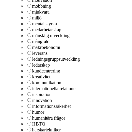
motivation
mobbning
mjukvara
miljö
mental styrka
medarbetarskap
mänsklig utveckling
mångfald
makroekonomi
leverans
ledningsgruppsutveckling
ledarskap
kundcentrering
kreativitet
kommunikation
internationella relationer
inspiration
innovation
informationssäkerhet
humor
humanitära frågor
HBTQ
härskartekniker