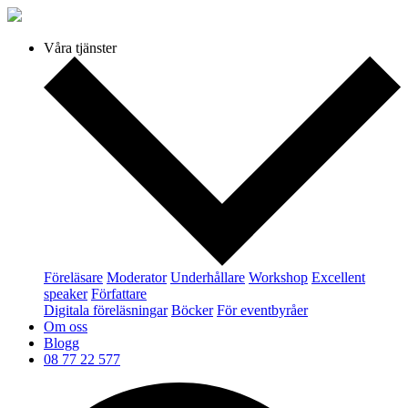
Våra tjänster
Föreläsare
Moderator
Underhållare
Workshop
Excellent
speaker
Författare
Digitala föreläsningar
Böcker
För eventbyråer
Om oss
Blogg
08 77 22 577