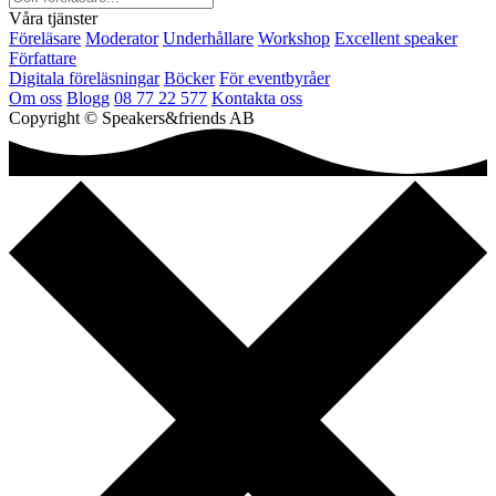
Våra tjänster
Föreläsare
Moderator
Underhållare
Workshop
Excellent speaker
Författare
Digitala föreläsningar
Böcker
För eventbyråer
Om oss
Blogg
08 77 22 577
Kontakta oss
Copyright © Speakers&friends AB