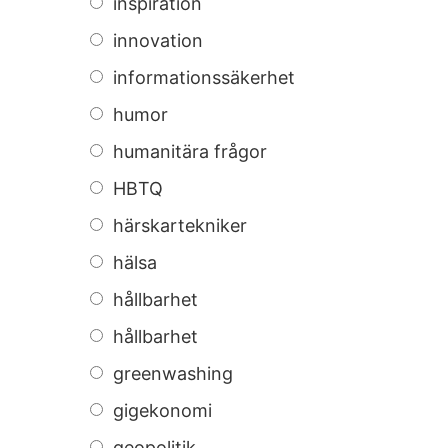
inspiration
innovation
informationssäkerhet
humor
humanitära frågor
HBTQ
härskartekniker
hälsa
hållbarhet
hållbarhet
greenwashing
gigekonomi
geopolitik