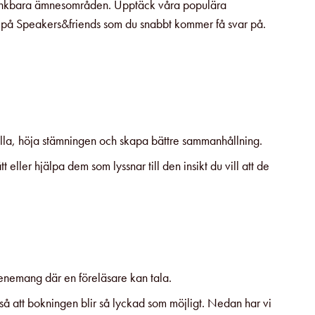
la tänkbara ämnesområden. Upptäck våra populära
 oss på Speakers&friends som du snabbt kommer få svar på.
̊lla, höja stämningen och skapa bättre sammanhållning.
eller hjälpa dem som lyssnar till den insikt du vill att de
 evenemang där en föreläsare kan tala.
 så att bokningen blir så lyckad som möjligt. Nedan har vi