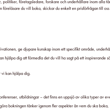
er, politiker, företagsledare, forskare och underhållare inom al
n föreläsare du vill boka, skickar du enkelt en prisförfrågan till
otivationen, ge djupare kunskap inom ett specifikt område, underha
hjälpa dig att förmedla det du vill ha sagt på ett inspirerande sätt 
r vi kan hjälpa dig.
s, konferenser, utbildningar – det finns en uppsjö av olika typer av
ska göra bokningen tänker igenom fler aspekter än vem du ska boka,