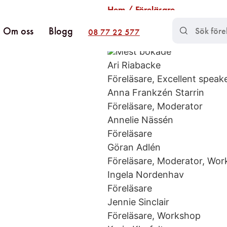
Hem
/ Föreläsare
Föreläsare​
Om oss
Blogg
08 77 22 577
Hitta det du letar efter​
Mest bokade
Ari Riabacke
Föreläsare, Excellent spea
Anna Frankzén Starrin
Föreläsare, Moderator
Annelie Nässén
Föreläsare
Göran Adlén
Föreläsare, Moderator, Wo
Ingela Nordenhav
Föreläsare
Jennie Sinclair
Föreläsare, Workshop