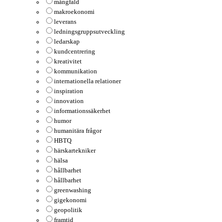
mångfald
makroekonomi
leverans
ledningsgruppsutveckling
ledarskap
kundcentrering
kreativitet
kommunikation
internationella relationer
inspiration
innovation
informationssäkerhet
humor
humanitära frågor
HBTQ
härskartekniker
hälsa
hållbarhet
hållbarhet
greenwashing
gigekonomi
geopolitik
framtid