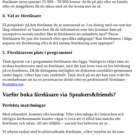
föreläsare inom spannet 25 000 – 50 000 kronor. Är du på jakt efter en kändis
eller ett dragplåster, får du räkna med att det kostar mer än så.
4. Val av föreläsare
Få perspektiv på den föreläsare du är intresserad av. I en dialog med oss som har
lång erfarenhet av branschen får du information som inte kommer fram på
exempelvis sociala medier. Hur är föreläsaren att samarbeta med? Passar
föreläsaren för just din bransch eller specifika målgrupp? Kan föreläsaren i fråga
anpassa sin föreläsning eller är det samma föreläsning som upprepas?
5. Föreläsarens plats i programmet
Tänk igenom var i programmet föreläsaren ska ligga. Vanligtvis väljer man att
avsluta konferensen med en föreläsare, men det kan även vara en bra inledning
på en konferens. Då får deltagarna möjlighet att diskutera innehållet gemensamt
under dagen, vilket kan vara värdefullt. Tänk dock på att det kan vara svårt för
en medarbetare att ha en presentation direkt efter en professionell föreläsare.
Kontakta oss
Varför boka föreläsare via Speakers&friends?
Perfekta matchningar
Med erfarenhet, kommer ofta kunskap. Efter våra många år i branschen och
ideligen återkommande kunder vågar vi lova att vi alltid kan matcha rätt
föreläsare och talare, till rätt tillfälle – oavsett hur behoven ser ut.
Vi arbetar endast med kvalitetssäkrade föreläsare, vilket innebär att du som