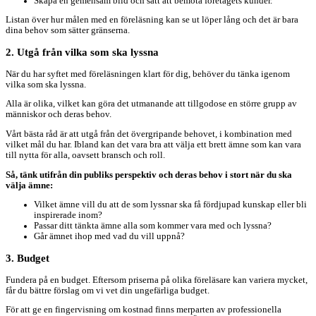
Skapa en gemensam bild och sätt att bemöta företagets kunder.
Listan över hur målen med en föreläsning kan se ut löper lång och det är bara
dina behov som sätter gränserna.
2. Utgå från vilka som ska lyssna
När du har syftet med föreläsningen klart för dig, behöver du tänka igenom
vilka som ska lyssna.
Alla är olika, vilket kan göra det utmanande att tillgodose en större grupp av
människor och deras behov.
Vårt bästa råd är att utgå från det övergripande behovet, i kombination med
vilket mål du har. Ibland kan det vara bra att välja ett brett ämne som kan vara
till nytta för alla, oavsett bransch och roll.
Så, tänk utifrån din publiks perspektiv och deras behov i stort när du ska
välja ämne:
Vilket ämne vill du att de som lyssnar ska få fördjupad kunskap eller bli
inspirerade inom?
Passar ditt tänkta ämne alla som kommer vara med och lyssna?
Går ämnet ihop med vad du vill uppnå?
3. Budget
Fundera på en budget. Eftersom priserna på olika föreläsare kan variera mycket,
får du bättre förslag om vi vet din ungefärliga budget.
För att ge en fingervisning om kostnad finns merparten av professionella