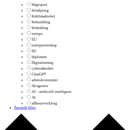
frågesport
försäljning
förklimakteriet
förhandling
förändring
europa
EU
entreprenörskap
DJ
diplomati
Digitalisering
cybersäkerhet
ChatGPT
arbetslivstrender
AI-agenter
AI – artificiell intelligens
AI
affärsutveckling
Återställ filter