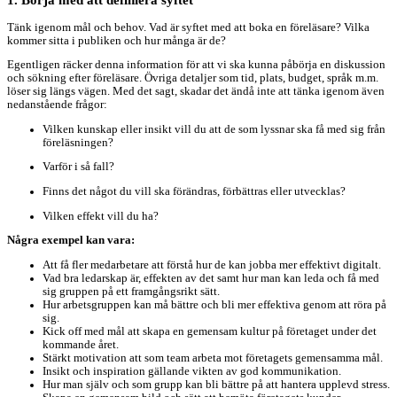
Tänk igenom mål och behov. Vad är syftet med att boka en föreläsare? Vilka
kommer sitta i publiken och hur många är de?
Egentligen räcker denna information för att vi ska kunna påbörja en diskussion
och sökning efter föreläsare. Övriga detaljer som tid, plats, budget, språk m.m.
löser sig längs vägen. Med det sagt, skadar det ändå inte att tänka igenom även
nedanstående frågor:
Vilken kunskap eller insikt vill du att de som lyssnar ska få med sig från
föreläsningen?
Varför i så fall?
Finns det något du vill ska förändras, förbättras eller utvecklas?
Vilken effekt vill du ha?
Några exempel kan vara:
Att få fler medarbetare att förstå hur de kan jobba mer effektivt digitalt.
Vad bra ledarskap är, effekten av det samt hur man kan leda och få med
sig gruppen på ett framgångsrikt sätt.
Hur arbetsgruppen kan må bättre och bli mer effektiva genom att röra på
sig.
Kick off med mål att skapa en gemensam kultur på företaget under det
kommande året.
Stärkt motivation att som team arbeta mot företagets gemensamma mål.
Insikt och inspiration gällande vikten av god kommunikation.
Hur man själv och som grupp kan bli bättre på att hantera upplevd stress.