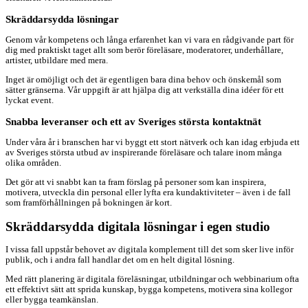
Skräddarsydda lösningar
Genom vår kompetens och långa erfarenhet kan vi vara en rådgivande part för
dig med praktiskt taget allt som berör föreläsare, moderatorer, underhållare,
artister, utbildare med mera.
Inget är omöjligt och det är egentligen bara dina behov och önskemål som
sätter gränserna. Vår uppgift är att hjälpa dig att verkställa dina idéer för ett
lyckat event.
Snabba leveranser och ett av Sveriges största kontaktnät
Under våra år i branschen har vi byggt ett stort nätverk och kan idag erbjuda ett
av Sveriges största utbud av inspirerande föreläsare och talare inom många
olika områden.
Det gör att vi snabbt kan ta fram förslag på personer som kan inspirera,
motivera, utveckla din personal eller lyfta era kundaktiviteter – även i de fall
som framförhållningen på bokningen är kort.
Skräddarsydda digitala lösningar i egen studio
I vissa fall uppstår behovet av digitala komplement till det som sker live inför
publik, och i andra fall handlar det om en helt digital lösning.
Med rätt planering är digitala föreläsningar, utbildningar och webbinarium ofta
ett effektivt sätt att sprida kunskap, bygga kompetens, motivera sina kollegor
eller bygga teamkänslan.