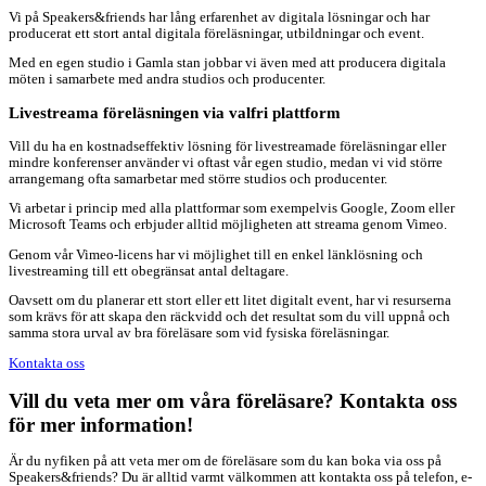
Vi på Speakers&friends har lång erfarenhet av digitala lösningar och har
producerat ett stort antal digitala föreläsningar, utbildningar och event.
Med en egen studio i Gamla stan jobbar vi även med att producera digitala
möten i samarbete med andra studios och producenter.
Livestreama föreläsningen via valfri plattform
Vill du ha en kostnadseffektiv lösning för livestreamade föreläsningar eller
mindre konferenser använder vi oftast vår egen studio, medan vi vid större
arrangemang ofta samarbetar med större studios och producenter.
Vi arbetar i princip med alla plattformar som exempelvis Google, Zoom eller
Microsoft Teams och erbjuder alltid möjligheten att streama genom Vimeo.
Genom vår Vimeo-licens har vi möjlighet till en enkel länklösning och
livestreaming till ett obegränsat antal deltagare.
Oavsett om du planerar ett stort eller ett litet digitalt event, har vi resurserna
som krävs för att skapa den räckvidd och det resultat som du vill uppnå och
samma stora urval av bra föreläsare som vid fysiska föreläsningar.
Kontakta oss
Vill du veta mer om våra föreläsare? Kontakta oss
för mer information!
Är du nyfiken på att veta mer om de föreläsare som du kan boka via oss på
Speakers&friends? Du är alltid varmt välkommen att kontakta oss på telefon, e-