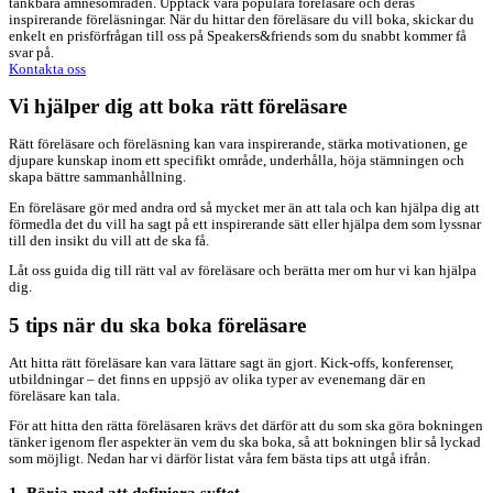
tänkbara ämnesområden. Upptäck våra populära föreläsare och deras
inspirerande föreläsningar. När du hittar den föreläsare du vill boka, skickar du
enkelt en prisförfrågan till oss på Speakers&friends som du snabbt kommer få
svar på.
Kontakta oss
Vi hjälper dig att boka rätt föreläsare
Rätt föreläsare och föreläsning kan vara inspirerande, stärka motivationen, ge
djupare kunskap inom ett specifikt område, underhålla, höja stämningen och
skapa bättre sammanhållning.
En föreläsare gör med andra ord så mycket mer än att tala och kan hjälpa dig att
förmedla det du vill ha sagt på ett inspirerande sätt eller hjälpa dem som lyssnar
till den insikt du vill att de ska få.
Låt oss guida dig till rätt val av föreläsare och berätta mer om hur vi kan hjälpa
dig.
5 tips när du ska boka föreläsare
Att hitta rätt föreläsare kan vara lättare sagt än gjort. Kick-offs, konferenser,
utbildningar – det finns en uppsjö av olika typer av evenemang där en
föreläsare kan tala.
För att hitta den rätta föreläsaren krävs det därför att du som ska göra bokningen
tänker igenom fler aspekter än vem du ska boka, så att bokningen blir så lyckad
som möjligt. Nedan har vi därför listat våra fem bästa tips att utgå ifrån.
1. Börja med att definiera syftet