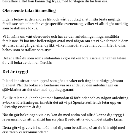
beställare alltid kan känna dig trygg med förslagen du får från oss.
Oberoende talarförmedling
Ingens behov är den andres likt och vårt uppdrag är att hitta bästa möjliga
föreläsare och talare för varje specifikt evenemang, vilket vi alltid gör med dig
som beställare i fokus.
Vi är måna om vårt oberoende och har av den anledningen inga anställda
föreläsare. Vi har inte heller något avtal med någon om att vi ska förmedla dem
ett visst antal gånger eller dylikt, vilket innebär att det helt och hållet är dina
behov som beställare som styr.
Det är alltså du som som i slutändan avgör vilken föreläsare eller annan talare
du vill boka av dem vi föreslår.
Det är tryggt
Ibland kan situationer uppstå som gör att saker och ting inte riktigt går som
planerat. När du bokar en föreläsare via oss är det av den anledningen en
självklarhet att det sker med uppdragsgaranti.
Skulle talaren du har bokat mot förmodan få förhinder och av någon anledning
avbokar föreläsningen, innebär det att vi på Speakers&friends letar upp en
likvärdig ersättare åt dig.
När du gör bokningen via oss, kan du med andra ord alltid känna dig trygg i
leveransen och att vi alltid har en plan B redo att ta vid om det skulle krisa.
Detta gör vi givetvis i samråd med dig som beställare, så att du blir nöjd med
ersättaren vi rekommenderar.