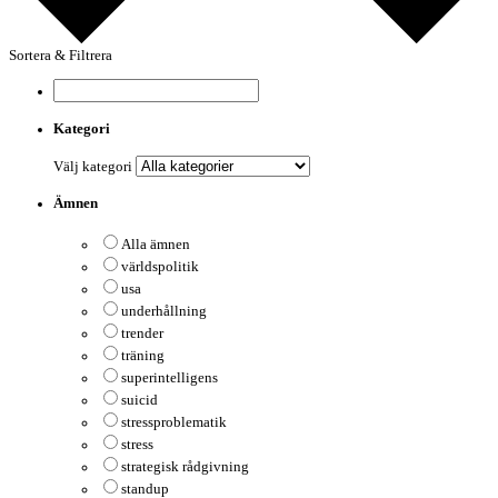
Sortera & Filtrera
Kategori
Välj kategori
Ämnen
Alla ämnen
världspolitik
usa
underhållning
trender
träning
superintelligens
suicid
stressproblematik
stress
strategisk rådgivning
standup