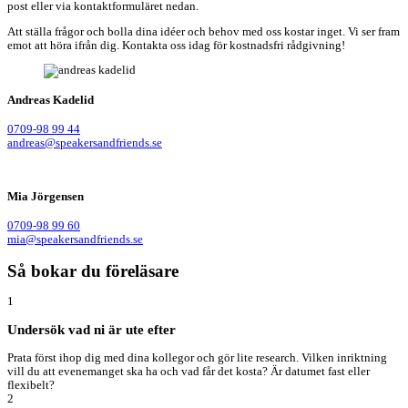
post eller via kontaktformuläret nedan.
Att ställa frågor och bolla dina idéer och behov med oss kostar inget. Vi ser fram
emot att höra ifrån dig. Kontakta oss idag för kostnadsfri rådgivning!
Andreas Kadelid ​
0709-98 99 44
andreas@speakersandfriends.se​
Mia Jörgensen
0709-98 99 60
mia@speakersandfriends.se​
Så bokar du föreläsare
1
Undersök vad ni är ute efter
Prata först ihop dig med dina kollegor och gör lite research. Vilken inriktning
vill du att evenemanget ska ha och vad får det kosta? Är datumet fast eller
flexibelt?
2