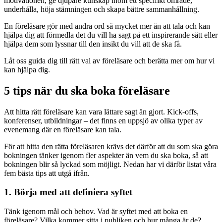
motivationen, ge djupare kunskap inom ett specifikt område,
underhålla, höja stämningen och skapa bättre sammanhållning.
En föreläsare gör med andra ord så mycket mer än att tala och kan
hjälpa dig att förmedla det du vill ha sagt på ett inspirerande sätt eller
hjälpa dem som lyssnar till den insikt du vill att de ska få.
Låt oss guida dig till rätt val av föreläsare och berätta mer om hur vi
kan hjälpa dig.
5 tips när du ska boka föreläsare
Att hitta rätt föreläsare kan vara lättare sagt än gjort. Kick-offs,
konferenser, utbildningar – det finns en uppsjö av olika typer av
evenemang där en föreläsare kan tala.
För att hitta den rätta föreläsaren krävs det därför att du som ska göra
bokningen tänker igenom fler aspekter än vem du ska boka, så att
bokningen blir så lyckad som möjligt. Nedan har vi därför listat våra
fem bästa tips att utgå ifrån.
1. Börja med att definiera syftet
Tänk igenom mål och behov. Vad är syftet med att boka en
föreläsare? Vilka kommer sitta i publiken och hur många är de?