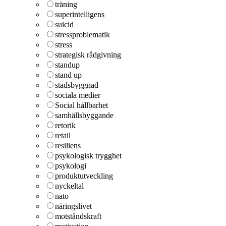
träning
superintelligens
suicid
stressproblematik
stress
strategisk rådgivning
standup
stand up
stadsbyggnad
sociala medier
Social hållbarhet
samhällsbyggande
retorik
retail
resiliens
psykologisk trygghet
psykologi
produktutveckling
nyckeltal
nato
näringslivet
motståndskraft