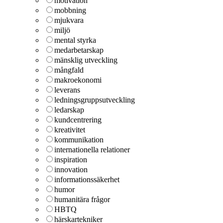
motivation
mobbning
mjukvara
miljö
mental styrka
medarbetarskap
mänsklig utveckling
mångfald
makroekonomi
leverans
ledningsgruppsutveckling
ledarskap
kundcentrering
kreativitet
kommunikation
internationella relationer
inspiration
innovation
informationssäkerhet
humor
humanitära frågor
HBTQ
härskartekniker