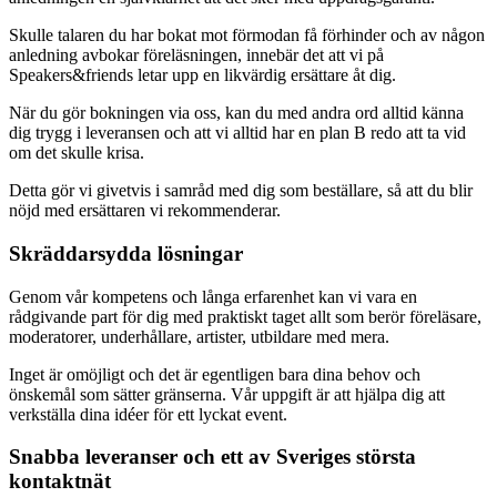
Skulle talaren du har bokat mot förmodan få förhinder och av någon
anledning avbokar föreläsningen, innebär det att vi på
Speakers&friends letar upp en likvärdig ersättare åt dig.
När du gör bokningen via oss, kan du med andra ord alltid känna
dig trygg i leveransen och att vi alltid har en plan B redo att ta vid
om det skulle krisa.
Detta gör vi givetvis i samråd med dig som beställare, så att du blir
nöjd med ersättaren vi rekommenderar.
Skräddarsydda lösningar
Genom vår kompetens och långa erfarenhet kan vi vara en
rådgivande part för dig med praktiskt taget allt som berör föreläsare,
moderatorer, underhållare, artister, utbildare med mera.
Inget är omöjligt och det är egentligen bara dina behov och
önskemål som sätter gränserna. Vår uppgift är att hjälpa dig att
verkställa dina idéer för ett lyckat event.
Snabba leveranser och ett av Sveriges största
kontaktnät