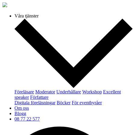
Våra tjänster
Föreläsare
Moderator
Underhållare
Workshop
Excellent
speaker
Författare
Digitala föreläsningar
Böcker
För eventbyråer
Om oss
Blogg
08 77 22 577