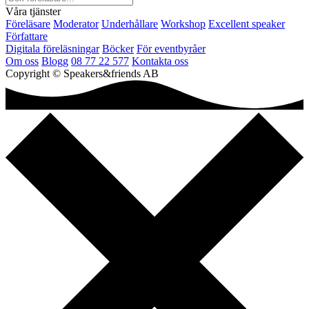
Våra tjänster
Föreläsare
Moderator
Underhållare
Workshop
Excellent speaker
Författare
Digitala föreläsningar
Böcker
För eventbyråer
Om oss
Blogg
08 77 22 577
Kontakta oss
Copyright © Speakers&friends AB