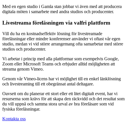
Med en egen studio i Gamla stan jobbar vi även med att producera
digitala möten i samarbete med andra studios och producenter.
Livestreama föreläsningen via valfri plattform
Vill du ha en kostnadseffektiv lösning för livestreamade
föreläsningar eller mindre konferenser använder vi oftast vår egen
studio, medan vi vid större arrangemang ofta samarbetar med större
studios och producenter.
Vi arbetar i princip med alla plattformar som exempelvis Google,
Zoom eller Microsoft Teams och erbjuder alltid möjligheten att
streama genom Vimeo.
Genom vår Vimeo-licens har vi möjlighet till en enkel länklösning
och livestreaming till ett obegränsat antal deltagare.
Oavsett om du planerar ett stort eller ett litet digitalt event, har vi
resurserna som krävs för att skapa den räckvidd och det resultat som
du vill uppnå och samma stora urval av bra föreläsare som vid
fysiska föreläsningar.
Kontakta oss