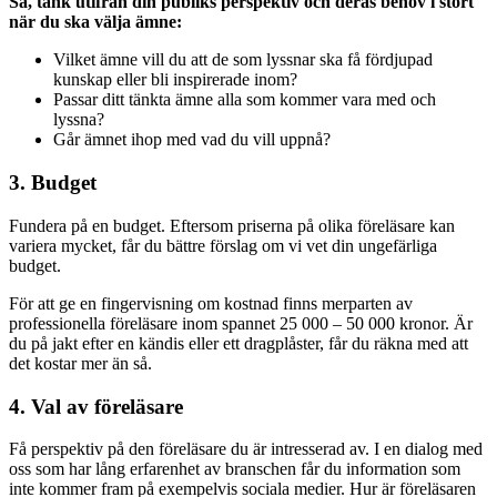
Så, tänk utifrån din publiks perspektiv och deras behov i stort
när du ska välja ämne:
Vilket ämne vill du att de som lyssnar ska få fördjupad
kunskap eller bli inspirerade inom?
Passar ditt tänkta ämne alla som kommer vara med och
lyssna?
Går ämnet ihop med vad du vill uppnå?
3. Budget
Fundera på en budget. Eftersom priserna på olika föreläsare kan
variera mycket, får du bättre förslag om vi vet din ungefärliga
budget.
För att ge en fingervisning om kostnad finns merparten av
professionella föreläsare inom spannet 25 000 – 50 000 kronor. Är
du på jakt efter en kändis eller ett dragplåster, får du räkna med att
det kostar mer än så.
4. Val av föreläsare
Få perspektiv på den föreläsare du är intresserad av. I en dialog med
oss som har lång erfarenhet av branschen får du information som
inte kommer fram på exempelvis sociala medier. Hur är föreläsaren