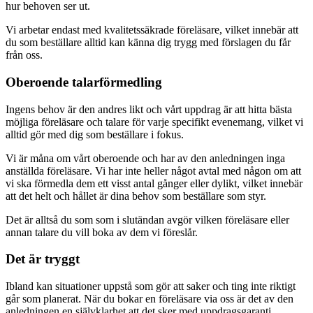
hur behoven ser ut.
Vi arbetar endast med kvalitetssäkrade föreläsare, vilket innebär att
du som beställare alltid kan känna dig trygg med förslagen du får
från oss.
Oberoende talarförmedling
Ingens behov är den andres likt och vårt uppdrag är att hitta bästa
möjliga föreläsare och talare för varje specifikt evenemang, vilket vi
alltid gör med dig som beställare i fokus.
Vi är måna om vårt oberoende och har av den anledningen inga
anställda föreläsare. Vi har inte heller något avtal med någon om att
vi ska förmedla dem ett visst antal gånger eller dylikt, vilket innebär
att det helt och hållet är dina behov som beställare som styr.
Det är alltså du som som i slutändan avgör vilken föreläsare eller
annan talare du vill boka av dem vi föreslår.
Det är tryggt
Ibland kan situationer uppstå som gör att saker och ting inte riktigt
går som planerat. När du bokar en föreläsare via oss är det av den
anledningen en självklarhet att det sker med uppdragsgaranti.