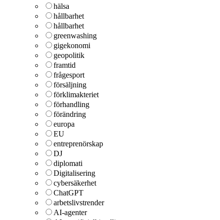
hälsa
hållbarhet
hållbarhet
greenwashing
gigekonomi
geopolitik
framtid
frågesport
försäljning
förklimakteriet
förhandling
förändring
europa
EU
entreprenörskap
DJ
diplomati
Digitalisering
cybersäkerhet
ChatGPT
arbetslivstrender
AI-agenter