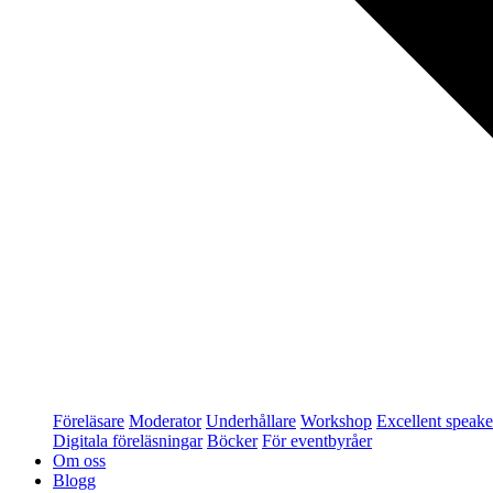
Föreläsare
Moderator
Underhållare
Workshop
Excellent speake
Digitala föreläsningar
Böcker
För eventbyråer
Om oss
Blogg