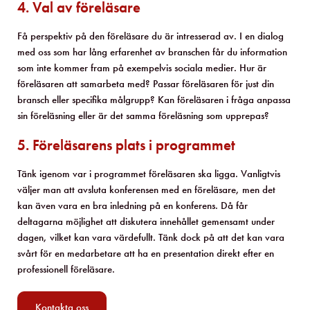
4. Val av föreläsare
Få perspektiv på den föreläsare du är intresserad av. I en dialog
med oss som har lång erfarenhet av branschen får du information
som inte kommer fram på exempelvis sociala medier. Hur är
föreläsaren att samarbeta med? Passar föreläsaren för just din
bransch eller specifika målgrupp? Kan föreläsaren i fråga anpassa
sin föreläsning eller är det samma föreläsning som upprepas?
5. Föreläsarens plats i programmet
Tänk igenom var i programmet föreläsaren ska ligga. Vanligtvis
väljer man att avsluta konferensen med en föreläsare, men det
kan även vara en bra inledning på en konferens. Då får
deltagarna möjlighet att diskutera innehållet gemensamt under
dagen, vilket kan vara värdefullt. Tänk dock på att det kan vara
svårt för en medarbetare att ha en presentation direkt efter en
professionell föreläsare.
Kontakta oss