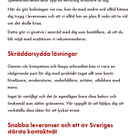
Speakers&friends letar upp en likvärdig ersättare åt dig.
När du gör bokningen via oss, kan du med andra ord alltid känna
dig trygg i leveransen och att vi alltid har en plan B redo att ta vid
om det skulle krisa.
Detta gör vi givetvis i samråd med dig som beställare, så att du
blir nöjd med ersättaren vi rekommenderar.
Skräddarsydda lösningar
Genom vår kompetens och långa erfarenhet kan vi vara en
rådgivande part för dig med praktiskt taget allt som berör
föreläsare, moderatorer, underhållare, artister, utbildare med
mera.
Inget är omöjligt och det är egentligen bara dina behov och
önskemål som sätter gränserna. Vår uppgift är att hjälpa dig att
verkställa dina idéer för ett lyckat event.
Snabba leveranser och ett av Sveriges
största kontaktnät