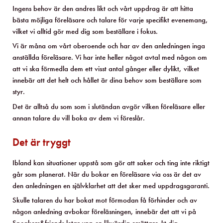
Ingens behov är den andres likt och vårt uppdrag är att hitta
bästa möjliga föreläsare och talare för varje specifikt evenemang,
vilket vi alltid gör med dig som beställare i fokus.
Vi är måna om vårt oberoende och har av den anledningen inga
anställda föreläsare. Vi har inte heller något avtal med någon om
att vi ska förmedla dem ett visst antal gånger eller dylikt, vilket
innebär att det helt och hållet är dina behov som beställare som
styr.
Det är alltså du som som i slutändan avgör vilken föreläsare eller
annan talare du vill boka av dem vi föreslår.
Det är tryggt
Ibland kan situationer uppstå som gör att saker och ting inte riktigt
går som planerat. När du bokar en föreläsare via oss är det av
den anledningen en självklarhet att det sker med uppdragsgaranti.
Skulle talaren du har bokat mot förmodan få förhinder och av
någon anledning avbokar föreläsningen, innebär det att vi på