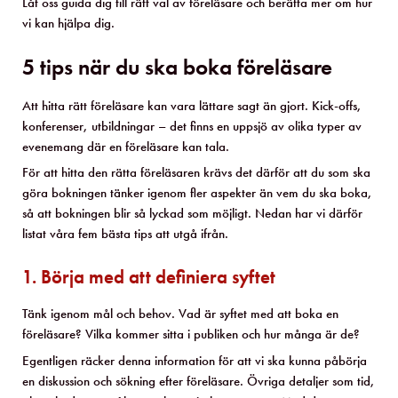
Låt oss guida dig till rätt val av föreläsare och berätta mer om hur
vi kan hjälpa dig.
5 tips när du ska boka föreläsare
Att hitta rätt föreläsare kan vara lättare sagt än gjort. Kick-offs,
konferenser, utbildningar – det finns en uppsjö av olika typer av
evenemang där en föreläsare kan tala.
För att hitta den rätta föreläsaren krävs det därför att du som ska
göra bokningen tänker igenom fler aspekter än vem du ska boka,
så att bokningen blir så lyckad som möjligt. Nedan har vi därför
listat våra fem bästa tips att utgå ifrån.
1. Börja med att definiera syftet
Tänk igenom mål och behov. Vad är syftet med att boka en
föreläsare? Vilka kommer sitta i publiken och hur många är de?
Egentligen räcker denna information för att vi ska kunna påbörja
en diskussion och sökning efter föreläsare. Övriga detaljer som tid,