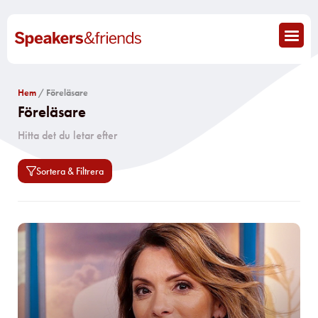
Sortera & Filtrera
Kategori
Hem
/ Föreläsare
Föreläsare​
Ämnen
Hitta det du letar efter​
Alla ämnen
världspolitik
usa
Sortera & Filtrera
underhållning
trender
träning
superintelligens
suicid
stressproblematik
stress
strategisk rådgivning
standup
stand up
stadsbyggnad
sociala medier