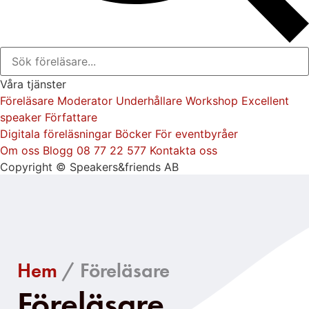
näringslivet
motståndskraft
motivation
mobbn
Våra tjänster
Föreläsare
Moderator
Underhållare
Workshop
Excellent
speaker
Författare
mjukvara
miljö
Digitala föreläsningar
Böcker
För eventbyråer
Om oss
Blogg
08 77 22 577
Kontakta oss
Copyright © Speakers&friends AB
mental styrka
medarbetarskap
mänsklig utveckling
Hem
/ Föreläsare
Föreläsare​