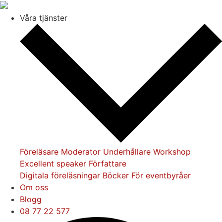
Sortera & Filtre
Våra tjänster
Kategori
Ämnen
Föreläsare
Moderator
Underhållare
Workshop
Alla ämnen
världs
Excellent speaker
Författare
Digitala föreläsningar
Böcker
För eventbyråer
usa
underhållnin
Om oss
Blogg
08 77 22 577