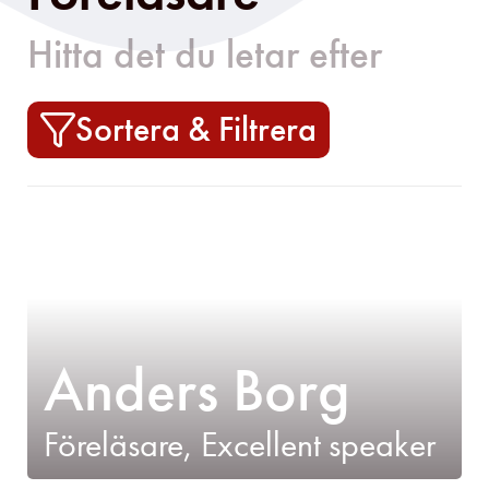
mångfald
Hitta det du letar efter​
makroekonomi
Sortera & Filtrera
leverans
ledningsgruppsutve
ledarskap
kundcentrering
Anders Borg
kreativitet
Föreläsare, Excellent speaker