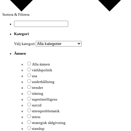
Sortera & Filtrera
Kategori
Välj kategori
Ämnen
Alla ämnen
världspolitik
usa
underhållning
trender
träning
superintelligens
suicid
stressproblematik
stress
strategisk rådgivning
standup