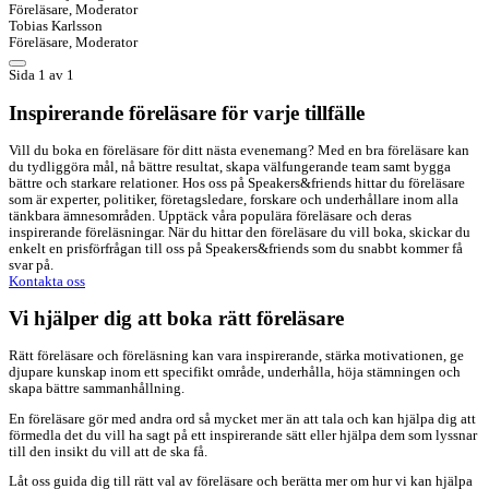
Föreläsare, Moderator
Tobias Karlsson
Föreläsare, Moderator
Sida 1 av 1
Inspirerande föreläsare för varje tillfälle
Vill du boka en föreläsare för ditt nästa evenemang? Med en bra föreläsare kan
du tydliggöra mål, nå bättre resultat, skapa välfungerande team samt bygga
bättre och starkare relationer. Hos oss på Speakers&friends hittar du föreläsare
som är experter, politiker, företagsledare, forskare och underhållare inom alla
tänkbara ämnesområden. Upptäck våra populära föreläsare och deras
inspirerande föreläsningar. När du hittar den föreläsare du vill boka, skickar du
enkelt en prisförfrågan till oss på Speakers&friends som du snabbt kommer få
svar på.
Kontakta oss
Vi hjälper dig att boka rätt föreläsare
Rätt föreläsare och föreläsning kan vara inspirerande, stärka motivationen, ge
djupare kunskap inom ett specifikt område, underhålla, höja stämningen och
skapa bättre sammanhållning.
En föreläsare gör med andra ord så mycket mer än att tala och kan hjälpa dig att
förmedla det du vill ha sagt på ett inspirerande sätt eller hjälpa dem som lyssnar
till den insikt du vill att de ska få.
Låt oss guida dig till rätt val av föreläsare och berätta mer om hur vi kan hjälpa