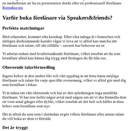
en medarbetare att ha en presentation direkt efter en professionell föreläsare.
Kontakta oss
Varför boka föreläsare via Speakers&friends?
Perfekta matchningar
Med erfarenhet, kommer ofta kunskap. Efter våra många år i branschen och
ideligen återkommande kunder vågar vi lova att vi alltid kan matcha rätt
föreläsare och talare, till rätt tillfälle – oavsett hur behoven ser ut.
Vi arbetar endast med kvalitetssäkrade föreläsare, vilket innebär att du som
beställare alltid kan känna dig trygg med förslagen du får från oss.
Oberoende talarförmedling
Ingens behov är den andres likt och vårt uppdrag är att hitta bästa möjliga
föreläsare och talare för varje specifikt evenemang, vilket vi alltid gör med dig
som beställare i fokus.
Vi är måna om vårt oberoende och har av den anledningen inga anställda
föreläsare. Vi har inte heller något avtal med någon om att vi ska förmedla dem
ett visst antal gånger eller dylikt, vilket innebär att det helt och hållet är dina
behov som beställare som styr.
Det är alltså du som som i slutändan avgör vilken föreläsare eller annan talare
du vill boka av dem vi föreslår.
Det är tryggt