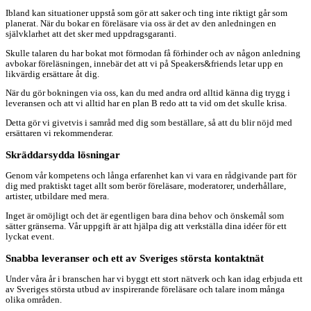
Ibland kan situationer uppstå som gör att saker och ting inte riktigt går som
planerat. När du bokar en föreläsare via oss är det av den anledningen en
självklarhet att det sker med uppdragsgaranti.
Skulle talaren du har bokat mot förmodan få förhinder och av någon anledning
avbokar föreläsningen, innebär det att vi på Speakers&friends letar upp en
likvärdig ersättare åt dig.
När du gör bokningen via oss, kan du med andra ord alltid känna dig trygg i
leveransen och att vi alltid har en plan B redo att ta vid om det skulle krisa.
Detta gör vi givetvis i samråd med dig som beställare, så att du blir nöjd med
ersättaren vi rekommenderar.
Skräddarsydda lösningar
Genom vår kompetens och långa erfarenhet kan vi vara en rådgivande part för
dig med praktiskt taget allt som berör föreläsare, moderatorer, underhållare,
artister, utbildare med mera.
Inget är omöjligt och det är egentligen bara dina behov och önskemål som
sätter gränserna. Vår uppgift är att hjälpa dig att verkställa dina idéer för ett
lyckat event.
Snabba leveranser och ett av Sveriges största kontaktnät
Under våra år i branschen har vi byggt ett stort nätverk och kan idag erbjuda ett
av Sveriges största utbud av inspirerande föreläsare och talare inom många
olika områden.