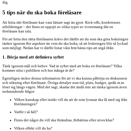
dig.
5 tips när du ska boka föreläsare
Att hitta rätt föreläsare kan vara lättare sagt än gjort. Kick-offs, konferenser,
utbildningar – det finns en uppsjö av olika typer av evenemang där en
föreläsare kan tala.
För att hitta den rätta föreläsaren krävs det därför att du som ska göra bokningen
tänker igenom fler aspekter än vem du ska boka, så att bokningen blir så lyckad
som möjligt. Nedan har vi därför listat våra fem bästa tips att utgå ifrån.
1. Börja med att definiera syftet
Tänk igenom mål och behov. Vad är syftet med att boka en föreläsare? Vilka
kommer sitta i publiken och hur många är de?
Egentligen räcker denna information för att vi ska kunna påbörja en diskussion
och sökning efter föreläsare. Övriga detaljer som tid, plats, budget, språk m.m.
löser sig längs vägen. Med det sagt, skadar det ändå inte att tänka igenom även
nedanstående frågor:
Vilken kunskap eller insikt vill du att de som lyssnar ska få med sig från
föreläsningen?
Varför i så fall?
Finns det något du vill ska förändras, förbättras eller utvecklas?
Vilken effekt vill du ha?