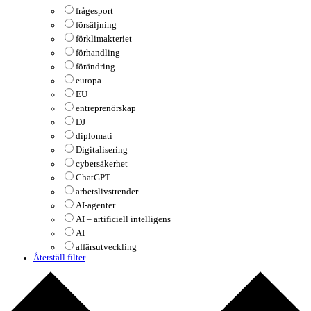
frågesport
försäljning
förklimakteriet
förhandling
förändring
europa
EU
entreprenörskap
DJ
diplomati
Digitalisering
cybersäkerhet
ChatGPT
arbetslivstrender
AI-agenter
AI – artificiell intelligens
AI
affärsutveckling
Återställ filter