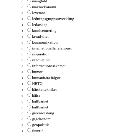
mångfald
makroekonomi
leverans
ledningsgruppsutveckling
ledarskap
kundcentrering
kreativitet
kommunikation
internationella relationer
inspiration
innovation
informationssäkerhet
humor
humanitära frågor
HBTQ
härskartekniker
hälsa
hållbarhet
hållbarhet
greenwashing
gigekonomi
geopolitik
framtid