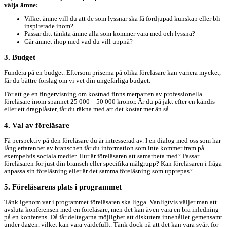
välja ämne:
Vilket ämne vill du att de som lyssnar ska få fördjupad kunskap eller bli
inspirerade inom?
Passar ditt tänkta ämne alla som kommer vara med och lyssna?
Går ämnet ihop med vad du vill uppnå?
3. Budget
Fundera på en budget. Eftersom priserna på olika föreläsare kan variera mycket,
får du bättre förslag om vi vet din ungefärliga budget.
För att ge en fingervisning om kostnad finns merparten av professionella
föreläsare inom spannet 25 000 – 50 000 kronor. Är du på jakt efter en kändis
eller ett dragplåster, får du räkna med att det kostar mer än så.
4. Val av föreläsare
Få perspektiv på den föreläsare du är intresserad av. I en dialog med oss som har
lång erfarenhet av branschen får du information som inte kommer fram på
exempelvis sociala medier. Hur är föreläsaren att samarbeta med? Passar
föreläsaren för just din bransch eller specifika målgrupp? Kan föreläsaren i fråga
anpassa sin föreläsning eller är det samma föreläsning som upprepas?
5. Föreläsarens plats i programmet
Tänk igenom var i programmet föreläsaren ska ligga. Vanligtvis väljer man att
avsluta konferensen med en föreläsare, men det kan även vara en bra inledning
på en konferens. Då får deltagarna möjlighet att diskutera innehållet gemensamt
under dagen, vilket kan vara värdefullt. Tänk dock på att det kan vara svårt för