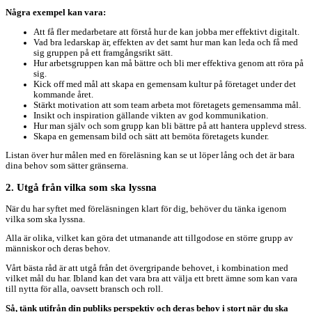
Några exempel kan vara:
Att få fler medarbetare att förstå hur de kan jobba mer effektivt digitalt.
Vad bra ledarskap är, effekten av det samt hur man kan leda och få med
sig gruppen på ett framgångsrikt sätt.
Hur arbetsgruppen kan må bättre och bli mer effektiva genom att röra på
sig.
Kick off med mål att skapa en gemensam kultur på företaget under det
kommande året.
Stärkt motivation att som team arbeta mot företagets gemensamma mål.
Insikt och inspiration gällande vikten av god kommunikation.
Hur man själv och som grupp kan bli bättre på att hantera upplevd stress.
Skapa en gemensam bild och sätt att bemöta företagets kunder.
Listan över hur målen med en föreläsning kan se ut löper lång och det är bara
dina behov som sätter gränserna.
2. Utgå från vilka som ska lyssna
När du har syftet med föreläsningen klart för dig, behöver du tänka igenom
vilka som ska lyssna.
Alla är olika, vilket kan göra det utmanande att tillgodose en större grupp av
människor och deras behov.
Vårt bästa råd är att utgå från det övergripande behovet, i kombination med
vilket mål du har. Ibland kan det vara bra att välja ett brett ämne som kan vara
till nytta för alla, oavsett bransch och roll.
Så, tänk utifrån din publiks perspektiv och deras behov i stort när du ska