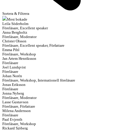
Sortera & Filtrera
Mest bokade
Leila Söderholm
Föreläsare, Excellent speaker
Anna Bergholtz
Föreläsare, Moderator
Christer Olsson
Föreläsare, Excellent speaker, Författare
Emma Pihl
Föreläsare, Workshop
Jan Artem Henriksson
Föreläsare
Joel Lundqvist
Föreläsare
Johan Norén
Föreläsare, Workshop, Internationell föreläsare
Jonas Eriksson
Föreläsare
Jonna Nyberg
Föreläsare, Moderator
Lasse Gustavson
Föreläsare, Författare
Milena Andersson
Föreläsare
Paal Evjenth
Föreläsare, Workshop
Rickard Sjöberg