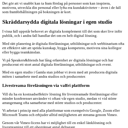
Det gör att vi snabbt kan ta fram förslag på personer som kan inspirera,
motivera, utveckla din personal eller lyfta era kundaktiviteter – även i de fall
som framförhållningen på bokningen är kort.
Skräddarsydda digitala lösningar i egen studio
I vissa fall uppstår behovet av digitala komplement till det som sker live inför
publik, och i andra fall handlar det om en helt digital lösning.
Med rätt planering är digitala föreläsningar, utbildningar och webbinarium ofta
ett effektivt sätt att sprida kunskap, bygga kompetens, motivera sina kollegor
eller bygga teamkänslan.
Vi på Speakers&friends har lång erfarenhet av digitala lösningar och har
producerat ett stort antal digitala föreläsningar, utbildningar och event.
Med en egen studio i Gamla stan jobbar vi även med att producera digitala
möten i samarbete med andra studios och producenter.
Livestreama föreläsningen via valfri plattform
Vill du ha en kostnadseffektiv lösning för livestreamade föreläsningar eller
mindre konferenser använder vi oftast vår egen studio, medan vi vid större
arrangemang ofta samarbetar med större studios och producenter.
Vi arbetar i princip med alla plattformar som exempelvis Google, Zoom eller
Microsoft Teams och erbjuder alltid möjligheten att streama genom Vimeo.
Genom vår Vimeo-licens har vi möjlighet till en enkel länklösning och
livestreaming till ett obegränsat antal deltagare.