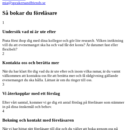
mia@speakersandfriends.se​
Så bokar du föreläsare
1
Undersök vad ni är ute efter
Prata först ihop dig med dina kollegor och gör lite research. Vilken inriktning
vill du att evenemanget ska ha och vad får det kosta? Är datumet fast eller
flexibelt?
2
Kontakta oss och berätta mer
När du har klart för dig vad du är ute efter och inom vilka ramar, är du varmt
välkommen att kontakta oss för att berätta mer och få rådgivning gällande
evenemanget du ska hålla. Lättast är om du ringer till oss.
3
Vi återkopplar med ett förslag
Efter vårt samtal, kommer vi ge dig ett antal förslag på föreläsare som stämmer
in på dina önskemål och behov.
4
Bokning och kontakt med föreläsaren
När vi har hittat rätt föreläsare till dig och du väljer att boka genom oss på