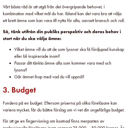
Vårt bästa råd är att utgå från det övergripande behovet, i
kombination med vilket mål du har. Ibland kan det vara bra att välja
ett brett ämne som kan vara till nytta för alla, oavsett bransch och roll.
Så, tänk utifrån din publiks perspektiv och deras behov i
stort när du ska välja ämne:
Vilket ämne vill du att de som lyssnar ska få fördjupad kunskap
eller bli inspirerade inom?
Passar ditt tänkta ämne alla som kommer vara med och
lyssna?
Går ämnet ihop med vad du vill uppnå?
3. Budget
Fundera på en budget. Eftersom priserna på olika föreläsare kan
variera mycket, får du bättre förslag om vi vet din ungefärliga budget.
För att ge en fingervisning om kostnad finns merparten av
professionella föreläsare inom spannet 25 000 – 50 000 kronor. Är