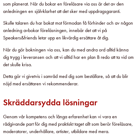
som planerat. När du bokar en föreläsare via oss är det av den
anledningen en självklarhet att det sker med uppdragsgaranti.
Skulle talaren du har bokat mot förmodan få förhinder och av någon
anledning avbokar föreläsningen, innebär det att vi på
Speakers&friends letar upp en likvärdig ersättare åt dig.
När du gör bokningen via oss, kan du med andra ord alltid känna
dig trygg i leveransen och att vi alltid har en plan B redo att ta vid om
det skulle krisa.
Detta gör vi givetvis i samråd med dig som beställare, så att du blir
nöjd med ersättaren vi rekommenderar.
Skräddarsydda lösningar
Genom vår kompetens och långa erfarenhet kan vi vara en
rådgivande part för dig med praktiskt taget allt som berör föreläsare,
moderatorer, underhållare, artister, utbildare med mera.