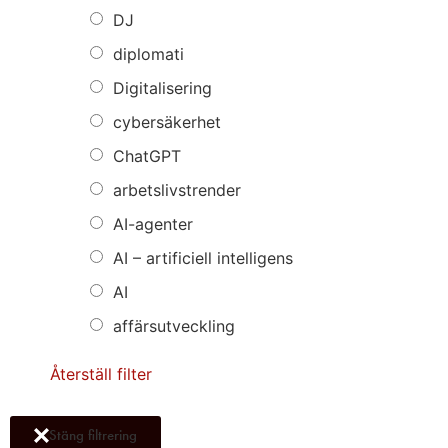
DJ
diplomati
Digitalisering
cybersäkerhet
ChatGPT
arbetslivstrender
AI-agenter
AI – artificiell intelligens
AI
affärsutveckling
Återställ filter
Stäng filtrering