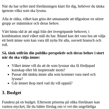
När du har syftet med föreläsningen klart för dig, behöver du tänka
igenom vilka som ska lyssna.
Alla är olika, vilket kan göra det utmanande att tillgodose en större
grupp av människor och deras behov.
Vårt bästa råd är att utgå från det övergripande behovet, i
kombination med vilket mål du har. Ibland kan det vara bra att välja
ett brett ämne som kan vara till nytta för alla, oavsett bransch och
roll.
Så, tänk utifrån din publiks perspektiv och deras behov i stort
när du ska välja ämne:
Vilket ämne vill du att de som lyssnar ska få fördjupad
kunskap eller bli inspirerade inom?
Passar ditt tänkta ämne alla som kommer vara med och
lyssna?
Går ämnet ihop med vad du vill uppnå?
3. Budget
Fundera på en budget. Eftersom priserna på olika föreläsare kan
variera mycket, får du bättre förslag om vi vet din ungefärliga