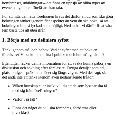
konferenser, utbildningar – det finns en uppsjö av olika typer av
evenemang där en föreläsare kan tala.
För att hitta den rätta föreläsaren krävs det därför att du som ska göra
bokningen tänker igenom fler aspekter än vem du ska boka, så att
bokningen blir så lyckad som möjligt. Nedan har vi därför listat våra
fem bästa tips att utgå ifrån.
1. Börja med att definiera syftet
Tänk igenom mål och behov. Vad är syftet med att boka en
föreläsare? Vilka kommer sitta i publiken och hur många är de?
Egentligen räcker denna information för att vi ska kunna påbörja en
diskussion och sökning efter föreläsare. Övriga detaljer som tid,
plats, budget, språk m.m. löser sig längs vägen. Med det sagt, skadar
det ändå inte att tänka igenom även nedanstående frågor:
Vilken kunskap eller insikt vill du att de som lyssnar ska få
med sig från föreläsningen?
Varför i så fall?
Finns det något du vill ska förändras, förbättras eller
utvecklas?