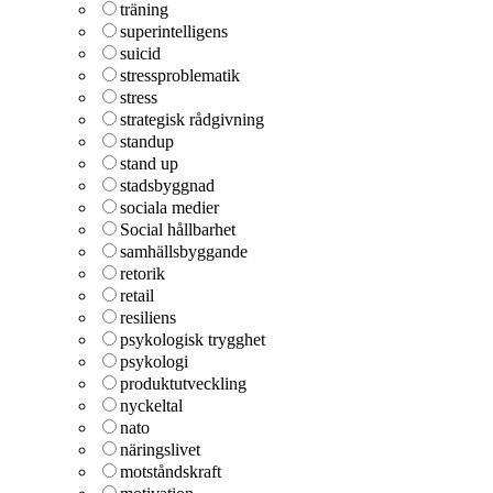
träning
superintelligens
suicid
stressproblematik
stress
strategisk rådgivning
standup
stand up
stadsbyggnad
sociala medier
Social hållbarhet
samhällsbyggande
retorik
retail
resiliens
psykologisk trygghet
psykologi
produktutveckling
nyckeltal
nato
näringslivet
motståndskraft