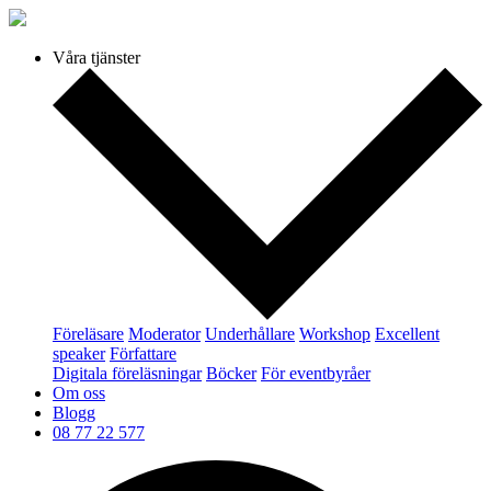
Våra tjänster
Föreläsare
Moderator
Underhållare
Workshop
Excellent
speaker
Författare
Digitala föreläsningar
Böcker
För eventbyråer
Om oss
Blogg
08 77 22 577