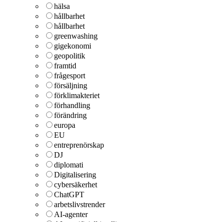
hälsa
hållbarhet
hållbarhet
greenwashing
gigekonomi
geopolitik
framtid
frågesport
försäljning
förklimakteriet
förhandling
förändring
europa
EU
entreprenörskap
DJ
diplomati
Digitalisering
cybersäkerhet
ChatGPT
arbetslivstrender
AI-agenter