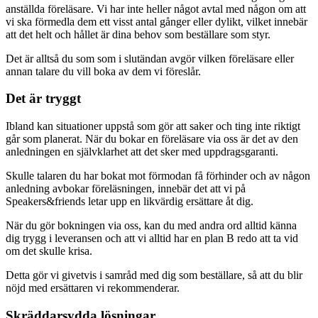
anställda föreläsare. Vi har inte heller något avtal med någon om att
vi ska förmedla dem ett visst antal gånger eller dylikt, vilket innebär
att det helt och hållet är dina behov som beställare som styr.
Det är alltså du som som i slutändan avgör vilken föreläsare eller
annan talare du vill boka av dem vi föreslår.
Det är tryggt
Ibland kan situationer uppstå som gör att saker och ting inte riktigt
går som planerat. När du bokar en föreläsare via oss är det av den
anledningen en självklarhet att det sker med uppdragsgaranti.
Skulle talaren du har bokat mot förmodan få förhinder och av någon
anledning avbokar föreläsningen, innebär det att vi på
Speakers&friends letar upp en likvärdig ersättare åt dig.
När du gör bokningen via oss, kan du med andra ord alltid känna
dig trygg i leveransen och att vi alltid har en plan B redo att ta vid
om det skulle krisa.
Detta gör vi givetvis i samråd med dig som beställare, så att du blir
nöjd med ersättaren vi rekommenderar.
Skräddarsydda lösningar