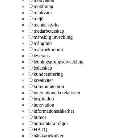
motivation
mobbning
mjukvara
miljö
mental styrka
medarbetarskap
mänsklig utveckling
mångfald
makroekonomi
leverans
ledningsgruppsutveckling
ledarskap
kundcentrering
kreativitet
kommunikation
internationella relationer
inspiration
innovation
informationssäkerhet
humor
humanitära frågor
HBTQ
härskartekniker