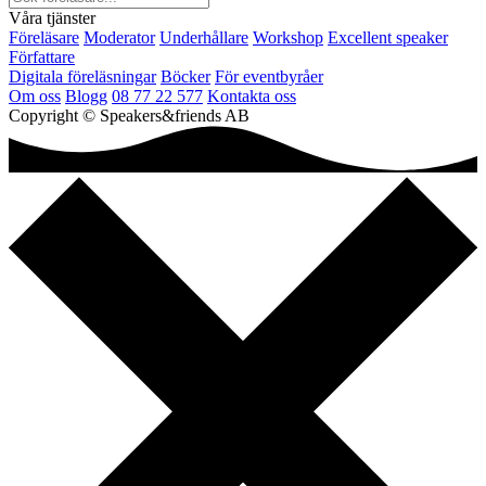
Våra tjänster
Föreläsare
Moderator
Underhållare
Workshop
Excellent speaker
Författare
Digitala föreläsningar
Böcker
För eventbyråer
Om oss
Blogg
08 77 22 577
Kontakta oss
Copyright © Speakers&friends AB