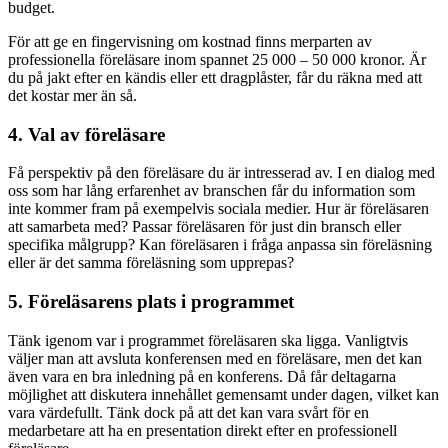
budget.
För att ge en fingervisning om kostnad finns merparten av
professionella föreläsare inom spannet 25 000 – 50 000 kronor. Är
du på jakt efter en kändis eller ett dragplåster, får du räkna med att
det kostar mer än så.
4. Val av föreläsare
Få perspektiv på den föreläsare du är intresserad av. I en dialog med
oss som har lång erfarenhet av branschen får du information som
inte kommer fram på exempelvis sociala medier. Hur är föreläsaren
att samarbeta med? Passar föreläsaren för just din bransch eller
specifika målgrupp? Kan föreläsaren i fråga anpassa sin föreläsning
eller är det samma föreläsning som upprepas?
5. Föreläsarens plats i programmet
Tänk igenom var i programmet föreläsaren ska ligga. Vanligtvis
väljer man att avsluta konferensen med en föreläsare, men det kan
även vara en bra inledning på en konferens. Då får deltagarna
möjlighet att diskutera innehållet gemensamt under dagen, vilket kan
vara värdefullt. Tänk dock på att det kan vara svårt för en
medarbetare att ha en presentation direkt efter en professionell