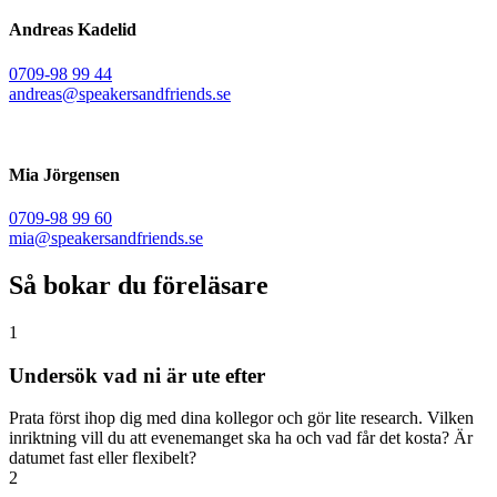
Andreas Kadelid ​
0709-98 99 44
andreas@speakersandfriends.se​
Mia Jörgensen
0709-98 99 60
mia@speakersandfriends.se​
Så bokar du föreläsare
1
Undersök vad ni är ute efter
Prata först ihop dig med dina kollegor och gör lite research. Vilken
inriktning vill du att evenemanget ska ha och vad får det kosta? Är
datumet fast eller flexibelt?
2