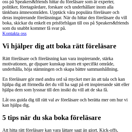
oss på Speakers&friends hittar du föreläsare som är experter,
politiker, företagsledare, forskare och underhållare inom alla
tänkbara ämnesområden. Upptäck våra populära föreläsare och
deras inspirerande föreläsningar. När du hittar den föreläsare du vill
boka, skickar du enkelt en prisförfrågan till oss på Speakers&friends
som du snabbt kommer få svar på.
Kontakta oss
Vi hjälper dig att boka rätt föreläsare
Rätt föreläsare och föreläsning kan vara inspirerande, stärka
motivationen, ge djupare kunskap inom ett specifikt område,
underhålla, höja stämningen och skapa bättre sammanhållning.
En föreläsare gör med andra ord så mycket mer än att tala och kan
hjälpa dig att förmedla det du vill ha sagt på ett inspirerande sätt eller
hjälpa dem som lyssnar till den insikt du vill att de ska få.
Låt oss guida dig till rätt val av föreläsare och berätta mer om hur vi
kan hjälpa dig.
5 tips när du ska boka föreläsare
Att hitta rätt föreläsare kan vara lättare sagt än gjort. Kick-offs,